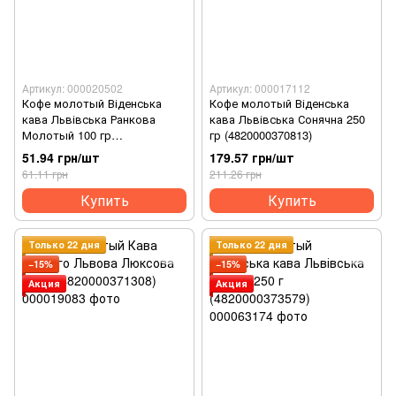
Артикул: 000020502
Артикул: 000017112
Кофе молотый Віденська
Кофе молотый Віденська
кава Львівська Ранкова
кава Львівська Сонячна 250
Молотый 100 гр
гр (4820000370813)
(4820000370837)
51.94 грн/шт
179.57 грн/шт
61.11 грн
211.26 грн
Купить
Купить
Только 22 дня
Только 22 дня
−15%
−15%
Акция
Акция