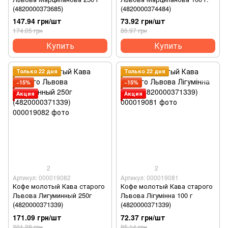
(4820000373685)
(4820000374484)
147.94 грн/шт
73.92 грн/шт
174.05 грн
86.97 грн
Купить
Купить
Только 22 дня
Только 22 дня
−15%
−15%
Акция
Акция
2
2
Артикул: 000019082
Артикул: 000019081
Кофе молотый Кава старого
Кофе молотый Кава старого
Львова Лигуминный 250г
Львова Лігумінна 100 г
(4820000371339)
(4820000371339)
171.09 грн/шт
72.37 грн/шт
201.28 грн
85.14 грн