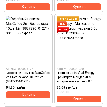
Купить
Купить
Только 22 дня
−15%
Акция
Артикул: 000005777
Артикул: 000027020
Кофейный напиток MacCoffee
Напиток Jaffa Vital Energy
2в1 Без сахара 10шт*12г
Грейпфрут-Мандарин с
(8887290101271)
экстрактом гуараны 0.5 л
(4820192260473)
64.80 грн/шт
35.55 грн/шт
41.82 грн
Купить
Купить