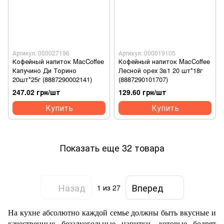
Артикул: 000027196
Артикул: 000019105
Кофейный напиток MacCoffee
Кофейный напиток MacCoffee
Капучино Ди Торино
Лесной орех 3в1 20 шт*18г
20шт*25г (8887290002141)
(8887290101707)
247.02 грн/шт
129.60 грн/шт
Купить
Купить
Показать еще 32 товара
Назад
Вперед
1
из 27
На кухне абсолютно каждой семье должны быть вкусные и
качественные безалкогольные напитки, которые бодрят