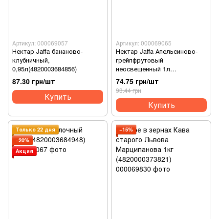
Артикул: 000069057
Артикул: 000069065
Нектар Jaffa бананово-
Нектар Jaffa Апельсиново-
клубничный,
грейпфрутовый
0,95л(4820003684856)
неосвещенный 1л
(4820003686164)
87.30 грн/шт
74.75 грн/шт
93.44 грн
Купить
Купить
Только 22 дня
−15%
−20%
Акция