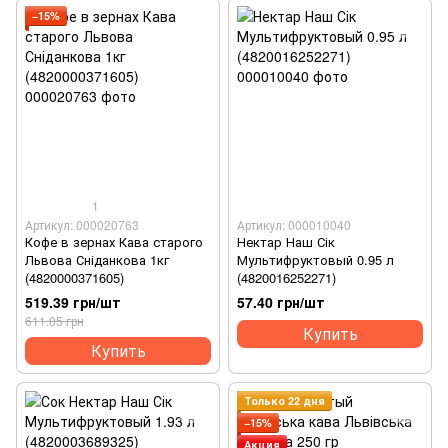
−15%
1
Артикул: 000020763
Артикул: 000010040
Кофе в зернах Кава старого
Нектар Наш Сік
Львова Сніданкова 1кг
Мультифруктовый 0.95 л
(4820000371605)
(4820016252271)
519.39 грн/шт
57.40 грн/шт
611.05 грн
Купить
Купить
Только 22 дня
−15%
Акция