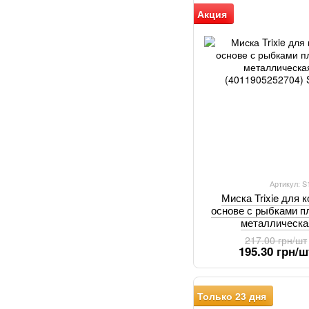
Акция
Артикул: 
Миска Trixie для 
основе с рыбками п
металлическа
(401190
217.00 грн/шт
195.30 грн/ш
Только 23 дня