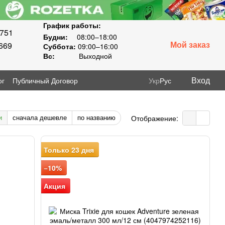
График работы:
8751
Будни:
08:00–18:00
Мой заказ
669
Суббота:
09:00–16:00
Вс:
Выходной
Вход
ог
Публичный Договор
Укр
Рус
и
сначала дешевле
по названию
Отображение:
Только 23 дня
−10%
Акция