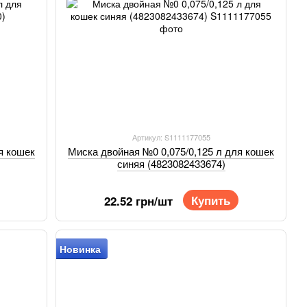
Артикул: S1111177055
я кошек
Миска двойная №0 0,075/0,125 л для кошек
синяя (4823082433674)
Купить
22.52 грн/шт
Новинка