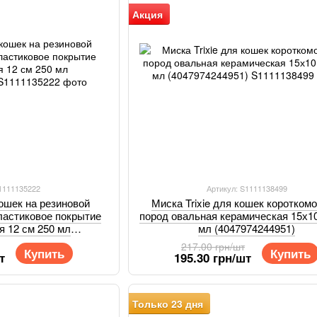
Акция
S1111135222
Артикул: S1111138499
кошек на резиновой
Миска Trixie для кошек коротком
ластиковое покрытие
пород овальная керамическая 15х10
я 12 см 250 мл
мл (4047974244951)
5252704)
217.00 грн/шт
Купить
Купить
т
195.30 грн/шт
Только 23 дня