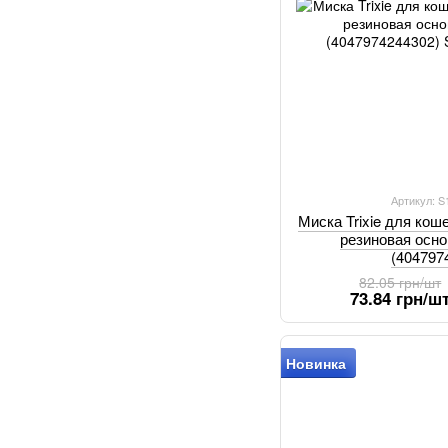
Артикул: 
Миска Trixie для кош
резиновая осно
(404797
82.05 грн/шт
73.84 грн/ш
Новинка