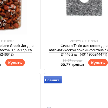
S1111148917
Артикул: S1111170424
od and Snack Jar для
Фильтр Trixie для кошек для
астик 1,5 л/17,5 см
автоматической поилки-фонтана с
5246642)
24446 2 шт (4011905244471)
61.97 грн/шт
Купить
Купить
т
55.77 грн/шт
Новинка