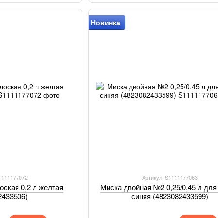
Новинка
S1111177072
Артикул: S1111177063
оская 0,2 л желтая
Миска двойная №2 0,25/0,45 л для
2433506)
синяя (4823082433599)