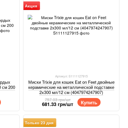
Акция
Артикул: S1111127915
ордых
Миски Trixie для кошек Eat on Feet двойные
 см 200
керамические на металлической подставке
2x300 мл/12 см (4047974247907)
757.03 грн/шт
Купить
681.33 грн/шт
Только 23 дня