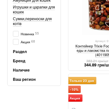
Амуниция для кошек
Игрушки и царапки для
кошек
Сумки,переноски для
котів
55
Новинка
68
Артикул: 
Акция
Контейнер Trixie Fo
еды и лакомства пл
Раздел
(401190
Бренд
383.21 грн/шт
344.89 грн/ш
Наличие
Ваш регион
Только 23 дня
−10%
Акция