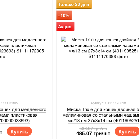
Только 23 дня
−10%
Акция
S1111172305
Артикул: S1111170398
кошек для медленного
Миска Trixie для кошек двойная 
ками пластиковая
меламиновая со стальными чашам
700000023693)
мл/13 см 27х3х14 см (401190525
538.97 грн/шт
Купить
Купить
т
485.07 грн/шт