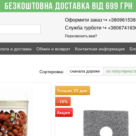
Оформити заказ ↪︎ +38096153
Служба турботи ↪︎ +380674163
Перезвонить вам?
лата и доставка
Обмен и возврат
Контактная информация
Бл
сначала дороже
по популярност
Сортировка:
Только 23 дня
−10%
Акция