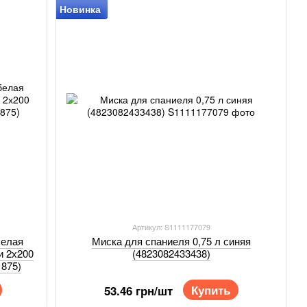
Новинка
Артикул: S1111177079
белая
Миска для спаниеля 0,75 л синяя
и 2х200
(4823082433438)
1875)
Купить
53.46 грн/шт