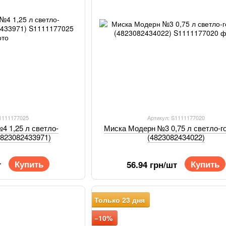
S1111177025
Артикул: S1111177020
4 1,25 л светло-
Миска Модерн №3 0,75 л светло-г
4823082433971)
(4823082434022)
Купить
Купить
т
56.94 грн/шт
Только 23 дня
−10%