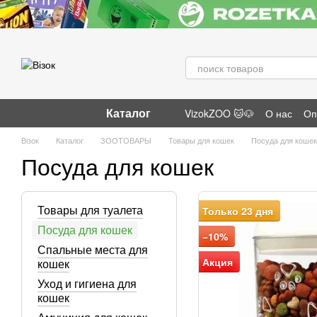
Перейти к основному контенту
Каталог
VizokZOO 🐱🐶
О нас
Оп
Отзывы о магазине
Візок
Каталог
ЗООТОВАРЫ
Товары для кошек
Посуда для кошек
Посуда для кошек
Товары для туалета
Только 23 дня
Посуда для кошек
−10%
Спальные места для
Акция
кошек
Уход и гигиена для
кошек