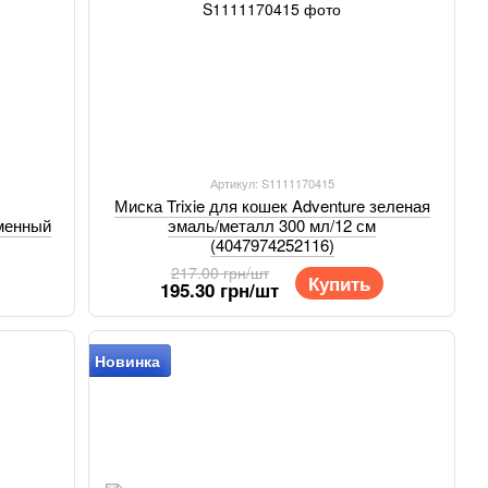
Артикул: S1111170415
Миска Trixie для кошек Adventure зеленая
менный
эмаль/металл 300 мл/12 см
(4047974252116)
217.00 грн/шт
Купить
195.30 грн/шт
Новинка