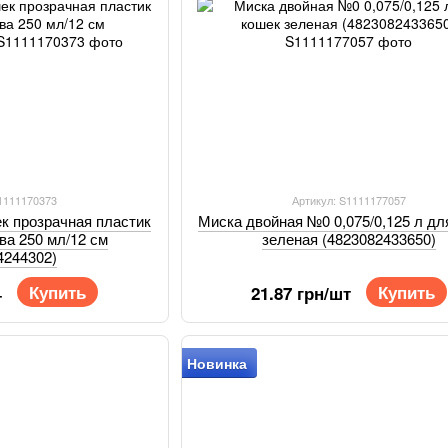
S1111170373
Артикул: S1111177057
ек прозрачная пластик
Миска двойная №0 0,075/0,125 л дл
ва 250 мл/12 см
зеленая (4823082433650)
4244302)
Купить
Купить
21.87 грн/шт
т
Новинка