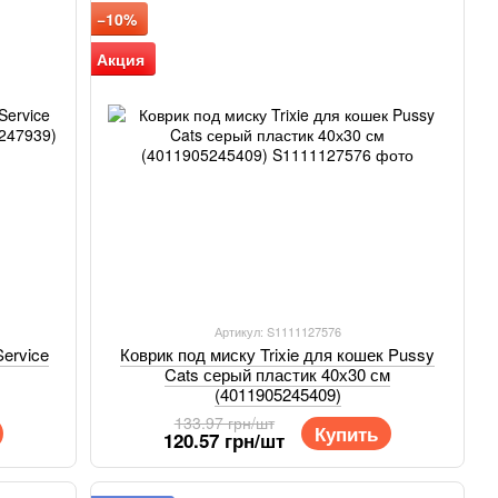
−10%
Акция
Артикул: S1111127576
Service
Коврик под миску Trixie для кошек Pussy
Cats серый пластик 40х30 см
(4011905245409)
133.97 грн/шт
Купить
120.57 грн/шт