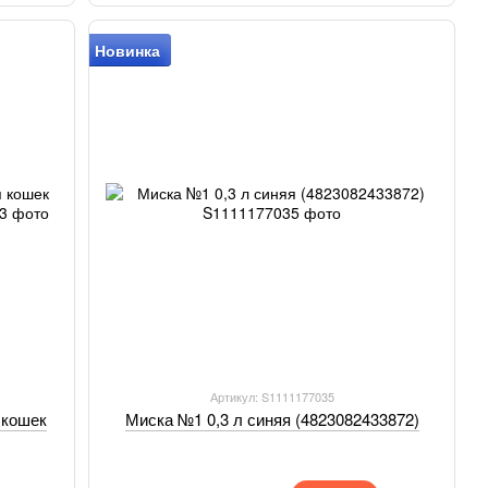
Новинка
Артикул: S1111177035
 кошек
Миска №1 0,3 л синяя (4823082433872)