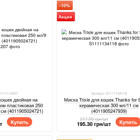
−10%
Акция
S1111114207
Артикул: S1111134118
 кошек двойная на
Миска Trixie для кошек Thanks for 
ном пластиковая 250
керамическая 300 мл/11 см
1 см (4011905024721)
(4011905247939)
217.00 грн/шт
Купить
Купить
т
195.30 грн/шт