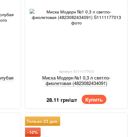
Артикул: S1111177013
олубая
Миска Модерн №1 0,3 л светло-
фиолетовая (4823082434091)
Купить
28.11 грн/шт
Только 23 дня
−10%