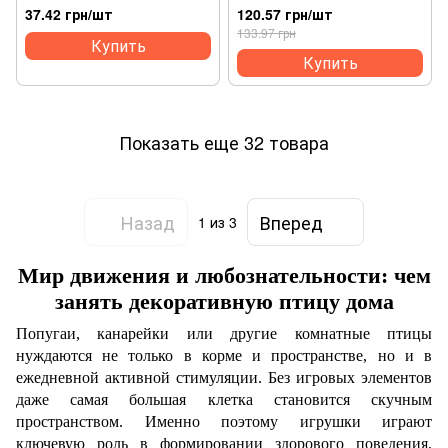
(4823082402557)
(4011905058153)
37.42 грн/шт
120.57 грн/шт
133.97 грн
Купить
Купить
Показать еще 32 товара
Назад
Вперед
1
из 3
Мир движения и любознательности: чем
занять декоративную птицу дома
Попугаи, канарейки или другие комнатные птицы
нуждаются не только в корме и пространстве, но и в
ежедневной активной стимуляции. Без игровых элементов
даже самая большая клетка становится скучным
пространством. Именно поэтому игрушки играют
ключевую роль в формировании здорового поведения,