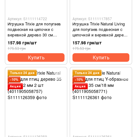
Артикул: S1111114722
Артикул: S1111117857
Игрушка Trixie для попугаев
Игрушка Trixie Natural Living
подвесная на цепочке с
для попугаев подвесная с
веревкой дерево 30 см
цепочкой и веревкой дерево
(4011905051956)
40 см (4011905058702)
157.98 грн/шт
157.98 грн/шт
175.53 грн
175.53 грн
Купить
Купить
Только 24 дня
Только 24 дня
−10%
−10%
Акция
Акция
Артикул: S1111126359
Артикул: S1111126361