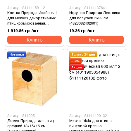
Артикул: S1111159112
Артикул: S1111137841
Клетка Природа Изабель 1
Игрушка Природа Лестница
для мелких декоративных
для попугаев 6х22 см
птиц хромированная
(4823082402601)
44x27x61 см (4823082414826)
1 919.86 грн/шт
19.36 грн/шт
Купить
Купить
Новинка
Только 24 дня
−10%
Акция
Артикул: S11005
Артикул: S1111120132
Домик Природа для птиц
Миска Trixie для птиц с
средний 13x15x16 см
винтовой крепью
(4820157408063)
металлическая 600 мл/12 см