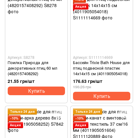
Акция
Артикул: S8278
Артикул: S1111114669
Поилка Природа для
Бассейн Trixie Bath House для
декоративных птиц 60 мл
птиц подвесной пластик
(4820157408292)
14х14х15 см (4011905054018)
21.55 грн/шт
176.63 грн/шт
196.26 грн
Купить
Купить
Только 24 дня
Только 24 дня
−10%
−10%
Акция
Акция