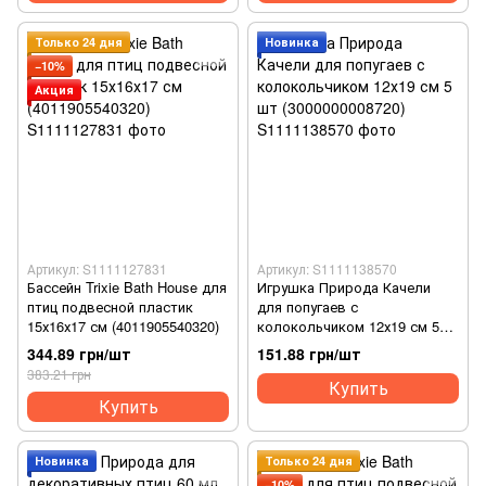
Только 24 дня
Новинка
−10%
Акция
Артикул: S1111127831
Артикул: S1111138570
Бассейн Trixie Bath House для
Игрушка Природа Качели
птиц подвесной пластик
для попугаев с
15х16х17 см (4011905540320)
колокольчиком 12х19 см 5
шт (3000000008720)
344.89 грн/шт
151.88 грн/шт
383.21 грн
Купить
Купить
Новинка
Только 24 дня
−10%