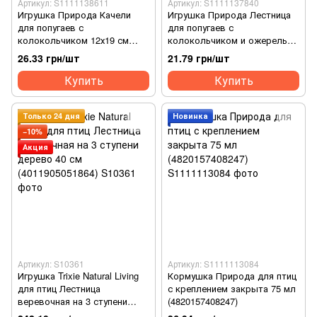
Артикул: S1111138611
Артикул: S1111137840
Игрушка Природа Качели
Игрушка Природа Лестница
для попугаев с
для попугаев с
колокольчиком 12х19 см
колокольчиком и ожерельем
(4823082402564)
6х22 см (4823082402588)
26.33 грн/шт
21.79 грн/шт
Купить
Купить
Только 24 дня
Новинка
−10%
Акция
Артикул: S10361
Артикул: S1111113084
Игрушка Trixie Natural Living
Кормушка Природа для птиц
для птиц Лестница
с креплением закрыта 75 мл
веревочная на 3 ступени
(4820157408247)
дерево 40 см