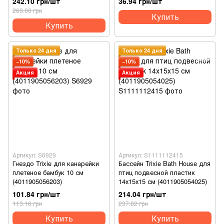
242.10 грн/шт
36.94 грн/шт
(4011905051864)
269.00 грн
Купить
Купить
Только 24 дня
Только 24 дня
−10%
−10%
Акция
Акция
Артикул: S6929
Артикул: S1111112415
Гнездо Trixie для канарейки
Бассейн Trixie Bath House для
плетеное бамбук 10 см
птиц подвесной пластик
(4011905056203)
14х15х15 см (4011905054025)
101.84 грн/шт
214.04 грн/шт
113.16 грн
237.82 грн
Купить
Купить