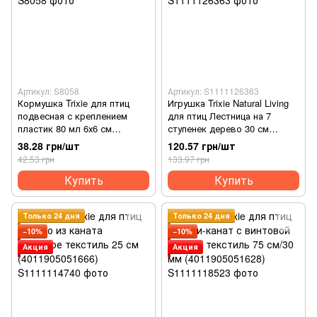
Артикул: S8058
Артикул: S1111126363
Кормушка Trixie для птиц
Игрушка Trixie Natural Living
подвесная с креплением
для птиц Лестница на 7
пластик 80 мл 6х6 см
ступенек дерево 30 см
(4011905547114)
(4011905058801)
38.28 грн/шт
120.57 грн/шт
42.53 грн
133.97 грн
Купить
Купить
Только 24 дня
Только 24 дня
−10%
−10%
Акция
Акция