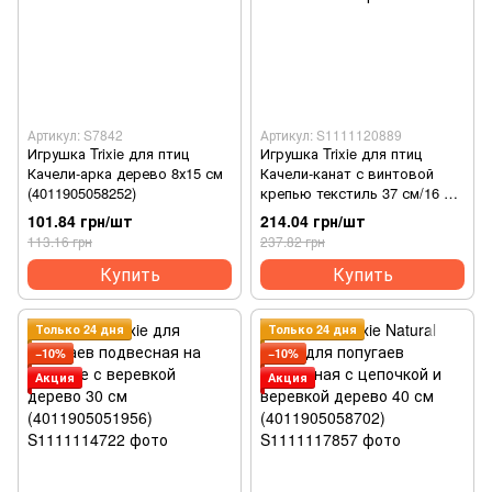
Артикул: S7842
Артикул: S1111120889
Игрушка Trixie для птиц
Игрушка Trixie для птиц
Качели-арка дерево 8х15 см
Качели-канат с винтовой
(4011905058252)
крепью текстиль 37 см/16 мм
(4011905051604)
101.84 грн/шт
214.04 грн/шт
113.16 грн
237.82 грн
Купить
Купить
Только 24 дня
Только 24 дня
−10%
−10%
Акция
Акция