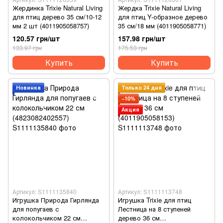
Жердинка Trixie Natural Living
Жердка Trixie Natural Living
для птиц дерево 35 см/10-12
для птиц Y-образное дерево
мм 2 шт (4011905058757)
35 см/18 мм (4011905058771)
120.57 грн/шт
157.98 грн/шт
133.97 грн
175.53 грн
Купить
Купить
Новинка
Только 24 дня
−10%
Акция
Артикул: S1111135840
Артикул: S1111113748
Игрушка Природа Гирлянда
Игрушка Trixie для птиц
для попугаев с
Лестница на 8 ступеней
колокольчиком 22 см
дерево 36 см