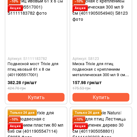
−10%
−10%
Акция
Акция
Артикул: S1111183782
Артикул: S8123
Подвесной мост Trixie для
Миска Trixie для птиц
птиц ивовый 61 х 8 см
подвесная с креплением
(4011905517001)
металлическая 300 мл 9 см
(4011905054940)
382.28 грн/шт
157.98 грн/шт
424.76 грн
175.53 грн
Купить
Купить
Только 24 дня
Только 24 дня
−10%
−10%
Акция
Акция