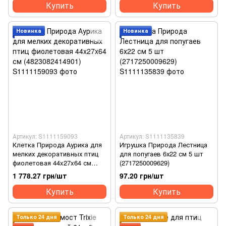
Купить
Купить
Новинка
Новинка
Артикул: S1111159093
Артикул: S1111135839
Клетка Природа Аурика для
Игрушка Природа Лестница
мелких декоративных птиц
для попугаев 6х22 см 5 шт
фиолетовая 44x27x64 см
(2717250009629)
(4823082414901)
1 778.27 грн/шт
97.20 грн/шт
Купить
Купить
Только 24 дня
Только 24 дня