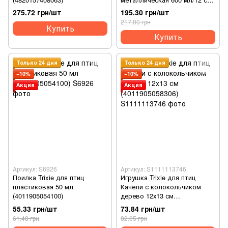
(4011905054988)
275.72 грн/шт
195.30 грн/шт
217.00 грн
Купить
Купить
Только 24 дня
Только 24 дня
−10%
−10%
Акция
Акция
Артикул: S6926
Артикул: S1111113746
Поилка Trixie для птиц
Игрушка Trixie для птиц
пластиковая 50 мл
Качели с колокольчиком
(4011905054100)
дерево 12х13 см
(4011905058306)
55.33 грн/шт
73.84 грн/шт
61.48 грн
82.05 грн