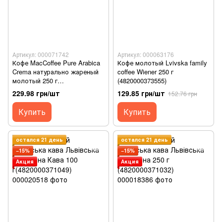
Артикул: 000071742
Артикул: 000063176
Кофе MacCoffee Pure Arabica
Кофе молотый Lvivska family
Crema натурально жареный
coffee Wiener 250 г
молотый 250 г
(4820000373555)
(8887290146159)
229.98 грн/шт
129.85 грн/шт
152.76 грн
Купить
Купить
остался 21 день
остался 21 день
−15%
−15%
Акция
Акция