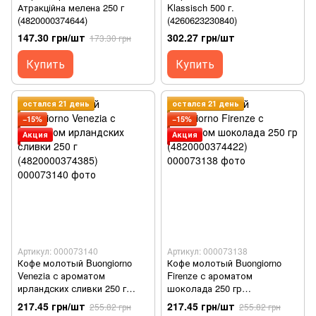
Атракційна мелена 250 г
Klassisch 500 г.
(4820000374644)
(4260623230840)
147.30 грн/шт
302.27 грн/шт
173.30 грн
Купить
Купить
остался 21 день
остался 21 день
−15%
−15%
Акция
Акция
Артикул: 000073140
Артикул: 000073138
Кофе молотый Buongiorno
Кофе молотый Buongiorno
Venezia с ароматом
Firenze с ароматом
ирландских сливки 250 г
шоколада 250 гр
(4820000374385)
(4820000374422)
217.45 грн/шт
217.45 грн/шт
255.82 грн
255.82 грн