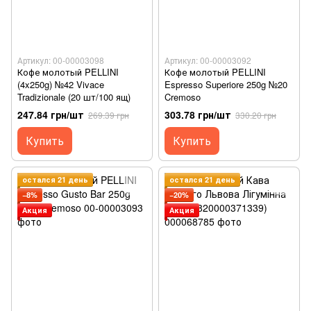
Артикул: 00-00003098
Артикул: 00-00003092
Кофе молотый PELLINI
Кофе молотый PELLINI
(4x250g) №42 Vivace
Espresso Superiore 250g №20
Tradizionale (20 шт/100 ящ)
Cremoso
247.84 грн/шт
303.78 грн/шт
269.39 грн
330.20 грн
Купить
Купить
остался 21 день
остался 21 день
−8%
−20%
Акция
Акция