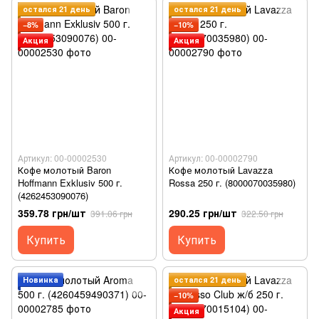
остался 21 день
остался 21 день
−8%
−10%
Акция
Акция
Артикул: 00-00002530
Артикул: 00-00002790
Кофе молотый Baron
Кофе молотый Lavazza
Hoffmann Exklusiv 500 г.
Rossa 250 г. (8000070035980)
(4262453090076)
359.78 грн/шт
290.25 грн/шт
391.06 грн
322.50 грн
Купить
Купить
Новинка
остался 21 день
−10%
Акция