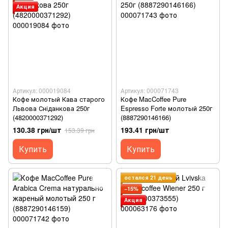
Акция
Артикул: 000019084
Артикул: 000071743
Кофе молотый Кава старого
Кофе MacCoffee Pure
Львова Сніданкова 250г
Espresso Forte молотый 250г
(4820000371292)
(8887290146166)
130.38 грн/шт
193.41 грн/шт
153.39 грн
Купить
Купить
остался 21 день
−15%
Акция