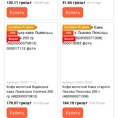
(4820000370837)
130.11 грн/шт
51.94 грн/шт
153.07 грн
61.11 грн
Купить
Купить
остался 21 день
остался 21 день
−15%
−15%
Акция
Акция
Артикул: 000017112
Артикул: 000019083
Кофе молотый Віденська
Кофе молотый Кава старого
кава Львівська Сонячна 250
Львова Люксова 250 г
гр (4820000370813)
(4820000371308)
179.57 грн/шт
184.19 грн/шт
211.26 грн
216.70 грн
Купить
Купить