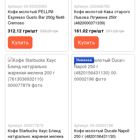
Артикул: 00-00003093
Артикул: 000068785
Кофе молотый PELLINI
Кофе молотой Кава старого
Espresso Gusto Bar 250g №46
Львова Лігумінна 250г
Cremoso
(4820000371339)
312.12 грн/шт
161.02 грн/шт
339.26 грн
201.28 грн
Купить
Купить
Новинка
Артикул: 000077879
Артикул: 00-00002196
Кофе Starbucks Хаус Бленд
Кофе молотый Ducale Napoli
натурально жареная мелена
250 г (4820156431130)