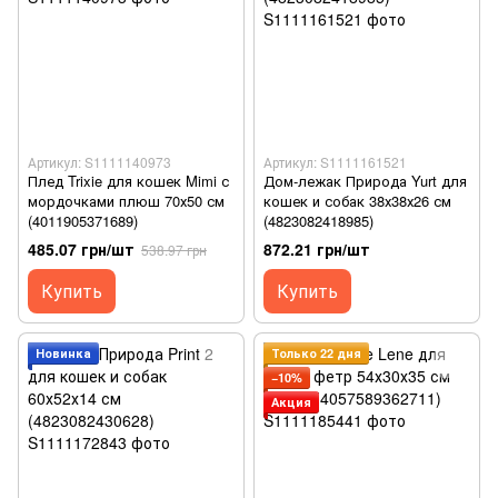
Артикул: S1111140973
Артикул: S1111161521
Плед Trixie для кошек Mimi с
Дом-лежак Природа Yurt для
мордочками плюш 70х50 см
кошек и собак 38х38х26 см
(4011905371689)
(4823082418985)
485.07 грн/шт
872.21 грн/шт
538.97 грн
Купить
Купить
Новинка
Только 22 дня
−10%
Акция