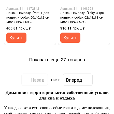
Артикул: S1111172842
Артикул: S1111168663
Лежак Природа Print 1 для
Лежак Природа Ricky 3 для
кошек и собак 50х40х12 см
кошек и собак 62х48х18 см
(4823082430635)
(4823082428571)
405.81 грн/шт
916.11 грн/шт
Купить
Купить
Показать еще 27 товаров
Назад
Вперед
1
из 2
Домашняя территория кота: собственный уголок
для сна и отдыха
У каждого кота есть свои особые точки в доме: подоконник,
край дивана, спинка кресла или теплый пол у батареи.