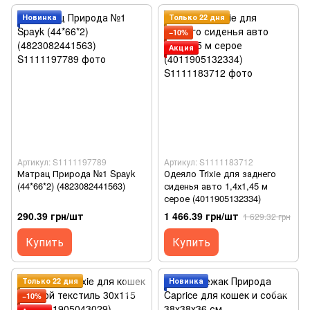
Новинка
Только 22 дня
−10%
Акция
Артикул: S1111197789
Артикул: S1111183712
Матрац Природа №1 Spayk
Одеяло Trixie для заднего
(44*66*2) (4823082441563)
сиденья авто 1,4х1,45 м
серое (4011905132334)
290.39 грн/шт
1 466.39 грн/шт
1 629.32 грн
Купить
Купить
Только 22 дня
Новинка
−10%