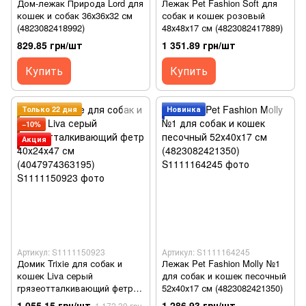
Дом-лежак Природа Lord для
Лежак Pet Fashion Soft для
кошек и собак 36х36х32 см
собак и кошек розовый
(4823082418992)
48х48х17 см (4823082417889)
829.85 грн/шт
1 351.89 грн/шт
Купить
Купить
Только 22 дня
Новинка
−10%
Акция
Артикул: S1111150923
Артикул: S1111164245
Домик Trixie для собак и
Лежак Pet Fashion Molly №1
кошек Liva серый
для собак и кошек песочный
грязеотталкивающий фетр
52х40х17 см (4823082421350)
40х24х47 см (4047974363195)
1 055.15 грн/шт
1 286.93 грн/шт
1 172.39 грн