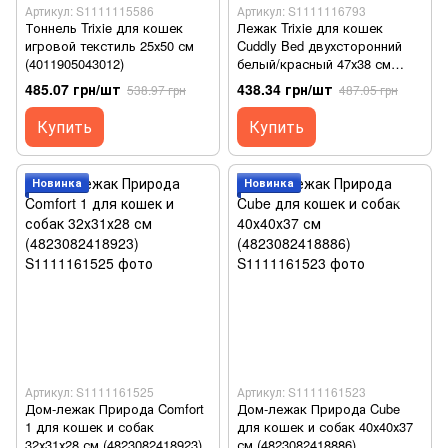
Артикул: S1111115586
Артикул: S1111116793
Тоннель Trixie для кошек
Лежак Trixie для кошек
игровой текстиль 25х50 см
Cuddly Bed двухсторонний
(4011905043012)
белый/красный 47х38 см
(4011905028637)
485.07 грн/шт
438.34 грн/шт
538.97 грн
487.05 грн
Купить
Купить
Новинка
Новинка
Артикул: S1111161525
Артикул: S1111161523
Дом-лежак Природа Comfort
Дом-лежак Природа Cube
1 для кошек и собак
для кошек и собак 40х40х37
32х31х28 см (4823082418923)
см (4823082418886)