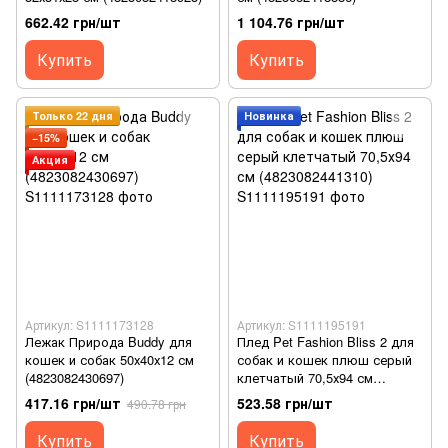
662.42 грн/шт
1 104.76 грн/шт
Купить
Купить
Только 22 дня
Новинка
−15%
Акция
Артикул: S1111173128
Артикул: S1111195191
Лежак Природа Buddy для
Плед Pet Fashion Bliss 2 для
кошек и собак 50х40х12 см
собак и кошек плюш серый
(4823082430697)
клетчатый 70,5х94 см
(4823082441310)
417.16 грн/шт
523.58 грн/шт
490.78 грн
Купить
Купить