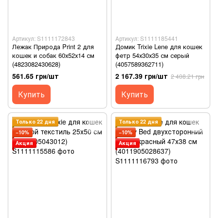
Артикул: S1111172843
Артикул: S1111185441
Лежак Природа Print 2 для
Домик Trixie Lene для кошек
кошек и собак 60х52х14 см
фетр 54х30х35 см серый
(4823082430628)
(4057589362711)
561.65 грн/шт
2 167.39 грн/шт
2 408.21 грн
Купить
Купить
Только 22 дня
Только 22 дня
−10%
−10%
Акция
Акция