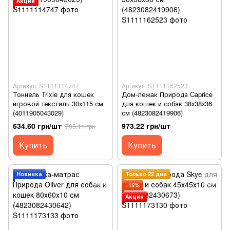
Акция
Артикул: S1111114747
Артикул: S1111162523
Тоннель Trixie для кошек
Дом-лежак Природа Caprice
игровой текстиль 30х115 см
для кошек и собак 38х38х36
(4011905043029)
см (4823082419906)
634.60 грн/шт
973.22 грн/шт
705.11 грн
Купить
Купить
Новинка
Только 22 дня
−15%
Акция