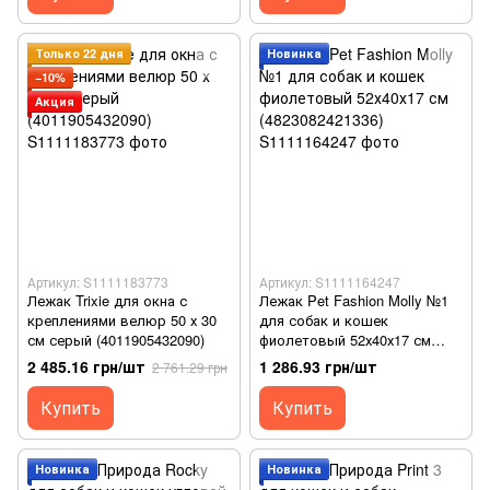
Только 22 дня
Новинка
−10%
Акция
Артикул: S1111183773
Артикул: S1111164247
Лежак Trixie для окна с
Лежак Pet Fashion Molly №1
креплениями велюр 50 х 30
для собак и кошек
см серый (4011905432090)
фиолетовый 52х40х17 см
(4823082421336)
2 485.16 грн/шт
1 286.93 грн/шт
2 761.29 грн
Купить
Купить
Новинка
Новинка