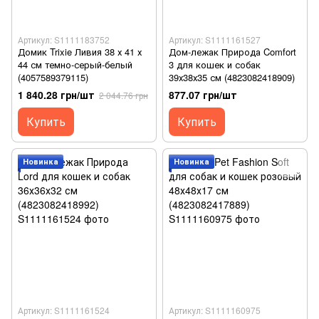
Артикул: S1111183752
Артикул: S1111161527
Домик Trixie Ливия 38 х 41 х
Дом-лежак Природа Comfort
44 см темно-серый-белый
3 для кошек и собак
(4057589379115)
39х38х35 см (4823082418909)
1 840.28 грн/шт
877.07 грн/шт
2 044.76 грн
Купить
Купить
Новинка
Новинка
Артикул: S1111161524
Артикул: S1111160975