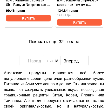
приготовления с грибами
приготовления с кремовой
Shin Ramyun Nongshim 120 г.
креветкой Том Ям в
(8801043150620)
стаканчике Mama 70 г.
99.46 грн/шт
134.84 грн/шт
(8850987146084)
141.94 грн
Купить
Купить
Показать еще 32 товара
Назад
Вперед
1
из 12
Азиатские продукты становятся всё более
популярными среди ценителей разнообразной кухни.
Питание из Азии уже дошло и до нас. Эти ингредиенты
позволяют создавать уникальные вкусы, воссоздавая
традиционные рецепты Китая, Кореи, Японии или
Таиланда. Азиатские продукты отличаются не только
своей оригинальностью, но и натуральностью,