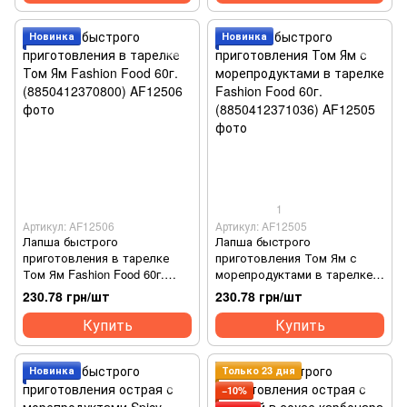
Новинка
Новинка
1
Артикул: AF12506
Артикул: AF12505
Лапша быстрого
Лапша быстрого
приготовления в тарелке
приготовления Том Ям с
Том Ям Fashion Food 60г.
морепродуктами в тарелке
(8850412370800)
Fashion Food 60г.
230.78 грн/шт
230.78 грн/шт
(8850412371036)
Купить
Купить
Новинка
Только 23 дня
−10%