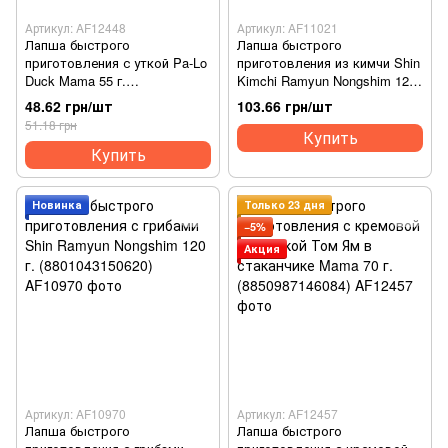
Артикул: AF12448
Артикул: AF11021
Лапша быстрого
Лапша быстрого
приготовления с уткой Pa-Lo
приготовления из кимчи Shin
Duck Mama 55 г.
Kimchi Ramyun Nongshim 120
(8850987123641)
г. (8801043157742)
48.62 грн/шт
103.66 грн/шт
51.18 грн
Купить
Купить
Новинка
Только 23 дня
−5%
Акция
Артикул: AF10970
Артикул: AF12457
Лапша быстрого
Лапша быстрого