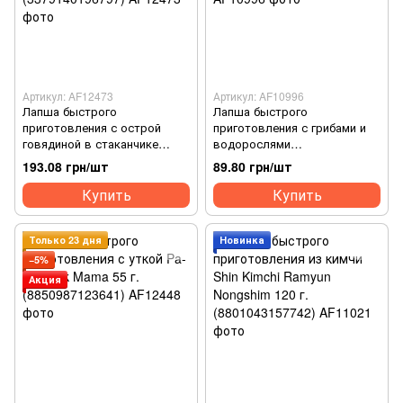
Артикул: AF12473
Артикул: AF10996
Лапша быстрого
Лапша быстрого
приготовления с острой
приготовления с грибами и
говядиной в стаканчике
водорослями
Spicy Beef Flavour Big Bowl
AnSungTangMyun Nongshim
193.08 грн/шт
89.80 грн/шт
Kailo 120 г. (3379140196797)
125 г. (8801043157735)
Купить
Купить
Только 23 дня
Новинка
−5%
Акция