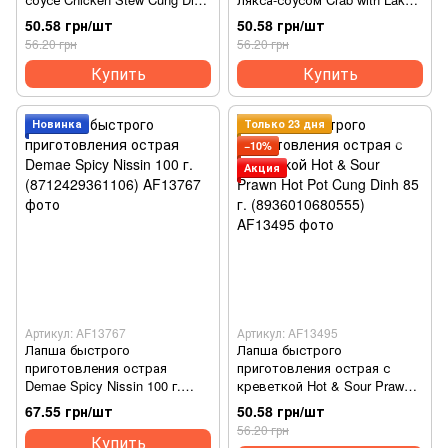
79 г. (8936010680388)
Cung Dinh 79 г.
50.58 грн/шт
50.58 грн/шт
(8936010680401)
56.20 грн
56.20 грн
Купить
Купить
Новинка
Только 23 дня
−10%
Акция
Артикул: AF13767
Артикул: AF13495
Лапша быстрого
Лапша быстрого
приготовления острая
приготовления острая с
Demae Spicy Nissin 100 г.
креветкой Hot & Sour Prawn
(8712429361106)
Hot Pot Cung Dinh 85 г.
67.55 грн/шт
50.58 грн/шт
(8936010680555)
56.20 грн
Купить