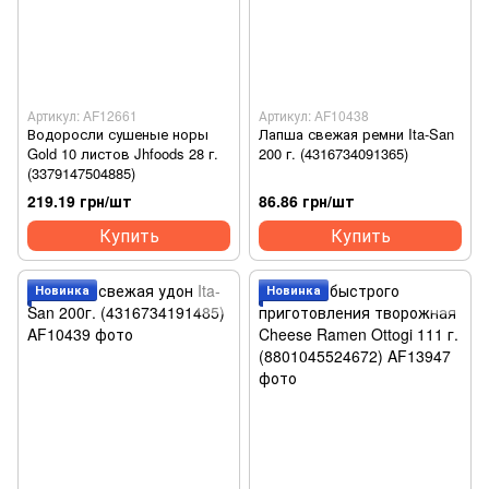
Артикул: AF12661
Артикул: AF10438
Водоросли сушеные норы
Лапша свежая ремни Ita-San
Gold 10 листов Jhfoods 28 г.
200 г. (4316734091365)
(3379147504885)
219.19 грн/шт
86.86 грн/шт
Купить
Купить
Новинка
Новинка