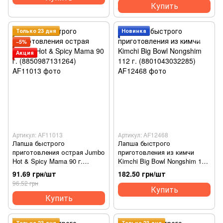
Купить
Только 23 дня
Новинка
−5%
Акция
Артикул: AF11013
Артикул: AF12468
Лапша быстрого
Лапша быстрого
приготовления острая Jumbo
приготовления из кимчи
Hot & Spicy Mama 90 г.
Kimchi Big Bowl Nongshim 112
(8850987131264)
г. (8801043032285)
91.69 грн/шт
182.50 грн/шт
96.52 грн
Купить
Купить
Только 23 дня
Только 23 дня