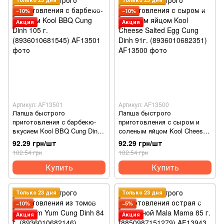
−10%
−10%
Акция
Акция
Артикул: AF13501
Артикул: AF13500
Лапша быстрого
Лапша быстрого
приготовления с барбекю-
приготовления с сыром и
вкусием Kool BBQ Cung Dinh
соленым яйцом Kool Cheese
105 г. (8936010681545)
Salted Egg Cung Dinh 91г.
92.29 грн/шт
92.29 грн/шт
(8936010682351)
102.54 грн
102.54 грн
Купить
Купить
Только 23 дня
Только 23 дня
−10%
−5%
Акция
Акция