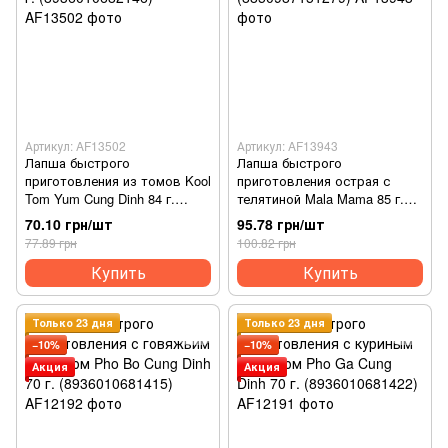
Артикул: AF13502
Артикул: AF13943
Лапша быстрого
Лапша быстрого
приготовления из томов Kool
приготовления острая с
Tom Yum Cung Dinh 84 г.
телятиной Mala Mama 85 г.
(8936010682146)
(8850987151279)
70.10 грн/шт
95.78 грн/шт
77.89 грн
100.82 грн
Купить
Купить
Только 23 дня
Только 23 дня
−10%
−10%
Акция
Акция