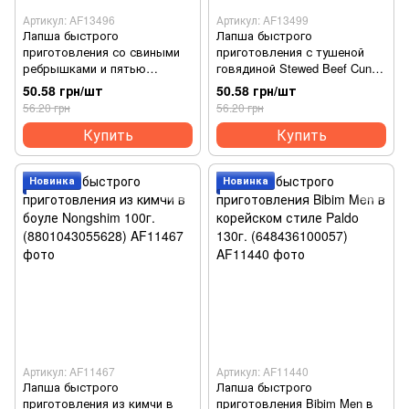
Артикул: AF13496
Артикул: AF13499
Лапша быстрого
Лапша быстрого
приготовления со свиными
приготовления с тушеной
ребрышками и пятью
говядиной Stewed Beef Cung
фруктами Cung Dinh 80 г.
Dinh 77 г. (8936010680951)
50.58 грн/шт
50.58 грн/шт
(8936010681200)
56.20 грн
56.20 грн
Купить
Купить
Новинка
Новинка
Артикул: AF11467
Артикул: AF11440
Лапша быстрого
Лапша быстрого
приготовления из кимчи в
приготовления Bibim Men в