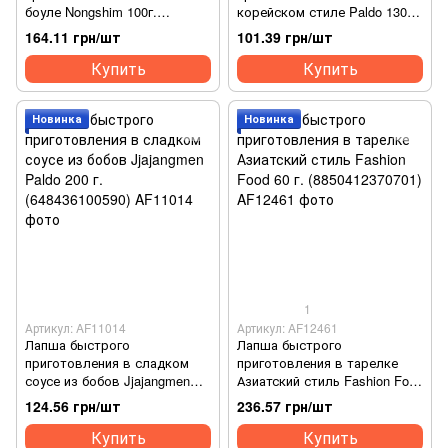
боуле Nongshim 100г.
корейском стиле Paldo 130г.
(8801043055628)
(648436100057)
164.11 грн/шт
101.39 грн/шт
Купить
Купить
Новинка
Новинка
1
Артикул: AF11014
Артикул: AF12461
Лапша быстрого
Лапша быстрого
приготовления в сладком
приготовления в тарелке
соусе из бобов Jjajangmen
Азиатский стиль Fashion Food
Paldo 200 г. (648436100590)
60 г. (8850412370701)
124.56 грн/шт
236.57 грн/шт
Купить
Купить