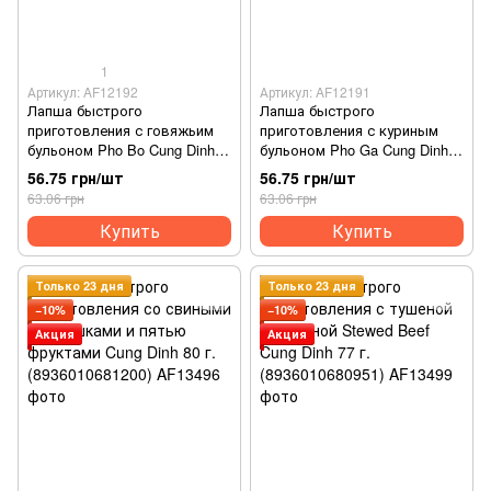
1
Артикул: AF12192
Артикул: AF12191
Лапша быстрого
Лапша быстрого
приготовления с говяжьим
приготовления с куриным
бульоном Pho Bo Cung Dinh
бульоном Pho Ga Cung Dinh
70 г. (8936010681415)
70 г. (8936010681422)
56.75 грн/шт
56.75 грн/шт
63.06 грн
63.06 грн
Купить
Купить
Только 23 дня
Только 23 дня
−10%
−10%
Акция
Акция