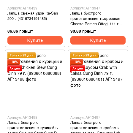
Артикул: AF10439
Артикул: AF13947
Лапша свежая удон Ita-San
Лапша быстрого
200г. (4316734191485)
приготовления творожная
Cheese Ramen Ottogi 111 г.
(8801045524672)
86.86 грн/шт
90.88 грн/шт
Купить
Купить
Только 23 дня
Только 23 дня
−10%
−10%
Акция
Акция
Артикул: AF13498
Артикул: AF13497
Лапша быстрого
Лапша быстрого
приготовления с курицей в
приготовления с крабом и
соусе Chicken Stew Cung Dinh
лякса-соусом Crab with Laksa