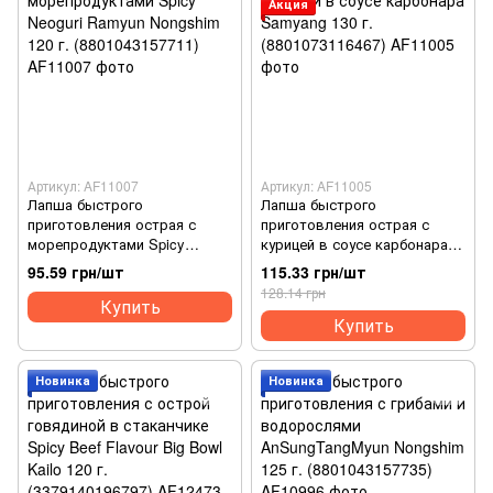
Акция
Артикул: AF11007
Артикул: AF11005
Лапша быстрого
Лапша быстрого
приготовления острая с
приготовления острая с
морепродуктами Spicy
курицей в соусе карбонара
Neoguri Ramyun Nongshim 120
Samyang 130 г.
95.59 грн/шт
115.33 грн/шт
г. (8801043157711)
(8801073116467)
128.14 грн
Купить
Купить
Новинка
Новинка