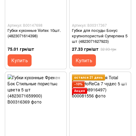
Артикул: В00147698
Артикул: В00317367
Губки кухонные Vortex 10шт.
Губки для посуды Бонус
(4823071614398)
крупнопористый Суперпена 5
шт (4823071627923)
75.01 грн/шт
27.33 грн/шт
32.93 грн
Купить
Купить
остался 21 день
−10%
Акция