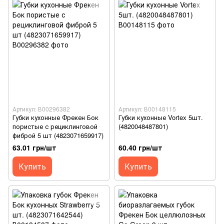
Артикул: В00296382
Артикул: В00148115
Губки кухонные Фрекен Бок
Губки кухонные Vortex 5шт.
пористые с рециклинговой
(4820048487801)
фиброй 5 шт (4823071659917)
63.01 грн/шт
60.40 грн/шт
Купить
Купить