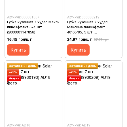
Артикул: 000081557
Артикул: 000088219
Губка кухонная 7 чудес Макси
Губка кухонная 7 чудес
пиноэффект 5+1 шт.
Максима пиноэффект
(2000001147856)
40*65*95, 5 шт.
(2000001147290)
16.45 грн/шт
24.97 грн/шт
27.75 грн
Купить
Купить
остался 21 день
остался 21 день
−25%
−25%
Акция
Акция
Артикул: AD18
Артикул: AD19