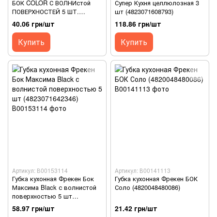
БОК COLOR С ВОЛНИстой
Супер Кухня целлюлозная 3
ПОВЕРХНОСТЕЙ 5 ШТ.
шт (4823071608793)
(4823071649703)
40.06 грн/шт
118.86 грн/шт
Купить
Купить
Артикул: В00153114
Артикул: В00141113
Губка кухонная Фрекен Бок
Губка кухонная Фрекен БОК
Максима Black с волнистой
Соло (4820048480086)
поверхностью 5 шт
(4823071642346)
58.97 грн/шт
21.42 грн/шт