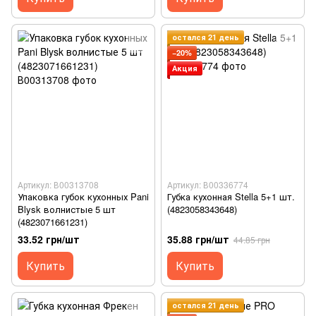
остался 21 день
−20%
Акция
Артикул: В00313708
Артикул: В00336774
Упаковка губок кухонных Pani
Губка кухонная Stella 5+1 шт.
Blysk волнистые 5 шт
(4823058343648)
(4823071661231)
33.52 грн/шт
35.88 грн/шт
44.85 грн
Купить
Купить
остался 21 день