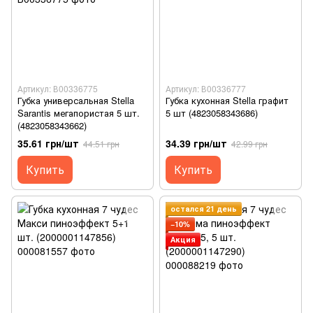
Артикул: В00336775
Артикул: В00336777
Губка универсальная Stella
Губка кухонная Stella графит
Sarantis мегапористая 5 шт.
5 шт (4823058343686)
(4823058343662)
35.61 грн/шт
34.39 грн/шт
44.51 грн
42.99 грн
Купить
Купить
остался 21 день
−10%
Акция