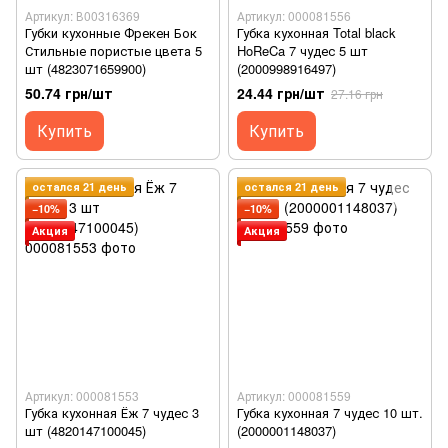
Артикул: В00316369
Артикул: 000081556
Губки кухонные Фрекен Бок
Губка кухонная Total black
Стильные пористые цвета 5
HoReCa 7 чудес 5 шт
шт (4823071659900)
(2000998916497)
50.74 грн/шт
24.44 грн/шт
27.16 грн
Купить
Купить
остался 21 день
остался 21 день
−10%
−10%
Акция
Акция
Артикул: 000081553
Артикул: 000081559
Губка кухонная Ёж 7 чудес 3
Губка кухонная 7 чудес 10 шт.
шт (4820147100045)
(2000001148037)