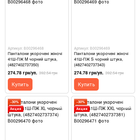
Артикул: В00296468
Артикул: В00296469
Панталони укорочені жіночі
Панталони укорочені жіночі
41Ш-ПЖ M чорний штука,
41Ш-ПЖ S чорний штука,
(4827402737350)
(4827402737343)
274.78 грн/уп.
274.78 грн/уп.
392.54 грн
392.54 грн
Купить
Купить
−30%
−30%
Акция
Акция