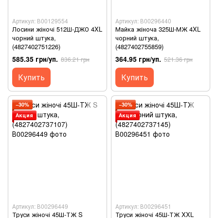
Артикул: В00129554
Артикул: В00296440
Лосини жіночі 512Ш-ДЖО 4XL
Майка жіноча 325Ш-МЖ 4XL
чорний штука,
чорний штука,
(4827402751226)
(4827402755859)
585.35 грн/уп.
364.95 грн/уп.
836.21 грн
521.36 грн
Купить
Купить
−30%
−30%
Акция
Акция
Артикул: В00296449
Артикул: В00296451
Труси жіночі 45Ш-ТЖ S
Труси жіночі 45Ш-ТЖ XXL