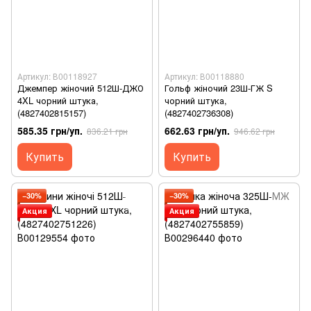
Артикул: В00118927
Артикул: В00118880
Джемпер жіночий 512Ш-ДЖО
Гольф жіночий 23Ш-ГЖ S
4XL чорний штука,
чорний штука,
(4827402815157)
(4827402736308)
585.35 грн/уп.
662.63 грн/уп.
836.21 грн
946.62 грн
Купить
Купить
−30%
−30%
Акция
Акция