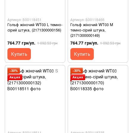
Артикул: В00118451
Артикул: В00118466
Гольф жіночий WT03 L темно-
Гольф жіночий WT03 M
сірий штука, (2171300000156)
темно-сірий штука,
(2171300000149)
764.77 грн/уп.
764.77 грн/уп.
1 092.53 грн
1 092.53 грн
Купить
Купить
−30%
−30%
Акция
Акция
Артикул: В00118511
Артикул: В00118335