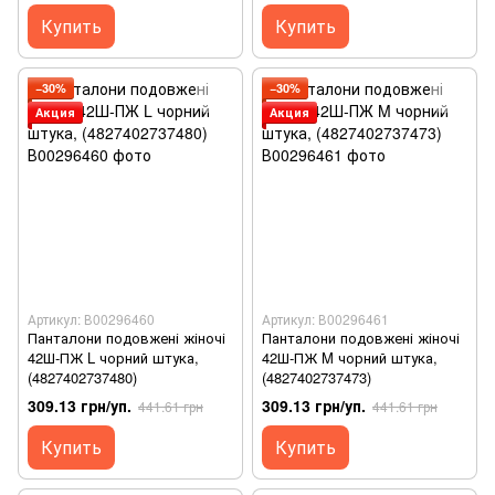
Купить
Купить
−30%
−30%
Акция
Акция
Артикул: В00296460
Артикул: В00296461
Панталони подовжені жіночі
Панталони подовжені жіночі
42Ш-ПЖ L чорний штука,
42Ш-ПЖ M чорний штука,
(4827402737480)
(4827402737473)
309.13 грн/уп.
309.13 грн/уп.
441.61 грн
441.61 грн
Купить
Купить