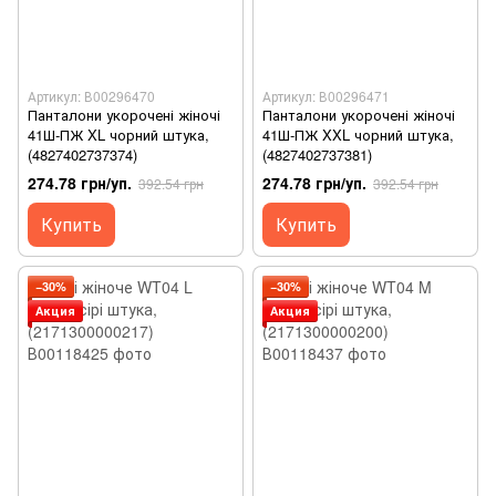
Артикул: В00296470
Артикул: В00296471
Панталони укорочені жіночі
Панталони укорочені жіночі
41Ш-ПЖ XL чорний штука,
41Ш-ПЖ XXL чорний штука,
(4827402737374)
(4827402737381)
274.78 грн/уп.
274.78 грн/уп.
392.54 грн
392.54 грн
Купить
Купить
−30%
−30%
Акция
Акция