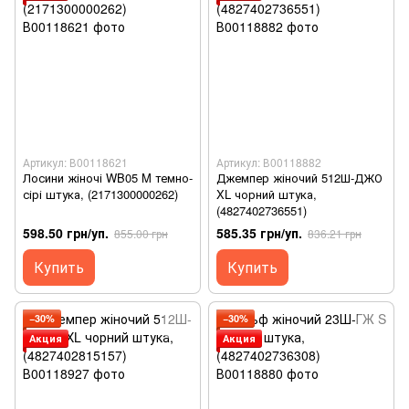
Артикул: В00118621
Артикул: В00118882
Лосини жіночі WB05 M темно-
Джемпер жіночий 512Ш-ДЖО
сірі штука, (2171300000262)
XL чорний штука,
(4827402736551)
598.50 грн/уп.
585.35 грн/уп.
855.00 грн
836.21 грн
Купить
Купить
−30%
−30%
Акция
Акция