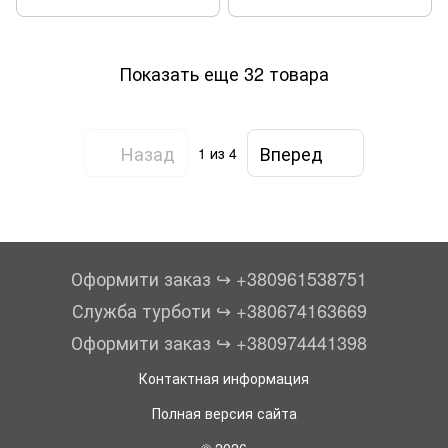
Показать еще 32 товара
Назад
Вперед
1
из 4
Оформити заказ ↪︎ +380961538751
Служба турботи ↪︎ +380674163669
Оформити заказ ↪︎ +380974441398
Контактная информация
Полная версия сайта
© 2026