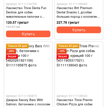
Артикул: S1111134756
Артикул: S1111196080
Лакомство Trixie Denta Fun
Лакомство Brit Premium
Dentros для собак
Dental Snacks L д/cобак
жевательные палочки с
больших пород с коллагеном
мясом птиц 180 г 7 шт
и спирулиной 250 г
120.57 грн/шт
227.76 грн/шт
(4011905031736)
(8595602573967)
133.97 грн
Купить
Купить
Только 24 дня
Только 24 дня
−20%
−10%
Акция
Акция
Артикул: S1111195875
Артикул: S1111139043
Джерки Savory Bars With
Лакомство Trixie Premio
Salmon, батончики с лососем
Chicken Pizza для собак