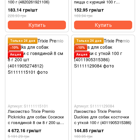
100 г (4820261921106)
пицца с курицей 100 г
(4011905317021)
183.14 грн/шт
152.95 грн/шт
228.93 грн
169.94 грн
Купить
Купить
Только 24 дня
Только 24 дня
−10%
−10%
Акция
Акция
Артикул: S1111115101
Артикул: S1111129084
Лакомство Trixie Premio
Лакомство Trixie Premio
Picknicks для собак Сосиски
Duckies для собак косточки
с говядиной 8 см 8 г 200 шт
с уткой 100 г (4011905315386)
(4011905274812)
4 672.16 грн/шт
144.85 грн/шт
5 191.29 грн
160.95 грн