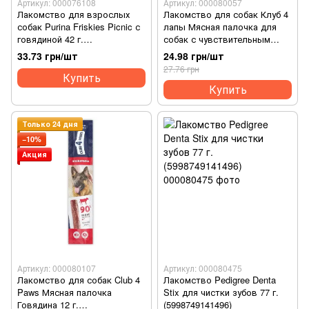
Артикул: 000076108
Артикул: 000080057
Лакомство для взрослых
Лакомство для собак Клуб 4
собак Purina Friskies Picnic с
лапы Мясная палочка для
говядиной 42 г.
собак с чувствительным
(7613034749284)
пищеварением Лосось 12 г
33.73 грн/шт
24.98 грн/шт
(4820083908224)
27.76 грн
Купить
Купить
Только 24 дня
−10%
Акция
Артикул: 000080107
Артикул: 000080475
Лакомство для собак Club 4
Лакомство Pedigree Denta
Paws Мясная палочка
Stix для чистки зубов 77 г.
Говядина 12 г.
(5998749141496)