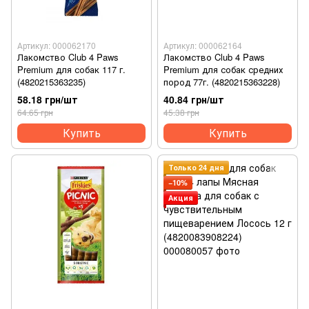
Артикул: 000062170
Артикул: 000062164
Лакомство Club 4 Paws
Лакомство Club 4 Paws
Premium для собак 117 г.
Premium для собак средних
(4820215363235)
пород 77г. (4820215363228)
58.18 грн/шт
40.84 грн/шт
64.65 грн
45.38 грн
Купить
Купить
Только 24 дня
−10%
Акция