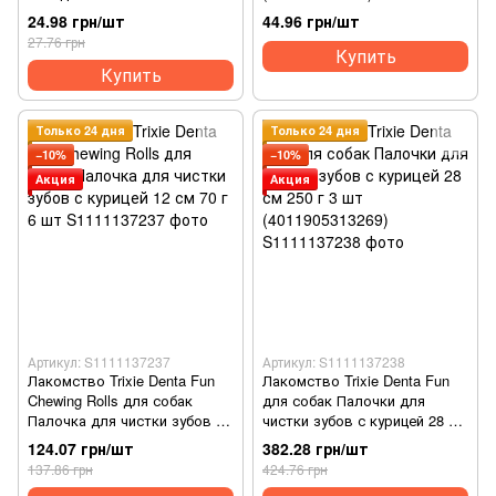
(4820083908217)
24.98 грн/шт
44.96 грн/шт
27.76 грн
Купить
Купить
Только 24 дня
Только 24 дня
−10%
−10%
Акция
Акция
Артикул: S1111137237
Артикул: S1111137238
Лакомство Trixie Denta Fun
Лакомство Trixie Denta Fun
Chewing Rolls для собак
для собак Палочки для
Палочка для чистки зубов с
чистки зубов с курицей 28 см
курицей 12 см 70 г 6 шт
250 г 3 шт (4011905313269)
124.07 грн/шт
382.28 грн/шт
137.86 грн
424.76 грн