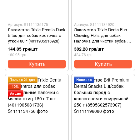
Артикул: S1111135175
Артикул: S1111134920
Лакомство Trixie Premio Duck
Лакомство Trixie Denta Fun
Bites для собак косточка с
Chewing Rolls для собак
уткой 80 г (4011905315928)
Палочка для чистки зубов с
уткой 28 см 250 г 3 шт
144.85 грн/шт
382.28 грн/шт
(4011905313740)
160.95 грн
424.76 грн
Купить
Купить
Только 24 дня
Новинка
−10%
Акция