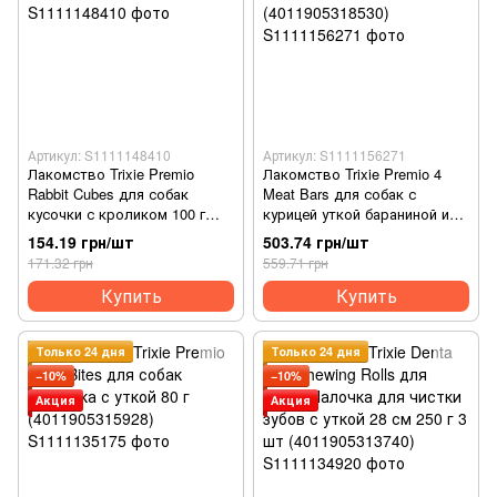
Артикул: S1111148410
Артикул: S1111156271
Лакомство Trixie Premio
Лакомство Trixie Premio 4
Rabbit Cubes для собак
Meat Bars для собак с
кусочки с кроликом 100 г
курицей уткой бараниной и
(4053032389496)
лососем 4х100 г
154.19 грн/шт
503.74 грн/шт
(4011905318530)
171.32 грн
559.71 грн
Купить
Купить
Только 24 дня
Только 24 дня
−10%
−10%
Акция
Акция