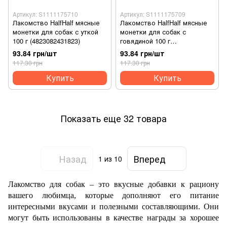
Артикул: S1111175710
Артикул: S1111175709
Лакомство HalfHalf мясные
Лакомство HalfHalf мясные
монетки для собак с уткой
монетки для собак с
100 г (4823082431823)
говядиной 100 г
(4823082431816)
93.84 грн/шт
93.84 грн/шт
117.30 грн
117.30 грн
Купить
Купить
Показать еще 32 товара
Назад
Вперед
1
из 10
Лакомство для собак – это вкусные добавки к рациону
вашего любимца, которые дополняют его питание
интересными вкусами и полезными составляющими. Они
могут быть использованы в качестве награды за хорошее