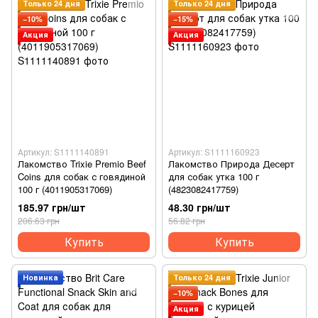
Только 24 дня
Только 24 дня
−10%
−15%
Акция
Акция
Артикул: S1111140891
Артикул: S1111160923
Лакомство Trixie Premio Beef
Лакомство Природа Десерт
Coins для собак с говядиной
для собак утка 100 г
100 г (4011905317069)
(4823082417759)
185.97 грн/шт
48.30 грн/шт
206.63 грн
56.82 грн
Купить
Купить
Новинка
Только 24 дня
−10%
Акция