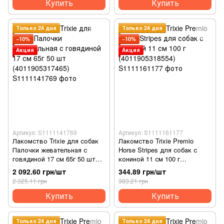
Купить
Купить
Только 24 дня
Только 24 дня
−10%
−10%
Акция
Акция
Артикул: S1111141769
Артикул: S1111161177
Лакомство Trixie для собак
Лакомство Trixie Premio
Палочки жевательная с
Horse Stripes для собак с
говядиной 17 см 65г 50 шт
кониной 11 см 100 г
(4011905317465)
(4011905318554)
2 092.60 грн/шт
344.89 грн/шт
2 325.11 грн
383.21 грн
Купить
Купить
Только 24 дня
Только 24 дня