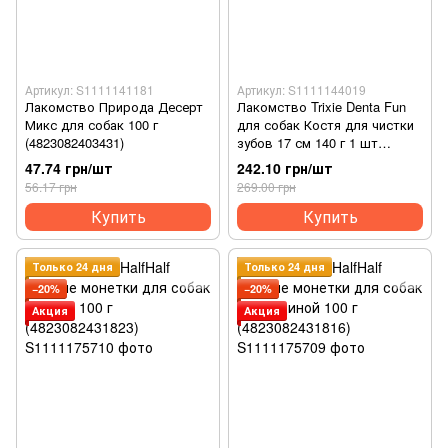
Артикул: S1111141181
Артикул: S1111144019
Лакомство Природа Десерт
Лакомство Trixie Denta Fun
Микс для собак 100 г
для собак Костя для чистки
(4823082403431)
зубов 17 см 140 г 1 шт
(4011905313443)
47.74 грн/шт
242.10 грн/шт
56.17 грн
269.00 грн
Купить
Купить
Только 24 дня
Только 24 дня
−20%
−20%
Акция
Акция