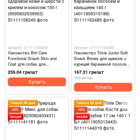
Артикул: S1111158245
Артикул: S1111162485
Лакомство Brit Care
Лакомство Trixie Junior Soft
Functional Snack Skin and
Snack Bones для щенков с
Coat для собак для
курицей бараниной лососем
здоровой кожи и шерсти с
и кальцием 140 г
259.04 грн/шт
167.31 грн/шт
крилем и кокосом 150 г
(4011905315188)
185.90 грн
(8595602539963)
Купить
Купить
Только 24 дня
Только 24 дня
−15%
−10%
Акция
Акция