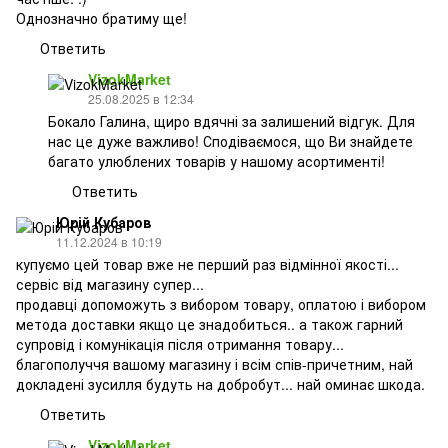
Однозначно братиму ще!
Ответить
VizokMarket
25.08.2025 в 12:34
Бокало Галина, щиро вдячні за залишений відгук. Для
нас це дуже важливо! Сподіваємося, що Ви знайдете
багато улюблених товарів у нашому асортименті!
Ответить
Юрій Кубаров
11.12.2024 в 10:19
купуємо цей товар вже не перший раз відмінної якості...
сервіс від магазину супер...
продавці допоможуть з вибором товару, оплатою і вибором
метода доставки якщо це знадобиться.. а також гарний
супровід і комунікація після отримання товару...
благополуччя вашому магазину і всім спів-причетним, най
докладені зусилля будуть на добробут... най оминає шкода.
Ответить
VizokMarket