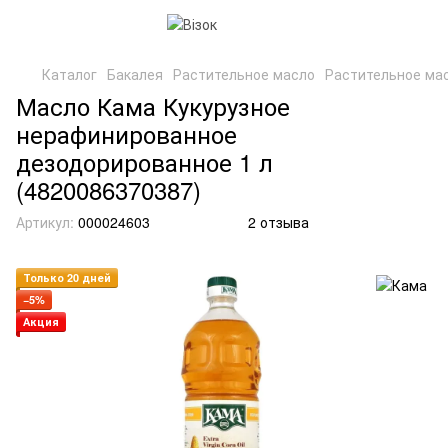
Каталог
Бакалея
Растительное масло
Растительное ма
Масло Кама Кукурузное
нерафинированное
дезодорированное 1 л
(4820086370387)
Артикул:
000024603
2 отзыва
Только 20 дней
−5%
Акция