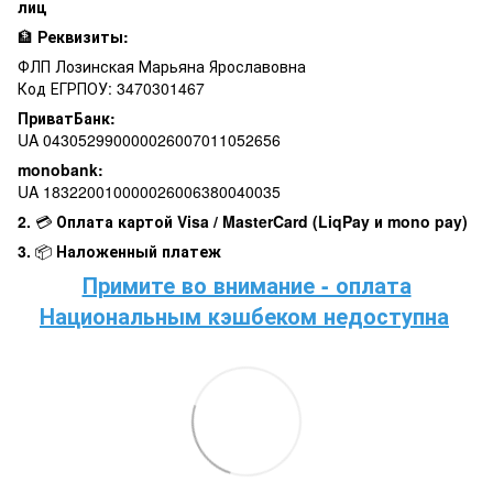
лиц
🏦
Реквизиты:
ФЛП Лозинская Марьяна Ярославовна
Код ЕГРПОУ: 3470301467
ПриватБанк:
UA 043052990000026007011052656
monobank:
UA 183220010000026006380040035
2.
💳
Оплата картой Visa / MasterCard (LiqPay и mono pay)
3.
📦
Наложенный платеж
Примите во внимание - оплата
Национальным кэшбеком недоступна