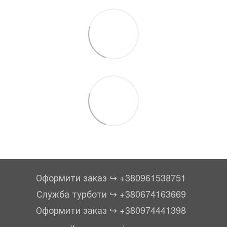
Оформити заказ ↪︎ +380961538751
Служба турботи ↪︎ +380674163669
Оформити заказ ↪︎ +380974441398