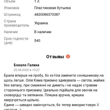
Объем
1 л
Упаковка
Пластиковая бутылка
Штрихкод
4820086370387
Страна
Украина
производитель
Наличие
В наличии
Срок годности
540
(дни)
Отзывы
2
Бокало Галина
25.08.2025 в 10:27
Брала вперше на пробу, бо хотіла замінити соняшникову на
щось легше. Олія Кама приємно здивувала — світла, майже
без запаху, при смаженні не димить і не надає стравам
стороннього присмаку. Ідеально підійшла для овочів на
сковорідці та запіканок. Пляшка зручна, кришка
закручується щільно.
Єдине — швидко закінчується, бо тепер використовую її
частіше. :)