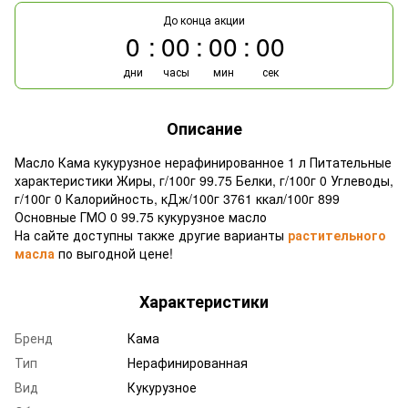
До конца акции
0
00
00
00
дни
часы
мин
сек
Описание
Масло Кама кукурузное нерафинированное 1 л Питательные
характеристики Жиры, г/100г 99.75 Белки, г/100г 0 Углеводы,
г/100г 0 Калорийность, кДж/100г 3761 ккал/100г 899
Основные ГМО 0 99.75 кукурузное масло
На сайте доступны также другие варианты
растительного
масла
по выгодной цене!
Характеристики
Бренд
Кама
Тип
Нерафинированная
Вид
Кукурузное