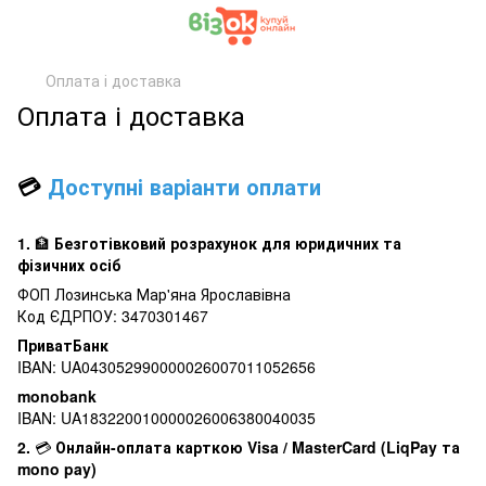
Оплата і доставка
Оплата і доставка
💳
Доступні варіанти оплати
1.
🏦
Безготівковий розрахунок для юридичних та
фізичних осіб
ФОП Лозинська Мар'яна Ярославівна
Код ЄДРПОУ: 3470301467
ПриватБанк
IBAN: UA043052990000026007011052656
monobank
IBAN: UA183220010000026006380040035
2.
💳
Онлайн-оплата карткою Visa / MasterCard (LiqPay та
mono pay)