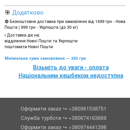
🎯
Додатково
🟢 Безкоштовна доставка при замовленні від 1499 грн - Нова
Пошта | 999 грн - Укрпошта (до 30 кг)
ℹ️ Доставка діє на:
відділення Нової Пошти та Укрпошти
поштомати Нової Пошти
Мінімальна сума замовлення — 350 грн
Візьміть до уваги - оплата
Національним кешбеком недоступна
Оформити заказ ↪︎ +380961538751
Служба турботи ↪︎ +380674163669
Оформити заказ ↪︎ +380974441398