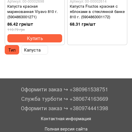
Артикул: 00-00002698
Артикул: 00-00002614
Капуста красная
Капуста Fructos красная с
маринованная Viyavo 810 г.
яблоками в стеклянной банке
(5904863001271)
810 г. (5904863001172)
86.42 грн/шт
68.31 грн/шт
110.79 грн
Купить
Тип
Капуста
Оформити заказ ↪︎ +380961538751
Служба турботи ↪︎ +380674163669
Оформити заказ ↪︎ +380974441398
Контактная информация
Полная версия сайта