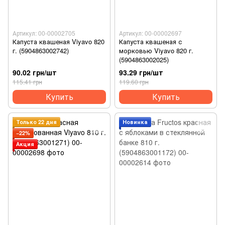
Артикул: 00-00002705
Артикул: 00-00002697
Капуста квашеная Viyavo 820
Капуста квашеная с
г. (5904863002742)
морковью Viyavo 820 г.
(5904863002025)
90.02 грн/шт
93.29 грн/шт
115.41 грн
119.60 грн
Купить
Купить
Только 22 дня
Новинка
−22%
Акция