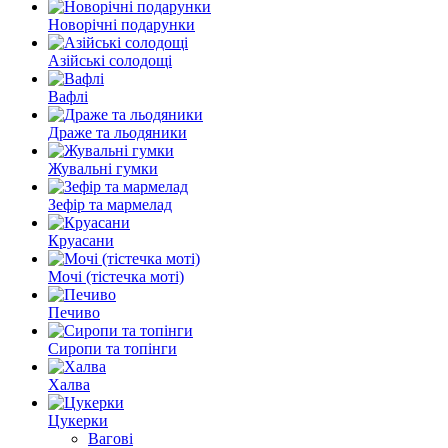
Новорічні подарунки
Азійські солодощі
Вафлі
Драже та льодяники
Жувальні гумки
Зефір та мармелад
Круасани
Мочі (тістечка моті)
Печиво
Сиропи та топінги
Халва
Цукерки
Вагові