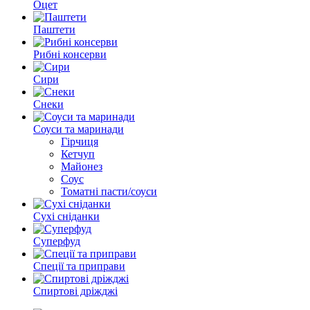
Оцет
Паштети
Рибні консерви
Сири
Снеки
Соуси та маринади
Гірчиця
Кетчуп
Майонез
Соус
Томатні пасти/соуси
Сухі сніданки
Суперфуд
Спеції та приправи
Спиртові дріжджі