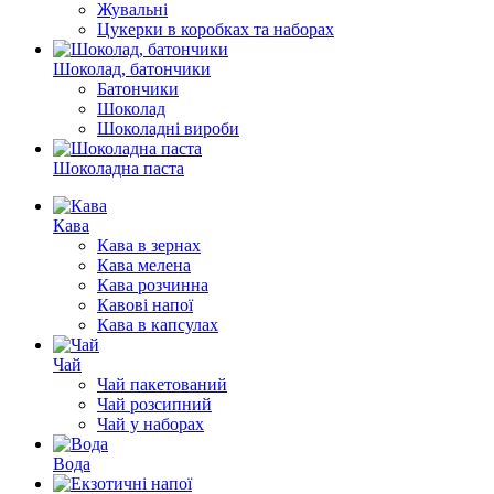
Жувальні
Цукерки в коробках та наборах
Шоколад, батончики
Батончики
Шоколад
Шоколадні вироби
Шоколадна паста
Кава
Кава в зернах
Кава мелена
Кава розчинна
Кавові напої
Кава в капсулах
Чай
Чай пакетований
Чай розсипний
Чай у наборах
Вода