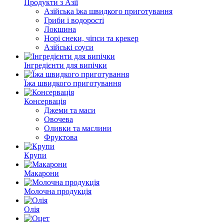
Продукти з Азії
Азійська їжа швидкого приготування
Гриби і водорості
Локшина
Норі снеки, чіпси та крекер
Азійські соуси
Інгредієнти для випічки
Їжа швидкого приготування
Консервація
Джеми та маси
Овочева
Оливки та маслини
Фруктова
Крупи
Макарони
Молочна продукція
Олія