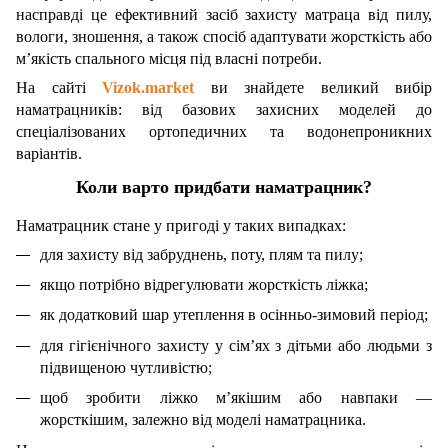
насправді це ефективний засіб захисту матраца від пилу,
вологи, зношення, а також спосіб адаптувати жорсткість або
м’якість спального місця під власні потреби.
На сайті
Vizok.market
ви знайдете великий вибір
наматрацників: від базових захисних моделей до
спеціалізованих ортопедичних та водонепроникних
варіантів.
Коли варто придбати наматрацник?
Наматрацник стане у пригоді у таких випадках:
для захисту від забруднень, поту, плям та пилу;
якщо потрібно відрегулювати жорсткість ліжка;
як додатковий шар утеплення в осінньо-зимовий період;
для гігієнічного захисту у сім’ях з дітьми або людьми з
підвищеною чутливістю;
щоб зробити ліжко м’якішим або навпаки —
жорсткішим, залежно від моделі наматрацника.