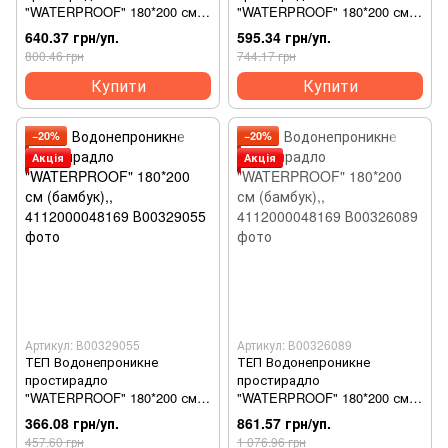
"WATERPROOF" 180*200 см
"WATERPROOF" 180*200 см
(бамбук),, 4112000048169
(бамбук),, 4112000048169
640.37 грн/уп.
595.34 грн/уп.
800.46 грн
744.17 грн
Купити
Купити
−20%
−20%
Акція
Акція
Артикул: В00329055
Артикул: В00326089
ТЕП Водонепроникне
ТЕП Водонепроникне
простирадло
простирадло
"WATERPROOF" 180*200 см
"WATERPROOF" 180*200 см
(бамбук),, 4112000048169
(бамбук),, 4112000048169
366.08 грн/уп.
861.57 грн/уп.
457.60 грн
1 076.96 грн