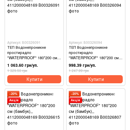
Артикул: В00326091
Артикул: В00326094
ТЕП Водонепроникне
ТЕП Водонепроникне
простирадло
простирадло
"WATERPROOF" 180*200 см
"WATERPROOF" 180*200 см
(бамбук),, 4112000048169
(бамбук),, 4112000048169
1 063.60 грн/уп.
998.39 грн/уп.
1 329.50 грн
1 247.99 грн
Купити
Купити
−20%
−20%
Акція
Акція