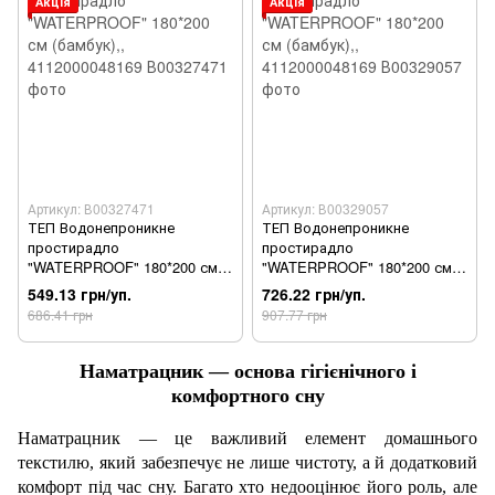
Акція
Акція
Артикул: В00327471
Артикул: В00329057
ТЕП Водонепроникне
ТЕП Водонепроникне
простирадло
простирадло
"WATERPROOF" 180*200 см
"WATERPROOF" 180*200 см
(бамбук),, 4112000048169
(бамбук),, 4112000048169
549.13 грн/уп.
726.22 грн/уп.
686.41 грн
907.77 грн
Наматрацник — основа гігієнічного і
комфортного сну
Наматрацник — це важливий елемент домашнього
текстилю, який забезпечує не лише чистоту, а й додатковий
комфорт під час сну. Багато хто недооцінює його роль, але