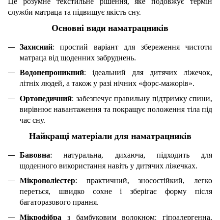
Це розумне текстильне рішення, яке подовжує термін
служби матраца та підвищує якість сну.
Основні види наматрацників
Захисний
: простий варіант для збереження чистоти
матраца від щоденних забруднень.
Водонепроникний
: ідеальний для дитячих ліжечок,
літніх людей, а також у разі нічних «форс-мажорів».
Ортопедичний
: забезпечує правильну підтримку спини,
вирівнює навантаження та покращує положення тіла під
час сну.
Найкращі матеріали для наматрацників
Бавовна
: натуральна, дихаюча, підходить для
щоденного використання навіть у дитячих ліжечках.
Мікрополіестер
: практичний, зносостійкий, легко
переться, швидко сохне і зберігає форму після
багаторазового прання.
Мікрофібра
з бамбуковим волокном: гіпоалергенна,