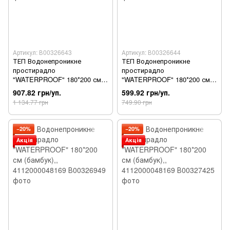
Артикул: В00326643
Артикул: В00326644
ТЕП Водонепроникне
ТЕП Водонепроникне
простирадло
простирадло
"WATERPROOF" 180*200 см
"WATERPROOF" 180*200 см
(бамбук),, 4112000048169
(бамбук),, 4112000048169
907.82 грн/уп.
599.92 грн/уп.
1 134.77 грн
749.90 грн
−20%
−20%
Акція
Акція