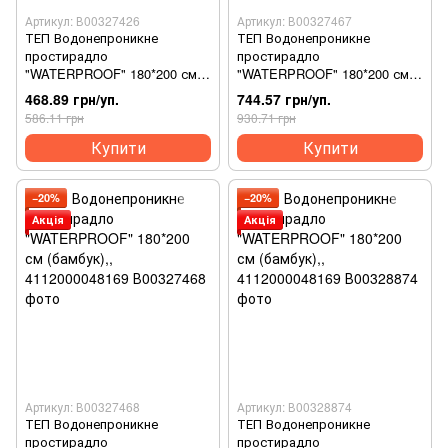
Артикул: В00327426
Артикул: В00327467
ТЕП Водонепроникне
ТЕП Водонепроникне
простирадло
простирадло
"WATERPROOF" 180*200 см
"WATERPROOF" 180*200 см
(бамбук),, 4112000048169
(бамбук),, 4112000048169
468.89 грн/уп.
744.57 грн/уп.
586.11 грн
930.71 грн
Купити
Купити
−20%
−20%
Акція
Акція
Артикул: В00327468
Артикул: В00328874
ТЕП Водонепроникне
ТЕП Водонепроникне
простирадло
простирадло