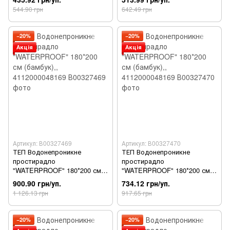
544.90 грн
642.49 грн
−20%
−20%
Акція
Акція
Артикул: В00327469
Артикул: В00327470
ТЕП Водонепроникне
ТЕП Водонепроникне
простирадло
простирадло
"WATERPROOF" 180*200 см
"WATERPROOF" 180*200 см
(бамбук),, 4112000048169
(бамбук),, 4112000048169
900.90 грн/уп.
734.12 грн/уп.
1 126.13 грн
917.65 грн
−20%
−20%