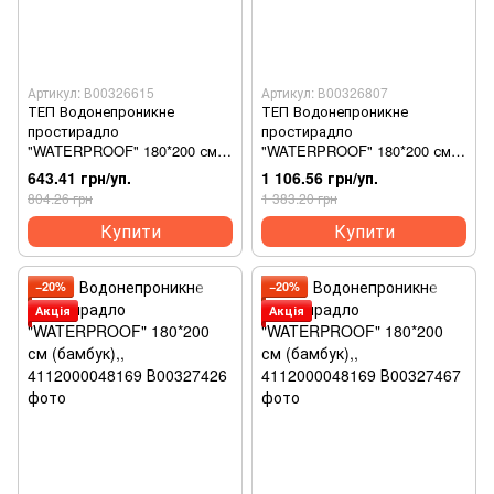
Артикул: В00326615
Артикул: В00326807
ТЕП Водонепроникне
ТЕП Водонепроникне
простирадло
простирадло
"WATERPROOF" 180*200 см
"WATERPROOF" 180*200 см
(бамбук),, 4112000048169
(бамбук),, 4112000048169
643.41 грн/уп.
1 106.56 грн/уп.
804.26 грн
1 383.20 грн
Купити
Купити
−20%
−20%
Акція
Акція