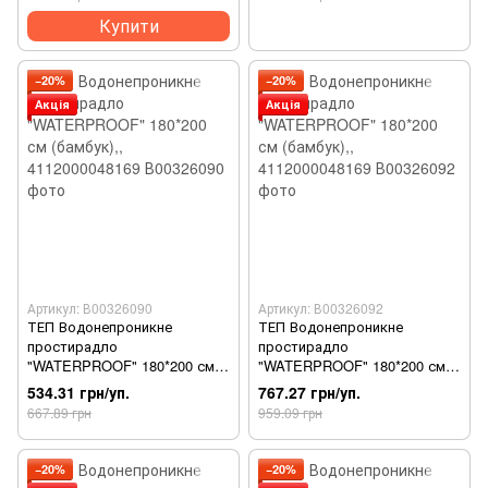
Купити
−20%
−20%
Акція
Акція
Артикул: В00326090
Артикул: В00326092
ТЕП Водонепроникне
ТЕП Водонепроникне
простирадло
простирадло
"WATERPROOF" 180*200 см
"WATERPROOF" 180*200 см
(бамбук),, 4112000048169
(бамбук),, 4112000048169
534.31 грн/уп.
767.27 грн/уп.
667.89 грн
959.09 грн
−20%
−20%