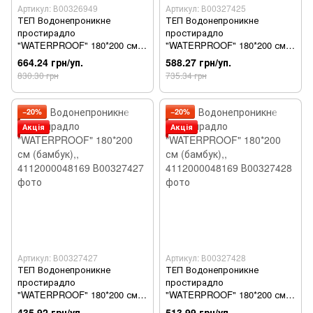
Артикул: В00326949
Артикул: В00327425
ТЕП Водонепроникне
ТЕП Водонепроникне
простирадло
простирадло
"WATERPROOF" 180*200 см
"WATERPROOF" 180*200 см
(бамбук),, 4112000048169
(бамбук),, 4112000048169
664.24 грн/уп.
588.27 грн/уп.
830.30 грн
735.34 грн
−20%
−20%
Акція
Акція
Артикул: В00327427
Артикул: В00327428
ТЕП Водонепроникне
ТЕП Водонепроникне
простирадло
простирадло
"WATERPROOF" 180*200 см
"WATERPROOF" 180*200 см
(бамбук),, 4112000048169
(бамбук),, 4112000048169
435.92 грн/уп.
513.99 грн/уп.