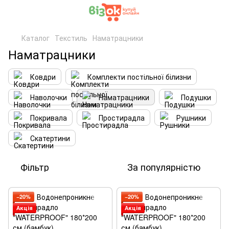
Каталог
Текстиль
Наматрацники
Наматрацники
Ковдри
Комплекти постільної білизни
Наволочки
Наматрацники
Подушки
Покривала
Простирадла
Рушники
Скатертини
Фільтр
За популярністю
−20%
−20%
Акція
Акція