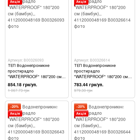
Акція
Акція
Артикул: В00326093
Артикул: В00326614
ТЕП Водонепроникне
ТЕП Водонепроникне
простирадло
простирадло
"WATERPROOF" 180*200 см
"WATERPROOF" 180*200 см
(бамбук),, 4112000048169
(бамбук),, 4112000048169
854.18 грн/уп.
783.44 грн/уп.
1 067.73 грн
979.30 грн
−20%
−20%
Акція
Акція