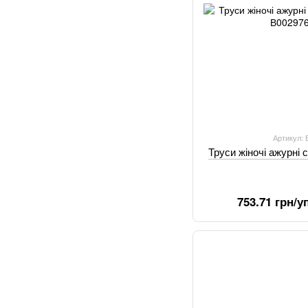
Артикул:
Труси жіночі ажурні 
753.71 грн/уп