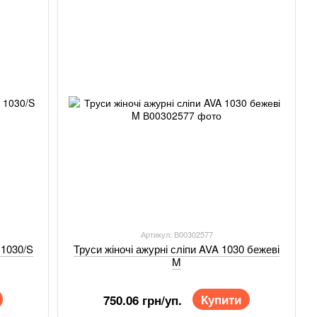
Артикул: В00302577
 1030/S
Труси жіночі ажурні сліпи AVA 1030 бежеві
M
Купити
750.06 грн/уп.