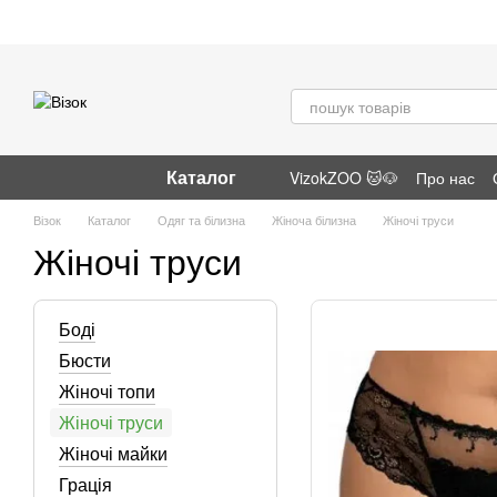
Перейти до основного контенту
Каталог
VizokZOO 🐱🐶
Про нас
Відгуки про магазин
Візок
Каталог
Одяг та білизна
Жіноча білизна
Жіночі труси
Жіночі труси
Боді
Бюсти
Жіночі топи
Жіночі труси
Жіночі майки
Грація