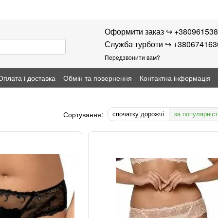
Оформити заказ ↪︎ +38096153
Служба турботи ↪︎ +38067416
Передзвонити вам?
Оплата і доставка
Обмін та повернення
Контактна інформація
спочатку дорожчі
за популярніс
Сортування: