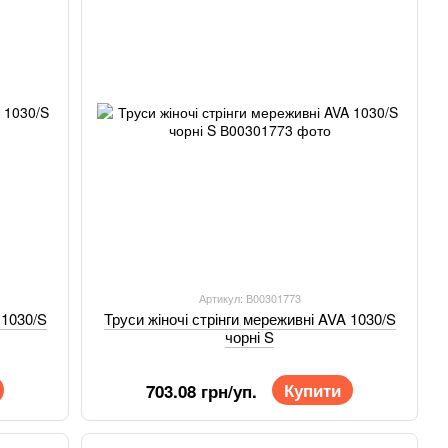
Артикул: В00301773
 1030/S
Труси жіночі стрінги мереживні AVA 1030/S
чорні S
Купити
703.08 грн/уп.