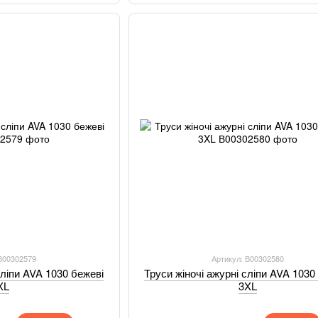
 В00302579
Артикул: В00302580
сліпи AVA 1030 бежеві
Труси жіночі ажурні сліпи AVA 1030
XL
3XL