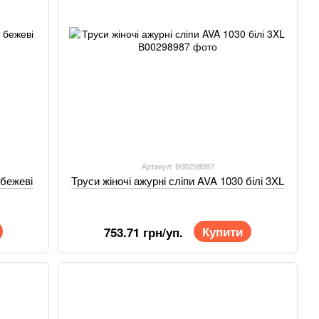
Артикул: В00298987
 бежеві
Труси жіночі ажурні сліпи AVA 1030 білі 3XL
Купити
753.71 грн/уп.