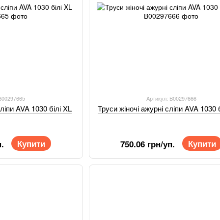
 В00297665
Артикул: В00297666
сліпи AVA 1030 білі XL
Труси жіночі ажурні сліпи AVA 1030 
Купити
Купити
.
750.06 грн/уп.