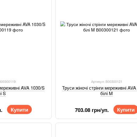
 В00300119
Артикул: В00300121
 мереживні AVA 1030/S
Труси жіночі стрінги мереживні AVA
лі S
білі M
Купити
Купити
.
703.08 грн/уп.