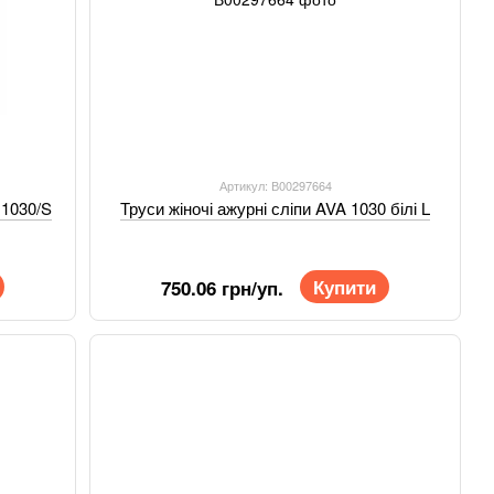
Артикул: В00297664
 1030/S
Труси жіночі ажурні сліпи AVA 1030 білі L
Купити
750.06 грн/уп.