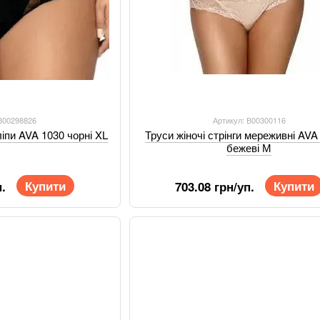
 В00298826
Артикул: В00300116
ліпи AVA 1030 чорні XL
Труси жіночі стрінги мереживні AVA
бежеві М
Купити
Купити
.
703.08 грн/уп.