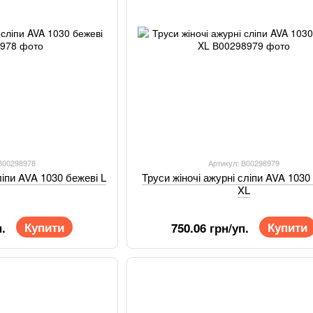
 В00298978
Артикул: В00298979
ліпи AVA 1030 бежеві L
Труси жіночі ажурні сліпи AVA 1030
XL
Купити
Купити
.
750.06 грн/уп.