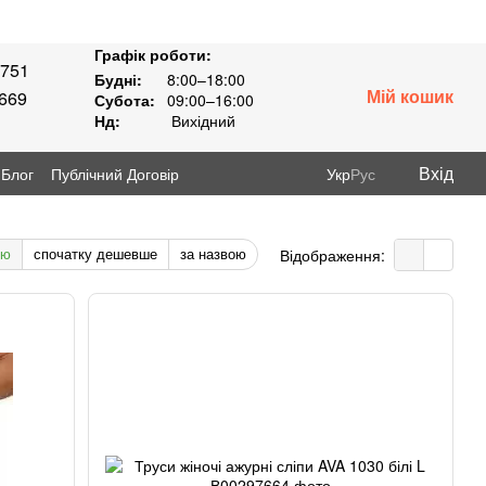
Графік роботи:
8751
Будні:
8:00–18:00
Мій кошик
3669
Субота:
09:00–16:00
Нд:
Вихідний
Вхід
Блог
Публічний Договір
Укр
Рус
тю
спочатку дешевше
за назвою
Відображення: