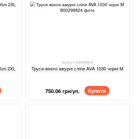
Артикул: В00298824
білі 2XL
Труси жіночі ажурні сліпи AVA 1030 чорні M
Купити
750.06 грн/уп.