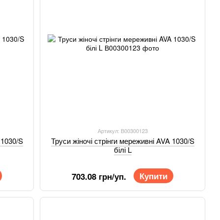
Артикул: В00300123
 1030/S
Труси жіночі стрінги мереживні AVA 1030/S
білі L
Купити
703.08 грн/уп.