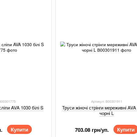
 В00301775
Артикул: В00301911
сліпи AVA 1030 білі S
Труси жіночі стрінги мереживні AVA
чорні L
Купити
Купити
.
703.08 грн/уп.