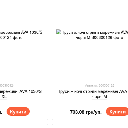
 В00300124
Артикул: В00300126
 мереживні AVA 1030/S
Труси жіночі стрінги мереживні AVA
і XL
чорні M
Купити
Купити
.
703.08 грн/уп.