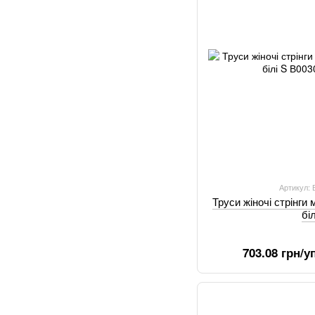
Артикул:
Труси жіночі стрінги
бі
703.08 грн/уп