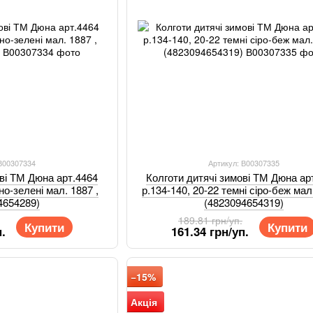
 В00307334
Артикул: В00307335
ові ТМ Дюна арт.4464
Колготи дитячі зимові ТМ Дюна ар
но-зелені мал. 1887 ,
р.134-140, 20-22 темні сіро-беж мал.
4654289)
(4823094654319)
189.81 грн/уп.
Купити
Купити
.
161.34 грн/уп.
−15%
Акція