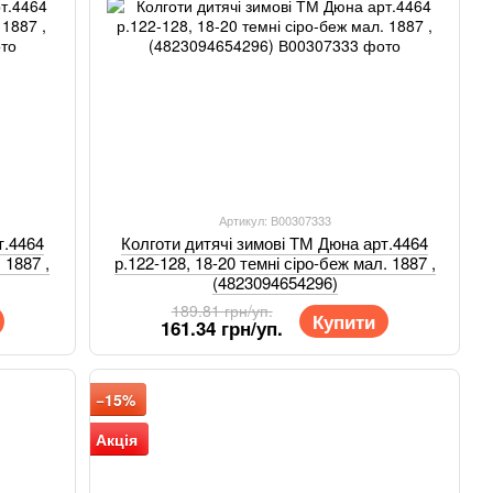
Артикул: В00307333
т.4464
Колготи дитячі зимові ТМ Дюна арт.4464
 1887 ,
р.122-128, 18-20 темні сіро-беж мал. 1887 ,
(4823094654296)
189.81 грн/уп.
Купити
161.34 грн/уп.
−15%
Акція