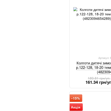
Артикул:
Колготи дитячі зим
р.122-128, 18-20 тем
(482309
189.81 грн/уп.
161.34 грн/уп
−15%
Акція