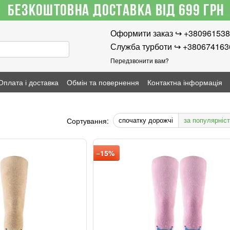
Оформити заказ ↪︎ +38096153
Служба турботи ↪︎ +38067416
Передзвонити вам?
Оплата і доставка
Обмін та повернення
Контактна інформація
спочатку дорожчі
за популярніс
Сортування:
−15%