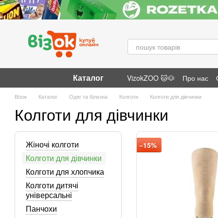
Перейти до основного контенту
Каталог
VizokZOO 🐱🐶
Про нас
Відгуки про магазин
Візок
Каталог
Одяг та білизна
Колготи
Колготи для дівчинки
Колготи для дівчинки
Жіночі колготи
−15%
Колготи для дівчинки
Колготи для хлопчика
Колготи дитячі
універсальні
Панчохи