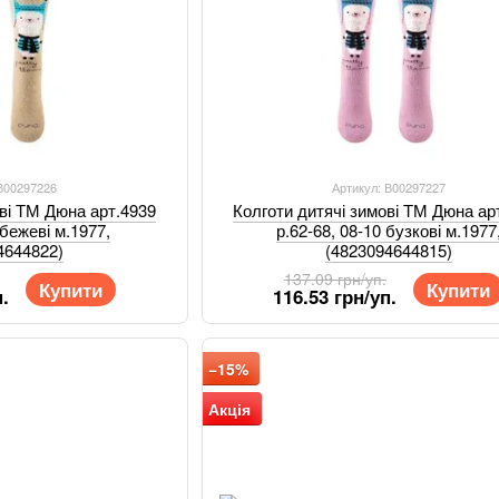
 В00297226
Артикул: В00297227
ові ТМ Дюна арт.4939
Колготи дитячі зимові ТМ Дюна ар
 бежеві м.1977,
р.62-68, 08-10 бузкові м.1977
4644822)
(4823094644815)
137.09 грн/уп.
Купити
Купити
.
116.53 грн/уп.
−15%
Акція