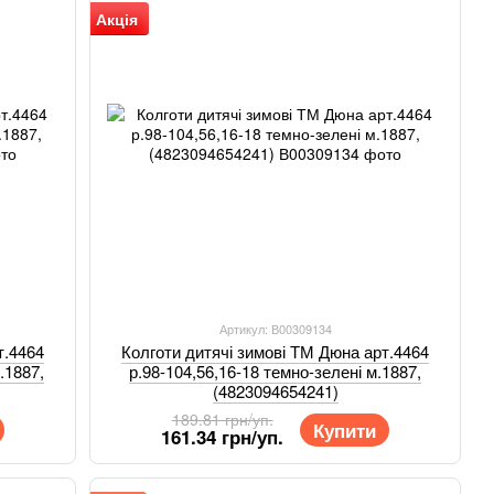
Акція
Артикул: В00309134
т.4464
Колготи дитячі зимові ТМ Дюна арт.4464
.1887,
р.98-104,56,16-18 темно-зелені м.1887,
(4823094654241)
189.81 грн/уп.
Купити
161.34 грн/уп.