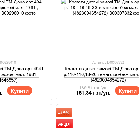
 В00298010
Артикул: В00307332
ові ТМ Дюна арт.4941
Колготи дитячі зимові ТМ Дюна ар
ірюзові мал. 1981 ,
р.110-116,18-20 темні сіро-беж мал.
4646857)
(4823094654272)
189.81 грн/уп.
Купити
Купити
.
161.34 грн/уп.
−15%
Акція