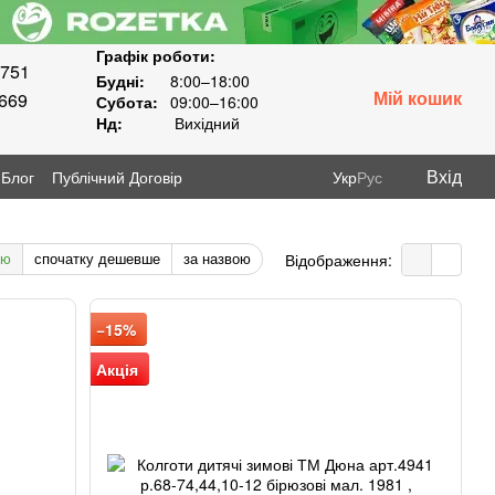
Графік роботи:
8751
Будні:
8:00–18:00
Мій кошик
3669
Субота:
09:00–16:00
Нд:
Вихідний
Вхід
Блог
Публічний Договір
Укр
Рус
тю
спочатку дешевше
за назвою
Відображення:
−15%
Акція