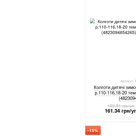
Артикул:
Колготи дитячі зим
р.110-116,18-20 тем
(482309
189.81 грн/уп.
161.34 грн/уп
−15%