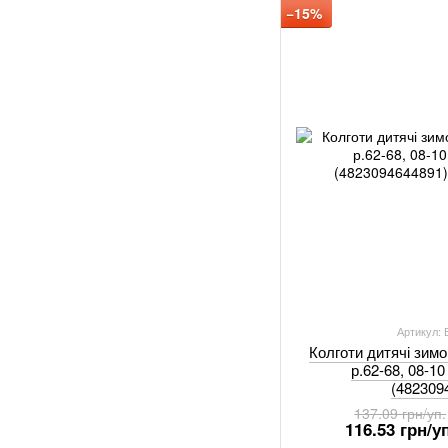
−15%
Артикул:
Колготи дитячі зим
р.62-68, 08-10
(482309
137.09 грн/уп.
116.53 грн/уп