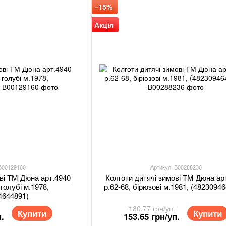
−15%
Акція
 В00129160
Артикул: В00288236
ові ТМ Дюна арт.4940
Колготи дитячі зимові ТМ Дюна ар
 голубі м.1978,
р.62-68, бірюзові м.1981, (4823094
4644891)
180.77 грн/уп.
Купити
Купити
.
153.65 грн/уп.