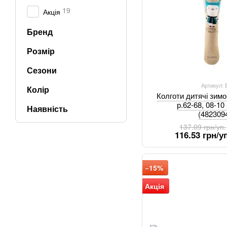
19
Акція
Бренд
Розмір
Сезони
Артикул:
Колір
Колготи дитячі зим
р.62-68, 08-10
Наявність
(482309
137.09 грн/уп.
116.53 грн/уп
−15%
Акція