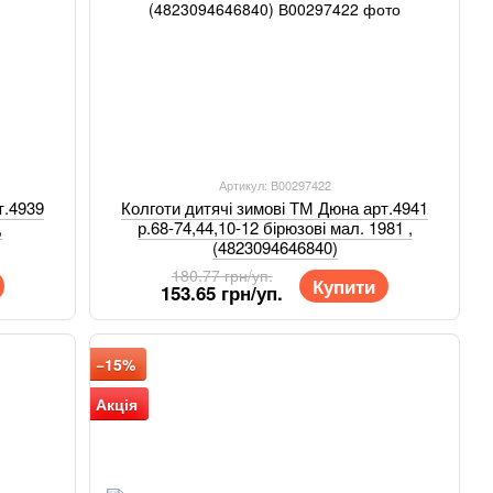
Артикул: В00297422
т.4939
Колготи дитячі зимові ТМ Дюна арт.4941
,
р.68-74,44,10-12 бірюзові мал. 1981 ,
(4823094646840)
180.77 грн/уп.
Купити
153.65 грн/уп.
−15%
Акція