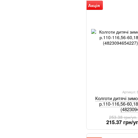
Акція
Артикул:
Колготи дитячі зим
р.110-116,56-60,18
(482309
253.38 грн/уп.
215.37 грн/уп