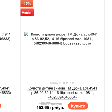
−15%
Акція
Артикул: В00297228
т.4941
Колготи дитячі зимові ТМ Дюна арт.4941
646833)
р.86-92,52,14-16 бірюзові мал. 1981 ,
(4823094646864)
180.77 грн/уп.
Купити
153.65 грн/уп.