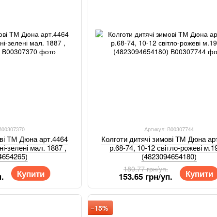
 В00307370
Артикул: В00307744
ові ТМ Дюна арт.4464
Колготи дитячі зимові ТМ Дюна ар
ні-зелені мал. 1887 ,
р.68-74, 10-12 світло-рожеві м.1
4654265)
(4823094654180)
180.77 грн/уп.
Купити
Купити
.
153.65 грн/уп.
−15%