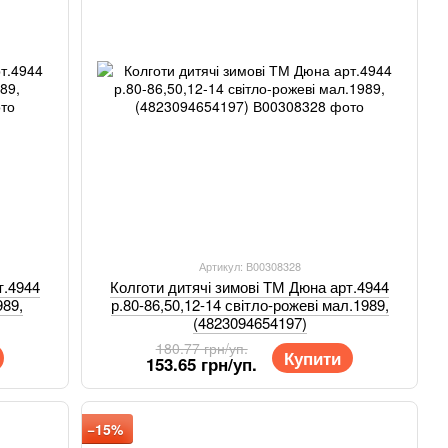
Артикул: В00308328
т.4944
Колготи дитячі зимові ТМ Дюна арт.4944
989,
р.80-86,50,12-14 світло-рожеві мал.1989,
(4823094654197)
180.77 грн/уп.
Купити
153.65 грн/уп.
−15%