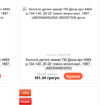
Артикул: В00307336
т.4464
Колготи дитячі зимові ТМ Дюна арт.4464
 1887 ,
р.134-140, 20-22 темно-зелені мал. 1887 ,
(4823094654302)
189.81 грн/уп.
Купити
161.34 грн/уп.
−15%
Акція