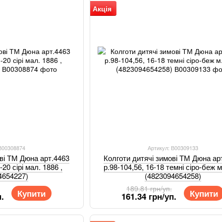
Акція
 В00308874
Артикул: В00309133
ові ТМ Дюна арт.4463
Колготи дитячі зимові ТМ Дюна ар
-20 сірі мал. 1886 ,
р.98-104,56, 16-18 темні сіро-беж м
4654227)
(4823094654258)
189.81 грн/уп.
Купити
Купити
.
161.34 грн/уп.