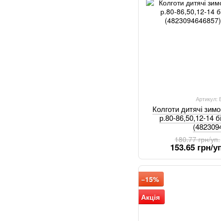
Артикул:
Колготи дитячі зим
р.80-86,50,12-14 б
(482309
180.77 грн/уп.
153.65 грн/уп
−15%
Акція