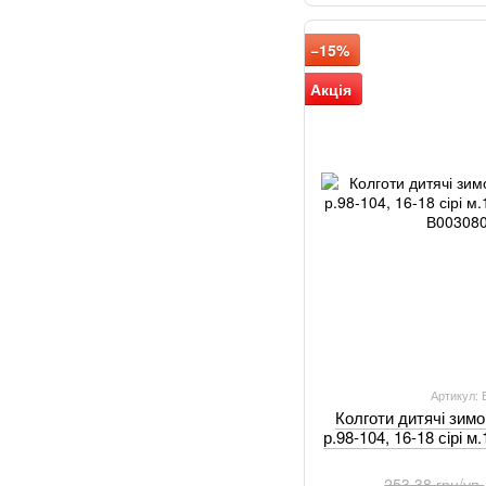
−15%
Акція
Артикул:
Колготи дитячі зим
р.98-104, 16-18 сірі 
253.38 грн/уп.