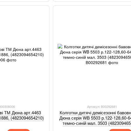
 В00308006
Артикул: В00292681
ові ТМ Дюна арт.4463
Колготки дитячі демісезонні бавов
м.1886, (4823094654210)
Дюна серія WB 5503 р.122-128,60-6
темно-синій мал. 3503 (482309465