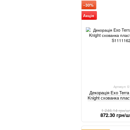
−30%
Акція
Артикул: 
Декорація Exo Terra
Knight схованка пла
1 246.14 грн/ш
872.30 грн/ш