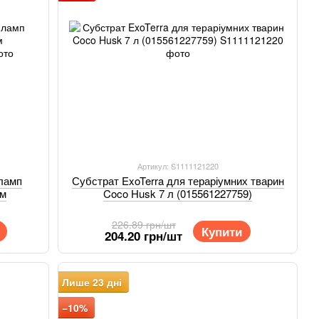
Артикул: S1111121220
 ламп
Субстрат ExoTerra для тераріумних тварин
см
Coco Husk 7 л (015561227759)
226.89 грн/шт
Купити
204.20 грн/шт
Лише 23 дні
−10%