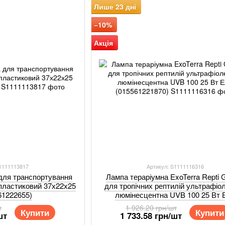
Лише 23 дні
−10%
Акція
S1111113817
Артикул: S1111116316
 для транспортування
Лампа тераріумна ExoTerra Repti G
 пластиковий 37х22х25
для тропічних рептилій ультрафіо
61222655)
люмінесцентна UVB 100 25 Вт 
(015561221870)
т
1 926.20 грн/шт
Купити
Купити
шт
1 733.58 грн/шт