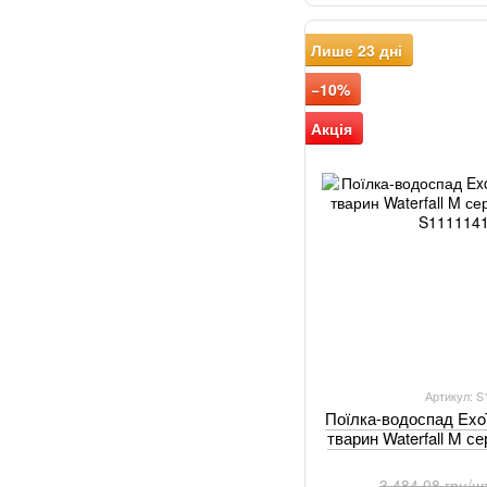
Лише 23 дні
−10%
Акція
Артикул: 
Поїлка-водоспад Exo
тварин Waterfall M с
3 484.08 грн/ш