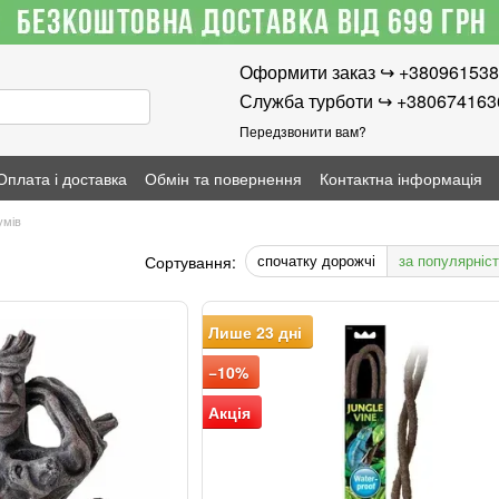
Оформити заказ ↪︎ +38096153
Служба турботи ↪︎ +38067416
Передзвонити вам?
Оплата і доставка
Обмін та повернення
Контактна інформація
умів
спочатку дорожчі
за популярніс
Сортування:
Лише 23 дні
−10%
Акція