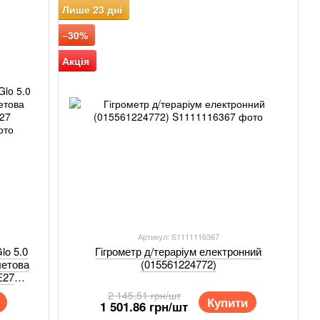
Лише 23 дні
−30%
Акція
Артикул: S1111116367
lo 5.0
Гігрометр д/тераріум електронний
летова
(015561224772)
Е27
2 145.51 грн/шт
Купити
1 501.86 грн/шт