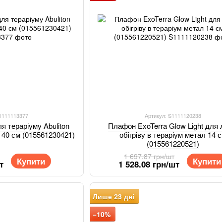
S1111113377
Артикул: S1111120238
я тераріуму Abuliton
Плафон ExoTerra Glow Light для
ь 40 см (015561230421)
обігріву в тераріум метал 14 
(015561220521)
1 697.87 грн/шт
Купити
Купити
т
1 528.08 грн/шт
Лише 23 дні
−10%