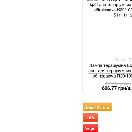
Артикул: 
Лампа тераріумна Exo
spot для тераріумни
обігріваюча R20/10
674.19 грн/шт
606.77 грн/ш
Лише 23 дні
−10%
Акція