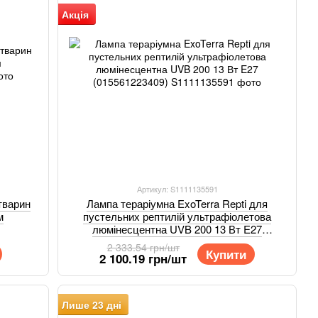
Акція
Артикул: S1111135591
тварин
Лампа тераріумна ExoTerra Repti для
м
пустельних рептилій ультрафіолетова
люмінесцентна UVB 200 13 Вт E27
(015561223409)
2 333.54 грн/шт
Купити
2 100.19 грн/шт
Лише 23 дні