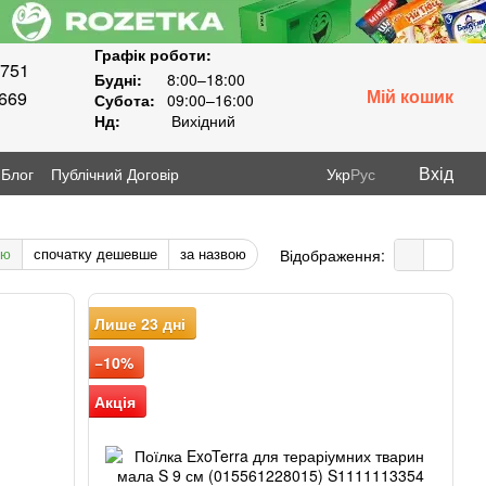
Графік роботи:
8751
Будні:
8:00–18:00
Мій кошик
3669
Субота:
09:00–16:00
Нд:
Вихідний
Вхід
Блог
Публічний Договір
Укр
Рус
тю
спочатку дешевше
за назвою
Відображення:
Лише 23 дні
−10%
Акція