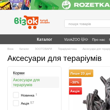
Перейти до основного контенту
Каталог
VizokZOO 🐱🐶
Про нас
Відгуки про магазин
Візок
Каталог
ЗООТОВАРИ
Тераріумістика
Аксесуари для терарі
Аксесуари для тераріумів
Корми
Лише 23 дні
Аксесуари для
−30%
тераріумів
Акція
1
Новинка
57
Акція