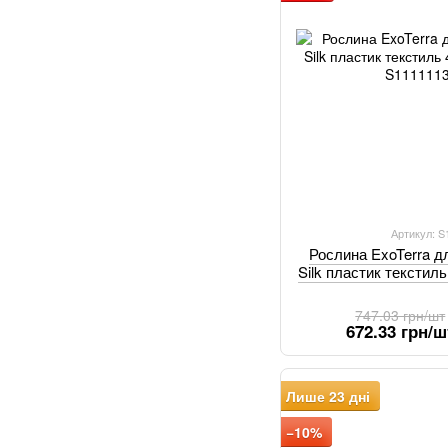
Артикул: 
Рослина ExoTerra дл
Silk пластик текстил
747.03 грн/шт
672.33 грн/ш
Лише 23 дні
−10%