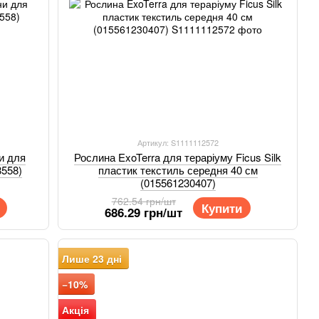
Артикул: S1111112572
и для
Рослина ExoTerra для тераріуму Ficus Silk
8558)
пластик текстиль середня 40 см
(015561230407)
762.54 грн/шт
Купити
686.29 грн/шт
Лише 23 дні
−10%
Акція