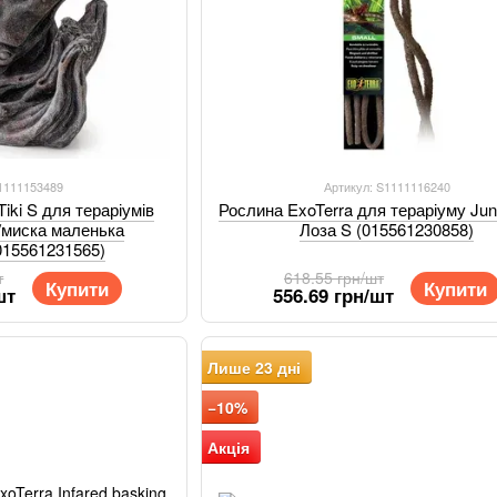
S1111153489
Артикул: S1111116240
Tiki S для тераріумів
Рослина ExoTerra для тераріуму Jun
/миска маленька
Лоза S (015561230858)
015561231565)
т
618.55 грн/шт
Купити
Купити
шт
556.69 грн/шт
Лише 23 дні
−10%
Акція