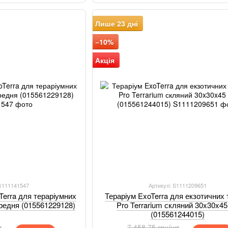
Лише 23 дні
−10%
Акція
S1111141547
Артикул: S1111209651
Terra для тераріумних
Тераріум ExoTerra для екзотичних 
ередня (015561229128)
Pro Terrarium скляний 30x30x45
(015561244015)
т
7 458.75 грн/шт