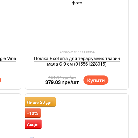
Артикул: S1111113354
gle Vine
Поїлка ExoTerra для тераріумних тварин
мала S 9 см (015561228015)
421.14 грн/шт
Купити
379.03 грн/шт
Лише 23 дні
−10%
Акція