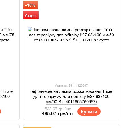
−10%
Акція
Артикул: S1111126087
Trixie
Інфрачервона лампа розжарювання Trixie
3х100
для тераріуму для обігріву E27 63х100
мм/50 Вт (4011905760957)
538.97 грн/шт
Купити
485.07 грн/шт