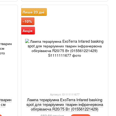
Лише 23 дні
−10%
Акція
Артикул: S1111111677
тварин
Лампа тераріумна ExoTerra Infared basking
 см
spot для тераріумних тварин інфрачервона
обігріваюча R20/75 Вт (015561221429)
683.56 грн/шт