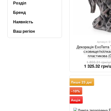
Розділ
Бренд
Наявність
Ваш регіон
Артикул: 
Декорація ExoTerra 
сховище/поїлка
пластикова (
1 893.31 грн/ш
1 325.32 грн/
Лише 23 дні
−10%
Акція