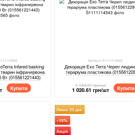
S1111112565
Артикул: S1111114543
Terra Infared basking
Декорація Exo Terra Череп людин
х тварин інфрачервона
тераріума пластикова (01556122
0 Вт (015561221443)
1 134.01 грн/шт
Купити
Купити
т
1 020.61 грн/шт
Лише 23 дні
−10%
Акція