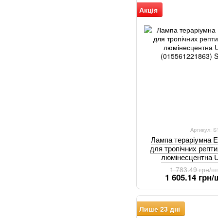
Акція
Артикул: 
Лампа тераріумна Ex
для тропічних репт
люмінесцентна 
(01556
1 783.49 грн/ш
1 605.14 грн/
Лише 23 дні