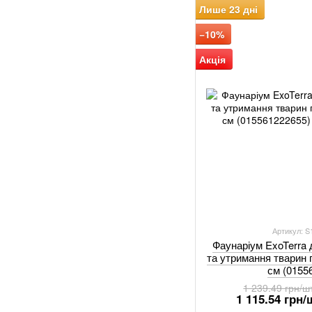
Лише 23 дні
−10%
Акція
Артикул: 
Фаунаріум ExoTerra
та утримання тварин
см (0155
1 239.49 грн/ш
1 115.54 грн/