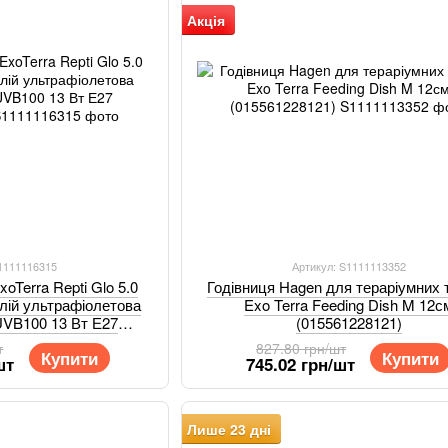
Акція
S1111116315
Артикул: S1111113352
oTerra Repti Glo 5.0
Годівниця Hagen для тераріумних 
илій ультрафіолетова
Exo Terra Feeding Dish M 12с
UVB100 13 Вт Е27
(015561228121)
1221863)
т
827.80 грн/шт
Купити
Купити
шт
745.02 грн/шт
Лише 23 дні