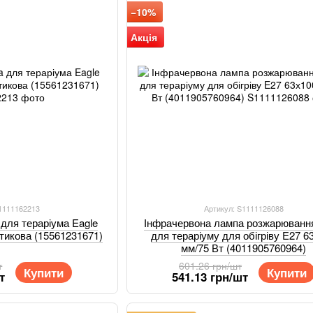
−10%
Акція
S1111162213
Артикул: S1111126088
 для тераріума Eagle
Інфрачервона лампа розжарювання 
стикова (15561231671)
для тераріуму для обігріву E27 6
мм/75 Вт (4011905760964)
т
601.26 грн/шт
Купити
Купити
т
541.13 грн/шт