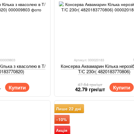
 000009803
Артикул: 000020183
iлька з квасолею в Т/
Консерва Аквамарин Кiлька нерозі
20183770820)
Т/С 230г( 4820183770806)
47.54 грн/шт
Купити
Купити
т
42.79 грн/шт
Лише 22 дні
−10%
Акція