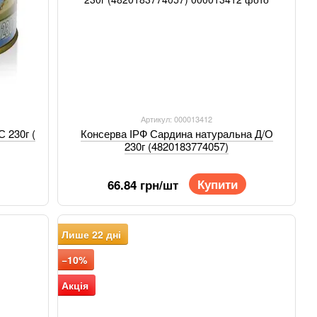
Артикул: 000013412
С 230г (
Консерва ІРФ Сардина натуральна Д/О
230г (4820183774057)
Купити
66.84 грн/шт
Лише 22 дні
−10%
Акція