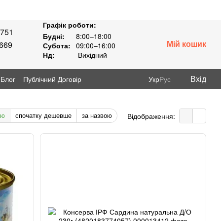
Графік роботи:
8751
Будні:
8:00–18:00
Мій кошик
3669
Субота:
09:00–16:00
Нд:
Вихідний
Вхід
Блог
Публічний Договір
Укр
Рус
тю
спочатку дешевше
за назвою
Відображення: