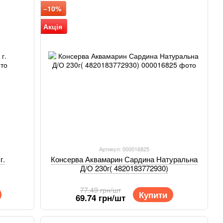
−10%
Акція
Артикул: 000016825
г.
Консерва Аквамарин Сардина Натуральна
Д/О 230г( 4820183772930)
77.49 грн/шт
Купити
69.74 грн/шт