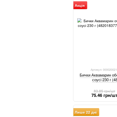
Акція
Артикул: 000020021
Бички Аквамарин об
соусі 230 г (
83.85 грн/шт
75.46 грн/ш
Лише 22 дні