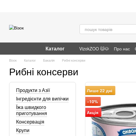
Перейти до основного контенту
Каталог
VizokZOO 🐱🐶
Про нас
Відгуки про магазин
Візок
Каталог
Бакалія
Рибні консерви
Рибні консерви
Продукти з Азії
Лише 22 дні
Інгредієнти для випічки
−10%
Їжа швидкого
Акція
приготування
Консервація
Крупи