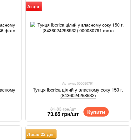
Акція
Артикул: 000080791
ласному
Тунця Iberica цілий у власному соку 150 г.
(8436024298932)
81.83 грн/шт
Купити
73.65 грн/шт
Лише 22 дні