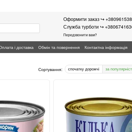
Оформити заказ ↪︎ +38096153
Служба турботи ↪︎ +38067416
Передзвонити вам?
Оплата і доставка
Обмін та повернення
Контактна інформація
спочатку дорожчі
за популярніс
Сортування: