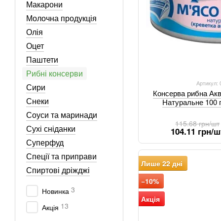
Макарони
Молочна продукція
Олія
Оцет
Паштети
Рибні консерви
Артикул:
Сири
Консерва рибна Ак
Снеки
Натуральне 100 
Соуси та маринади
115.68 грн/шт
Сухі сніданки
104.11 грн/ш
Суперфуд
Спеції та приправи
Лише 22 дні
Спиртові дріжджі
−10%
3
Новинка
Акція
13
Акція