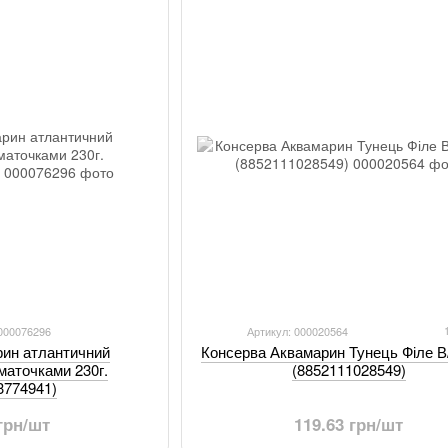
 000076296
Артикул: 000020564
рин атлантичний
Консерва Аквамарин Тунець Філе В
маточками 230г.
(8852111028549)
3774941)
 грн/шт
119.63 грн/шт