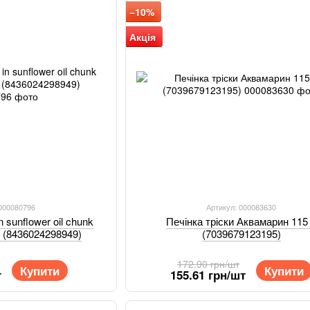
−10%
Акція
 000080796
Артикул: 000083630
n sunflower oil chunk
Печінка тріски Аквамарин 115 
г. (8436024298949)
(7039679123195)
172.90 грн/шт
Купити
Купити
т
155.61 грн/шт