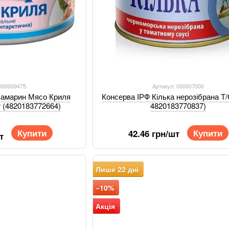
 000009475
Артикул: 000007000
вамарин Мясо Криля
Консерва ІРФ Кілька нерозібрана Т/
г (4820183772664)
4820183770837)
Купити
Купити
42.46 грн/шт
т
Лише 22 дні
−10%
Акція