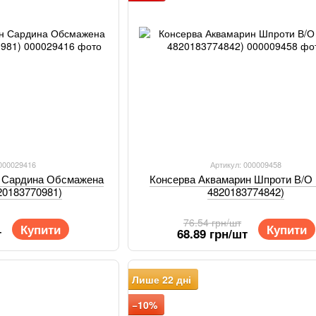
 000029416
Артикул: 000009458
н Сардина Обсмажена
Консерва Аквамарин Шпроти В/О 1
820183770981)
4820183774842)
76.54 грн/шт
Купити
Купити
т
68.89 грн/шт
Лише 22 дні
−10%