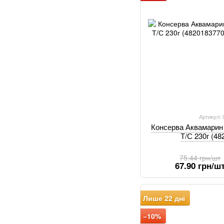
Артикул:
Консерва Аквамари
Т/С 230г (4
75.44 грн/шт
67.90 грн/ш
Лише 22 дні
−10%