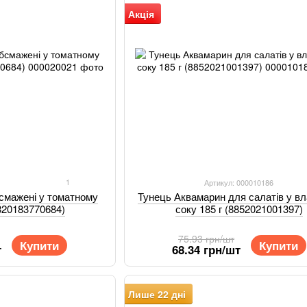
Акція
1
Артикул: 000010186
Тунець Аквамарин для салатів у в
смажені у томатному
соку 185 г (8852021001397)
4820183770684)
75.93 грн/шт
Купити
Купити
68.34 грн/шт
т
Лише 22 дні