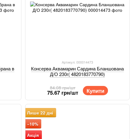
1
Артикул: 000014473
Консерва Аквамарин Сардина Бланшована
брана в
Д/О 230г( 4820183770790)
84.08 грн/шт
Купити
75.67 грн/шт
Лише 22 дні
−10%
Акція