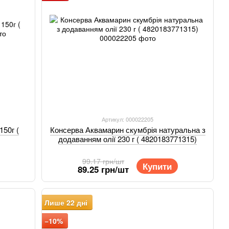
Артикул: 000022205
50г (
Консерва Аквамарин скумбрія натуральна з
додаванням олії 230 г ( 4820183771315)
99.17 грн/шт
Купити
89.25 грн/шт
Лише 22 дні
−10%