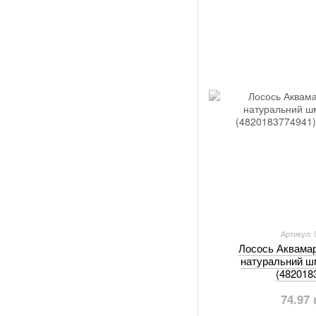
Артикул:
Лосось Аквама
натуральний ш
(482018
74.97