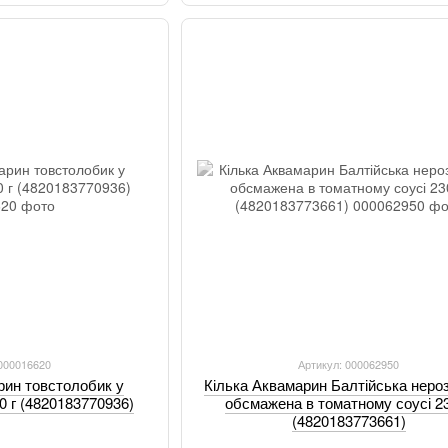
 000016620
Артикул: 000062950
рин товстолобик у
Кілька Аквамарин Балтійська неро
0 г (4820183770936)
обсмажена в томатному соусі 23
(4820183773661)