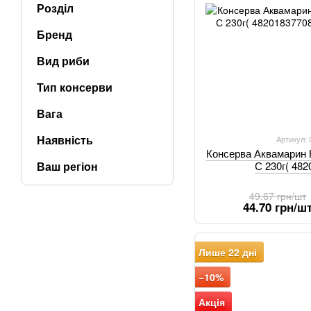
Розділ
Бренд
Вид риби
Тип консерви
Вага
Наявність
Артикул:
Консерва Аквамарин К
Ваш регіон
С 230г( 48
49.67 грн/шт
44.70 грн/ш
Лише 22 дні
−10%
Акція