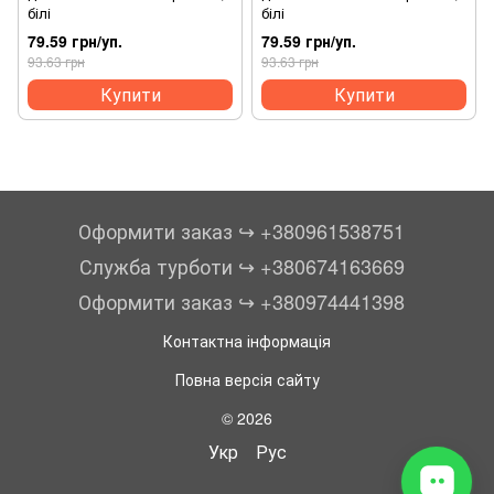
білі
білі
79.59 грн/уп.
79.59 грн/уп.
93.63 грн
93.63 грн
Купити
Купити
Оформити заказ ↪︎ +380961538751
Служба турботи ↪︎ +380674163669
Оформити заказ ↪︎ +380974441398
Контактна інформація
Повна версія сайту
© 2026
Укр
Рус