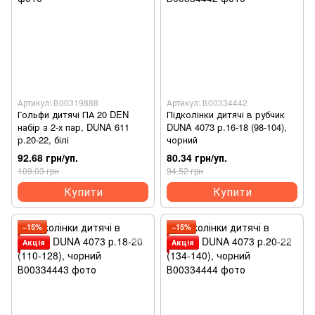
Артикул: В00319888
Артикул: В00334442
Гольфи дитячі ПА 20 DEN
Підколінки дитячі в рубчик
набір з 2-х пар, DUNA 611
DUNA 4073 р.16-18 (98-104),
р.20-22, білі
чорний
92.68 грн/уп.
80.34 грн/уп.
109.03 грн
94.52 грн
Купити
Купити
−15%
−15%
Акція
Акція