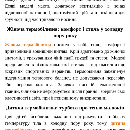
Деякі моделі мають додаткову вентиляцію в зонах
підвищеної активності, анатомічний крій та плоскі шви для
зручності під час тривалого носіння.
Жіноча термобілизна: комфорт і стиль у холодну
пору року
Жіноча термобілизна
поєднує у собі тепло, комфорт і
привабливий зовнішній вигляд. Крій адаптовано до жіночої
анатомії, з урахуванням лінії талії, грудей та стегон. Моделі
представлені в різних кольорах і стилях — від класичних до
яскравих спортивних варіантів. Термобілизна забезпечує
підтримання теплового балансу, не допускаючи перегріву
або переохолодження. Завдяки високій еластичності
тканин, білизна не деформується після прання і зберігає свої
властивості навіть при інтенсивному використанні.
Дитяча термобілизна: турбота про тепло малюків
Для дітей особливо важливо підтримувати стабільну
температуру тіла в холодну пору року, тому
дитяча
термобілизна
стає незамінним елементом зимового