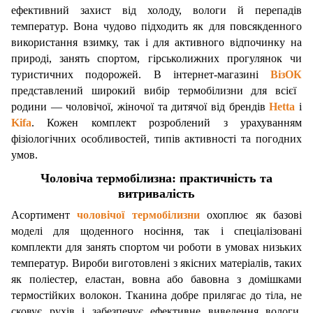
ефективний захист від холоду, вологи й перепадів
температур. Вона чудово підходить як для повсякденного
використання взимку, так і для активного відпочинку на
природі, занять спортом, гірськолижних прогулянок чи
туристичних подорожей. В інтернет-магазині
ВізОК
представлений широкий вибір термобілизни для всієї
родини — чоловічої, жіночої та дитячої від брендів
Hetta
і
Kifa
. Кожен комплект розроблений з урахуванням
фізіологічних особливостей, типів активності та погодних
умов.
Чоловіча термобілизна: практичність та
витривалість
Асортимент
чоловічої термобілизни
охоплює як базові
моделі для щоденного носіння, так і спеціалізовані
комплекти для занять спортом чи роботи в умовах низьких
температур. Вироби виготовлені з якісних матеріалів, таких
як поліестер, еластан, вовна або бавовна з домішками
термостійких волокон. Тканина добре прилягає до тіла, не
сковує рухів і забезпечує ефективне виведення вологи.