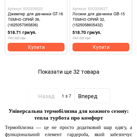
Артикул: В00309622
Артикул: В00309627
Джемпер для дівчинки GT-16
Лосини для дівчинки GB-15
ТЕМНО-СІРИЙ 36,
ТЕМНО-СІРИЙ 32,
(1625057065836)
(1525058605432)
518.71 грн/уп.
518.70 грн/уп.
741.02 грн
741.00 грн
Купити
Купити
Показати ще 32 товара
Назад
Вперед
1
з 7
Універсальна термобілизна для кожного сезону:
тепла турбота про комфорт
Термобілизна — це не просто додатковий шар одягу, а
функціональний елемент гардероба, який забезпечує