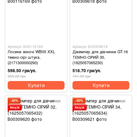
Артикул: В00116169
Артикул: В00309618
Лосини жіночі WB05 XXL
Джемпер для дівчинки GT-16
темно-сірі штука,
ТЕМНО-СІРИЙ 30,
(2171300000293)
(1625057065230)
598.50 грн/уп.
518.70 грн/уп.
855.00 грн
741.00 грн
Купити
Купити
−30%
−30%
Акція
Акція