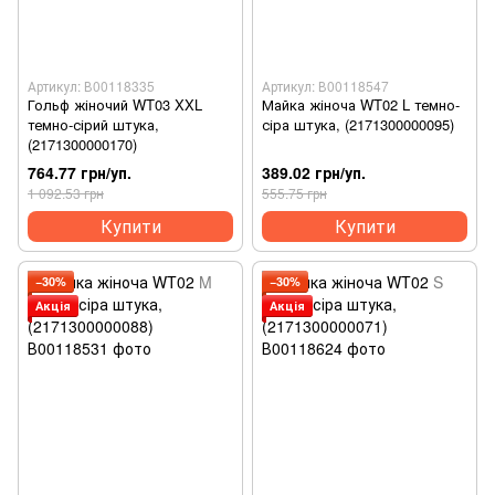
Артикул: В00118335
Артикул: В00118547
Гольф жіночий WT03 XXL
Майка жіноча WT02 L темно-
темно-сірий штука,
сіра штука, (2171300000095)
(2171300000170)
764.77 грн/уп.
389.02 грн/уп.
1 092.53 грн
555.75 грн
Купити
Купити
−30%
−30%
Акція
Акція