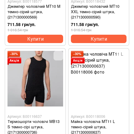
Артикул: В00118577
Артикул: В00118432
Джемпер чоловічий MT10 M
Джемпер чоловічий MT10
темно-сірий штука,
XXL темно-сірий штука,
(2171300000569)
(2171300000590)
711.58 грн/уп.
711.58 грн/уп.
1 016.54 грн
1 016.54 грн
Купити
Купити
−30%
−30%
Акція
Акція
Артикул: В00116637
Артикул: В00118006
Термошорти чоловічі MB13
Майка чоловіча MT11 L
S темно-сірі штука,
темно-сірий штука,
(2171300000736)
(2171300000637)