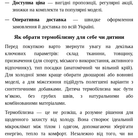
Доступна ціна
— вигідні пропозиції, регулярні акції,
знижки на комплекти та популярні моделі.
Оперативна доставка
— швидке оформлення
замовлення й доставка по всій Україні.
Як обрати термобілизну для себе чи дитини
Перед покупкою варто звернути увагу на декілька
ключових параметрів: склад тканини, товщину,
призначення (для спорту, міського використання, активного
відпочинку), тип посадки (анатомічний чи вільний крій).
Для холодної зими краще обирати двошарові або вовняні
моделі, а для міжсезоння підійдуть полегшені варіанти з
синтетичними добавками. Дитяча термобілизна має бути
м’якою, без грубих швів, з натуральними або
комбінованими матеріалами.
Термобілизна — це не розкіш, а розумне рішення для
щоденного захисту від холоду. Вона створює ідеальний
мікроклімат між тілом і одягом, допомагаючи зберігати
енергію, тепло та комфорт. Незалежно від того, чи ви