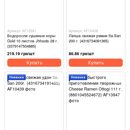
Артикул: AF12661
Артикул: AF10438
Водоросли сушеные норы
Лапша свежая ремни Ita-San
Gold 10 листов Jhfoods 28 г.
200 г. (4316734091365)
(3379147504885)
219.19 грн/шт
86.86 грн/шт
Купить
Купить
Новинка
Новинка