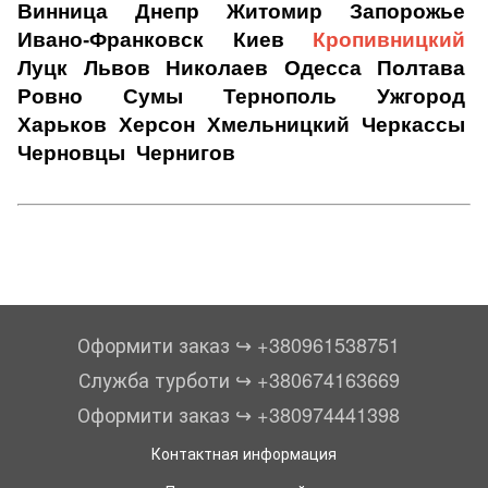
Винница
Днепр
Житомир
Запорожье
Ивано-Франковск
Киев
Кропивницкий
Луцк
Львов
Николаев
Одесса
Полтава
Ровно
Сумы
Тернополь
Ужгород
Харьков
Херсон
Хмельницкий
Черкассы
Черновцы
Чернигов
Оформити заказ ↪︎ +380961538751
Служба турботи ↪︎ +380674163669
Оформити заказ ↪︎ +380974441398
Контактная информация