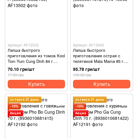
Артикул: AF13502
Артикул: AF13943
Лапша быстрого
Лапша быстрого
приготовления из томов Kool
приготовления острая с
Tom Yum Cung Dinh 84 г.
телятиной Mala Mama 85 г.
(8936010682146)
(8850987151279)
70.10 грн/шт
95.78 грн/шт
77.89 грн
100.82 грн
Купить
Купить
остался 21 день
остался 21 день
−10%
−10%
Акция
Акция