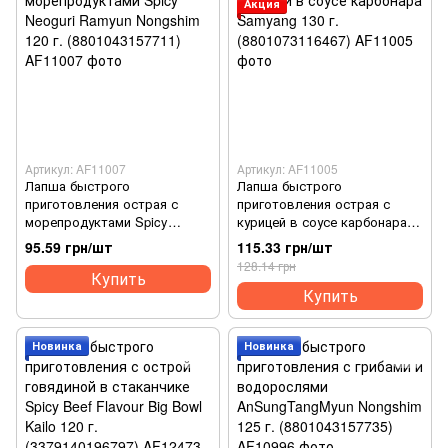
Акция
Артикул: AF11007
Артикул: AF11005
Лапша быстрого
Лапша быстрого
приготовления острая с
приготовления острая с
морепродуктами Spicy
курицей в соусе карбонара
Neoguri Ramyun Nongshim 120
Samyang 130 г.
95.59 грн/шт
115.33 грн/шт
г. (8801043157711)
(8801073116467)
128.14 грн
Купить
Купить
Новинка
Новинка