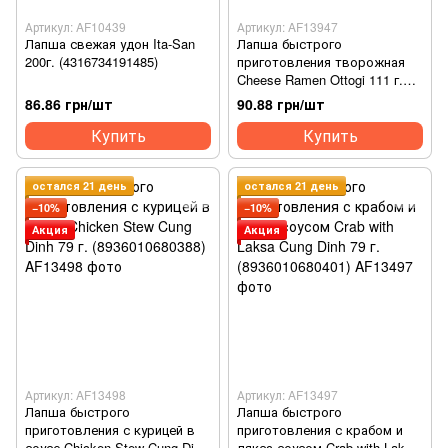
Артикул: AF10439
Артикул: AF13947
Лапша свежая удон Ita-San
Лапша быстрого
200г. (4316734191485)
приготовления творожная
Cheese Ramen Ottogi 111 г.
(8801045524672)
86.86 грн/шт
90.88 грн/шт
Купить
Купить
остался 21 день
остался 21 день
−10%
−10%
Акция
Акция
Артикул: AF13498
Артикул: AF13497
Лапша быстрого
Лапша быстрого
приготовления с курицей в
приготовления с крабом и
соусе Chicken Stew Cung Dinh
лякса-соусом Crab with Laksa