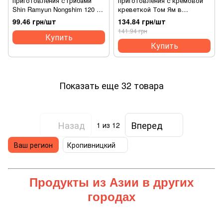
приготовления с грибами
приготовления с кремовой
Shin Ramyun Nongshim 120 г.
креветкой Том Ям в
(8801043150620)
стаканчике Mama 70 г.
99.46 грн/шт
134.84 грн/шт
(8850987146084)
141.94 грн
Купить
Купить
Показать еще 32 товара
Назад
Вперед
1
из 12
Ваш регион
Кропивницкий
Продукты из Азии
в других
городах