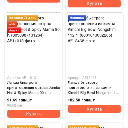
Купить
остался 21 день
Новинка
−5%
Акция
Артикул: AF11013
Артикул: AF12468
Лапша быстрого
Лапша быстрого
приготовления острая Jumbo
приготовления из кимчи
Hot & Spicy Mama 90 г.
Kimchi Big Bowl Nongshim 112
(8850987131264)
г. (8801043032285)
91.69 грн/шт
182.50 грн/шт
96.52 грн
Купить
Купить
остался 21 день
остался 21 день