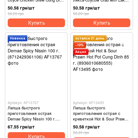
79 г. (8936010680388)
Cung Dinh 79 г.
50.58 грн/шт
50.58 грн/шт
(8936010680401)
56.20 грн
56.20 грн
Купить
Купить
Новинка
остался 21 день
−10%
Акция
Артикул: AF13767
Артикул: AF13495
Лапша быстрого
Лапша быстрого
приготовления острая
приготовления острая с
Demae Spicy Nissin 100 г.
креветкой Hot & Sour Prawn
(8712429361106)
Hot Pot Cung Dinh 85 г.
67.55 грн/шт
50.58 грн/шт
(8936010680555)
56.20 грн
Купить