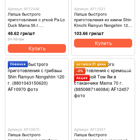
Артикул: AF12448
Артикул: AF11021
Лапша быстрого
Лапша быстрого
приготовления с уткой Pa-Lo
приготовления из кимчи Shin
Duck Mama 55 г.
Kimchi Ramyun Nongshim 120
(8850987123641)
г. (8801043157742)
48.62 грн/шт
103.66 грн/шт
51.18 грн
Купить
Купить
Новинка
остался 21 день
−5%
Акция
Артикул: AF10970
Артикул: AF12457
Лапша быстрого
Лапша быстрого