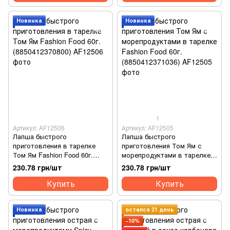
Новинка
Новинка
1
Артикул: AF12506
Артикул: AF12505
Лапша быстрого
Лапша быстрого
приготовления в тарелке
приготовления Том Ям с
Том Ям Fashion Food 60г.
морепродуктами в тарелке
(8850412370800)
Fashion Food 60г.
230.78 грн/шт
230.78 грн/шт
(8850412371036)
Купить
Купить
Новинка
остался 21 день
−10%