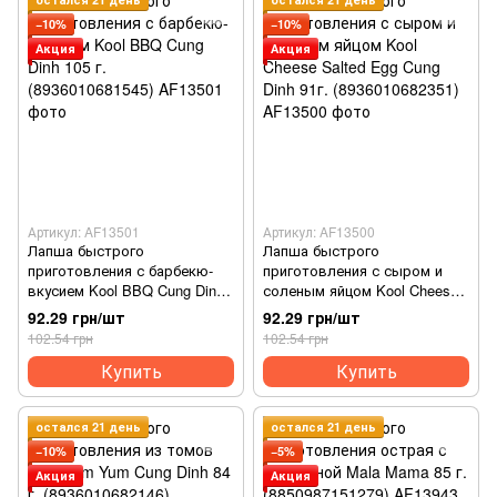
−10%
−10%
Акция
Акция
Артикул: AF13501
Артикул: AF13500
Лапша быстрого
Лапша быстрого
приготовления с барбекю-
приготовления с сыром и
вкусием Kool BBQ Cung Dinh
соленым яйцом Kool Cheese
105 г. (8936010681545)
Salted Egg Cung Dinh 91г.
92.29 грн/шт
92.29 грн/шт
(8936010682351)
102.54 грн
102.54 грн
Купить
Купить
остался 21 день
остался 21 день
−10%
−5%
Акция
Акция