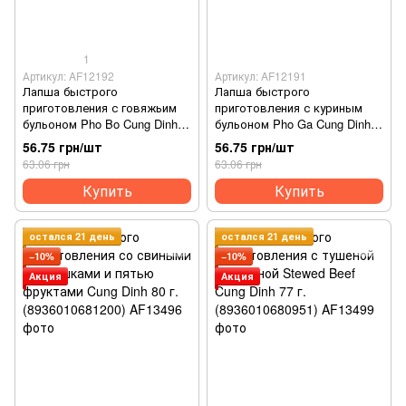
1
Артикул: AF12192
Артикул: AF12191
Лапша быстрого
Лапша быстрого
приготовления с говяжьим
приготовления с куриным
бульоном Pho Bo Cung Dinh
бульоном Pho Ga Cung Dinh
70 г. (8936010681415)
70 г. (8936010681422)
56.75 грн/шт
56.75 грн/шт
63.06 грн
63.06 грн
Купить
Купить
остался 21 день
остался 21 день
−10%
−10%
Акция
Акция