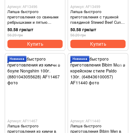
Артикул: AF13496
Артикул: AF13499
Лапша быстрого
Лапша быстрого
приготовления со свиными
приготовления с тушеной
ребрышками и пятью
говядиной Stewed Beef Cung
фруктами Cung Dinh 80 г.
Dinh 77 г. (8936010680951)
50.58 грн/шт
50.58 грн/шт
(8936010681200)
56.20 грн
56.20 грн
Купить
Купить
Новинка
Новинка
Артикул: AF11467
Артикул: AF11440
Лапша быстрого
Лапша быстрого
приготовления из кимчи в
приготовления Bibim Men в