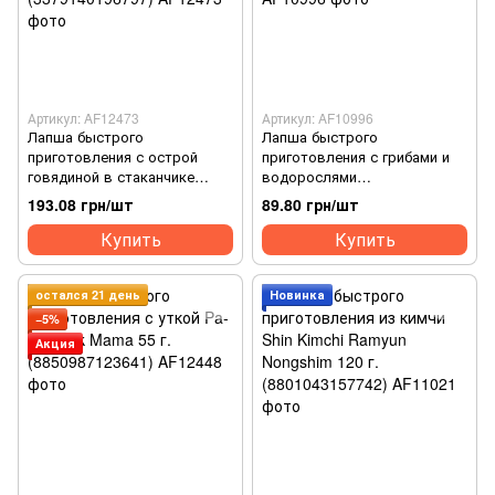
Артикул: AF12473
Артикул: AF10996
Лапша быстрого
Лапша быстрого
приготовления с острой
приготовления с грибами и
говядиной в стаканчике
водорослями
Spicy Beef Flavour Big Bowl
AnSungTangMyun Nongshim
193.08 грн/шт
89.80 грн/шт
Kailo 120 г. (3379140196797)
125 г. (8801043157735)
Купить
Купить
остался 21 день
Новинка
−5%
Акция