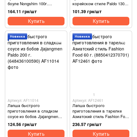
боуле Nongshim 100г.
корейском стиле Paldo 130г.
(8801043055628)
(648436100057)
164.11 грн/шт
101.39 грн/шт
Купить
Купить
Новинка
Новинка
1
Артикул: AF11014
Артикул: AF12461
Лапша быстрого
Лапша быстрого
приготовления в сладком
приготовления в тарелке
соусе из бобов Jjajangmen
Азиатский стиль Fashion Food
Paldo 200 г. (648436100590)
60 г. (8850412370701)
124.56 грн/шт
236.57 грн/шт
Купить
Купить