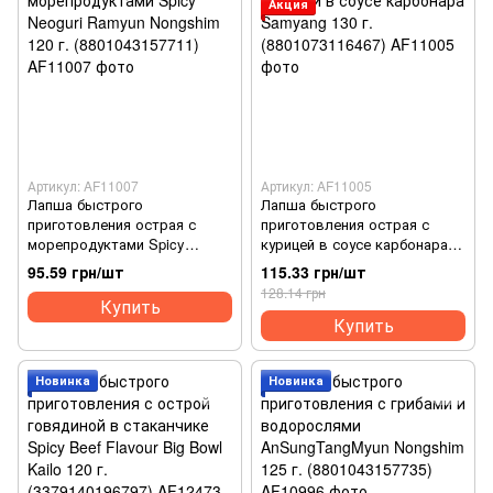
Акция
Артикул: AF11007
Артикул: AF11005
Лапша быстрого
Лапша быстрого
приготовления острая с
приготовления острая с
морепродуктами Spicy
курицей в соусе карбонара
Neoguri Ramyun Nongshim 120
Samyang 130 г.
95.59 грн/шт
115.33 грн/шт
г. (8801043157711)
(8801073116467)
128.14 грн
Купить
Купить
Новинка
Новинка