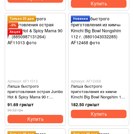
Купить
Только 23 дня
Новинка
−5%
Акция
Артикул: AF11013
Артикул: AF12468
Лапша быстрого
Лапша быстрого
приготовления острая Jumbo
приготовления из кимчи
Hot & Spicy Mama 90 г.
Kimchi Big Bowl Nongshim 112
(8850987131264)
г. (8801043032285)
91.69 грн/шт
182.50 грн/шт
96.52 грн
Купить
Купить
Только 23 дня
Только 23 дня