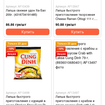
Артикул: AF10439
Артикул: AF13947
Лапша свежая удон Ita-San
Лапша быстрого
200г. (4316734191485)
приготовления творожная
Cheese Ramen Ottogi 111 г.
(8801045524672)
86.86 грн/шт
90.88 грн/шт
Купить
Купить
Только 23 дня
Только 23 дня
−10%
−10%
Акция
Акция
Артикул: AF13498
Артикул: AF13497
Лапша быстрого
Лапша быстрого
приготовления с курицей в
приготовления с крабом и
соусе Chicken Stew Cung Dinh
лякса-соусом Crab with Laksa