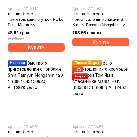
Артикул: AF12448
Артикул: AF11021
Лапша быстрого
Лапша быстрого
приготовления с уткой Pa-Lo
приготовления из кимчи Shin
Duck Mama 55 г.
Kimchi Ramyun Nongshim 120
(8850987123641)
г. (8801043157742)
48.62 грн/шт
103.66 грн/шт
51.18 грн
Купить
Купить
Новинка
Только 23 дня
−5%
Акция
Артикул: AF10970
Артикул: AF12457
Лапша быстрого
Лапша быстрого