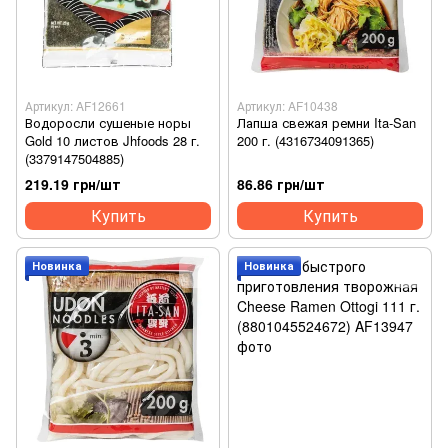
Артикул: AF12661
Артикул: AF10438
Водоросли сушеные норы
Лапша свежая ремни Ita-San
Gold 10 листов Jhfoods 28 г.
200 г. (4316734091365)
(3379147504885)
219.19 грн/шт
86.86 грн/шт
Купить
Купить
Новинка
Новинка