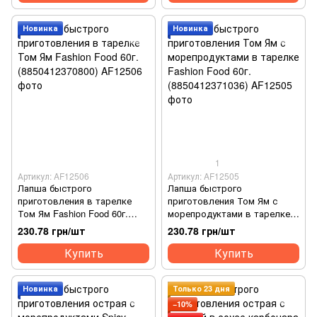
Новинка
Новинка
1
Артикул: AF12506
Артикул: AF12505
Лапша быстрого
Лапша быстрого
приготовления в тарелке
приготовления Том Ям с
Том Ям Fashion Food 60г.
морепродуктами в тарелке
(8850412370800)
Fashion Food 60г.
230.78 грн/шт
230.78 грн/шт
(8850412371036)
Купить
Купить
Новинка
Только 23 дня
−10%