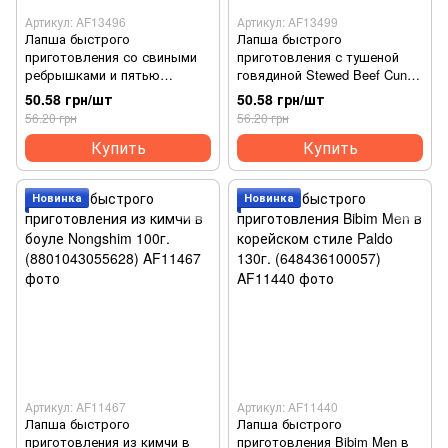
Артикул: AF13496
Артикул: AF13499
Лапша быстрого
Лапша быстрого
приготовления со свиными
приготовления с тушеной
ребрышками и пятью
говядиной Stewed Beef Cung
фруктами Cung Dinh 80 г.
Dinh 77 г. (8936010680951)
50.58 грн/шт
50.58 грн/шт
(8936010681200)
56.20 грн
56.20 грн
Купить
Купить
Новинка
Новинка
Артикул: AF11467
Артикул: AF11440
Лапша быстрого
Лапша быстрого
приготовления из кимчи в
приготовления Bibim Men в