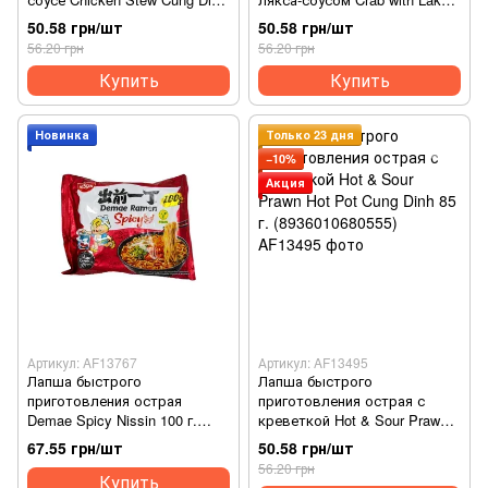
79 г. (8936010680388)
Cung Dinh 79 г.
50.58 грн/шт
50.58 грн/шт
(8936010680401)
56.20 грн
56.20 грн
Купить
Купить
Новинка
Только 23 дня
−10%
Акция
Артикул: AF13767
Артикул: AF13495
Лапша быстрого
Лапша быстрого
приготовления острая
приготовления острая с
Demae Spicy Nissin 100 г.
креветкой Hot & Sour Prawn
(8712429361106)
Hot Pot Cung Dinh 85 г.
67.55 грн/шт
50.58 грн/шт
(8936010680555)
56.20 грн
Купить