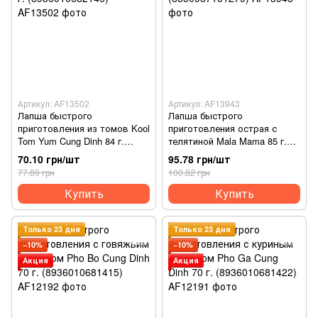
Артикул: AF13502
Артикул: AF13943
Лапша быстрого
Лапша быстрого
приготовления из томов Kool
приготовления острая с
Tom Yum Cung Dinh 84 г.
телятиной Mala Mama 85 г.
(8936010682146)
(8850987151279)
70.10 грн/шт
95.78 грн/шт
77.89 грн
100.82 грн
Купить
Купить
Только 23 дня
Только 23 дня
−10%
−10%
Акция
Акция