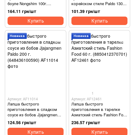
боуле Nongshim 100г.
корейском стиле Paldo 130г.
(8801043055628)
(648436100057)
164.11 грн/шт
101.39 грн/шт
Купить
Купить
Новинка
Новинка
1
Артикул: AF11014
Артикул: AF12461
Лапша быстрого
Лапша быстрого
приготовления в сладком
приготовления в тарелке
соусе из бобов Jjajangmen
Азиатский стиль Fashion Food
Paldo 200 г. (648436100590)
60 г. (8850412370701)
124.56 грн/шт
236.57 грн/шт
Купить
Купить