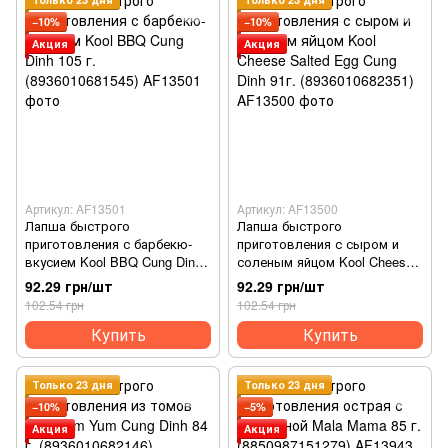
−10%
−10%
Акция
Акция
Артикул: AF13501
Артикул: AF13500
Лапша быстрого
Лапша быстрого
приготовления с барбекю-
приготовления с сыром и
вкусием Kool BBQ Cung Dinh
соленым яйцом Kool Cheese
105 г. (8936010681545)
Salted Egg Cung Dinh 91г.
92.29 грн/шт
92.29 грн/шт
(8936010682351)
102.54 грн
102.54 грн
Купить
Купить
Только 23 дня
Только 23 дня
−10%
−5%
Акция
Акция