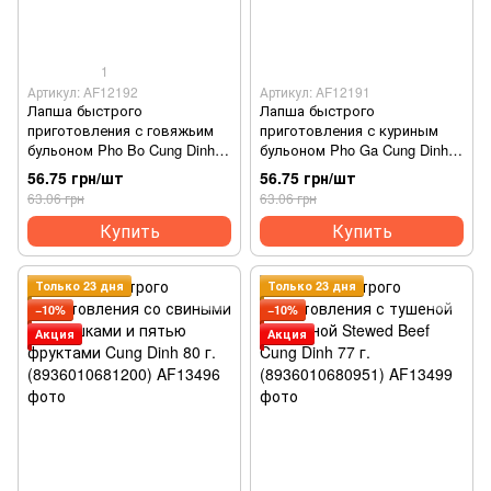
1
Артикул: AF12192
Артикул: AF12191
Лапша быстрого
Лапша быстрого
приготовления с говяжьим
приготовления с куриным
бульоном Pho Bo Cung Dinh
бульоном Pho Ga Cung Dinh
70 г. (8936010681415)
70 г. (8936010681422)
56.75 грн/шт
56.75 грн/шт
63.06 грн
63.06 грн
Купить
Купить
Только 23 дня
Только 23 дня
−10%
−10%
Акция
Акция