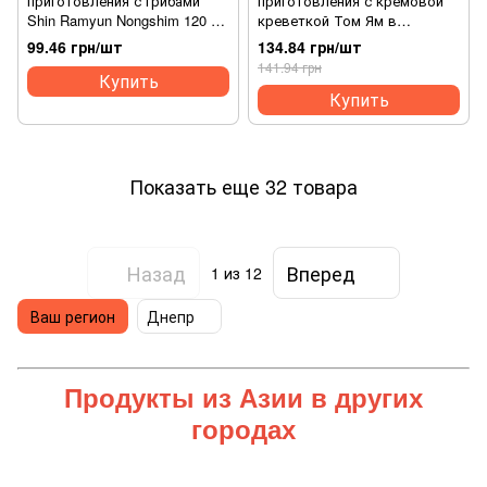
приготовления с грибами
приготовления с кремовой
Shin Ramyun Nongshim 120 г.
креветкой Том Ям в
(8801043150620)
стаканчике Mama 70 г.
99.46 грн/шт
134.84 грн/шт
(8850987146084)
141.94 грн
Купить
Купить
Показать еще 32 товара
Назад
Вперед
1
из 12
Ваш регион
Днепр
Продукты из Азии
в других
городах