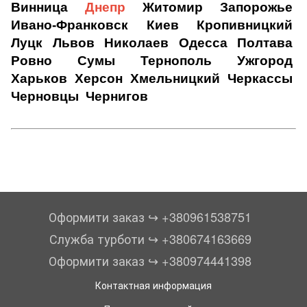
Винница
Днепр
Житомир
Запорожье
Ивано-Франковск
Киев
Кропивницкий
Луцк
Львов
Николаев
Одесса
Полтава
Ровно
Сумы
Тернополь
Ужгород
Харьков
Херсон
Хмельницкий
Черкассы
Черновцы
Чернигов
Оформити заказ ↪︎ +380961538751
Служба турботи ↪︎ +380674163669
Оформити заказ ↪︎ +380974441398
Контактная информация