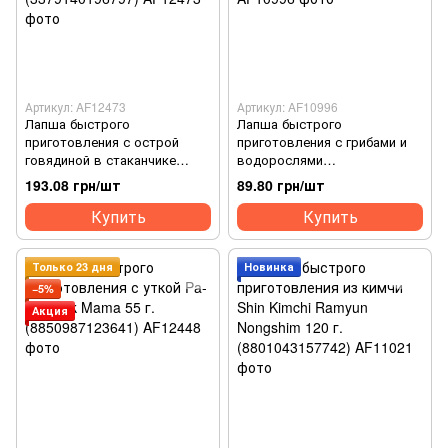
Артикул: AF12473
Артикул: AF10996
Лапша быстрого
Лапша быстрого
приготовления с острой
приготовления с грибами и
говядиной в стаканчике
водорослями
Spicy Beef Flavour Big Bowl
AnSungTangMyun Nongshim
193.08 грн/шт
89.80 грн/шт
Kailo 120 г. (3379140196797)
125 г. (8801043157735)
Купить
Купить
Только 23 дня
Новинка
−5%
Акция