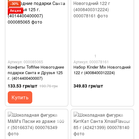
−30%
Акция
1
Артикул: 000085065
Артикул: 000078161
Конфеты Toffifee Новогодние
Набор Kinder Mix Новогодний
подарки Санта и Друзья 125
122 г (4008400312224)
г. (4014400400007)
133.53 грн/шт
349.83 грн/шт
190.76 грн
Купить