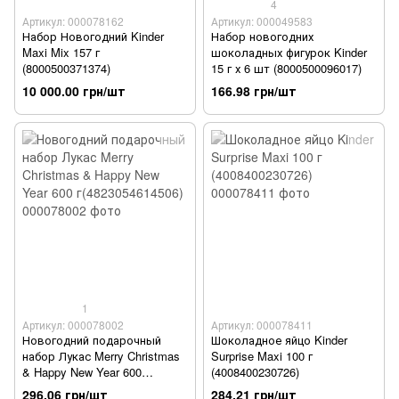
4
Артикул: 000078162
Артикул: 000049583
Набор Новогодний Kinder
Набор новогодних
Maxi Mix 157 г
шоколадных фигурок Kinder
(8000500371374)
15 г х 6 шт (8000500096017)
10 000.00 грн/шт
166.98 грн/шт
1
Артикул: 000078002
Артикул: 000078411
Новогодний подарочный
Шоколадное яйцо Kinder
набор Лукас Merry Christmas
Surprise Maxi 100 г
& Happy New Year 600
(4008400230726)
г(4823054614506)
296.06 грн/шт
284.21 грн/шт