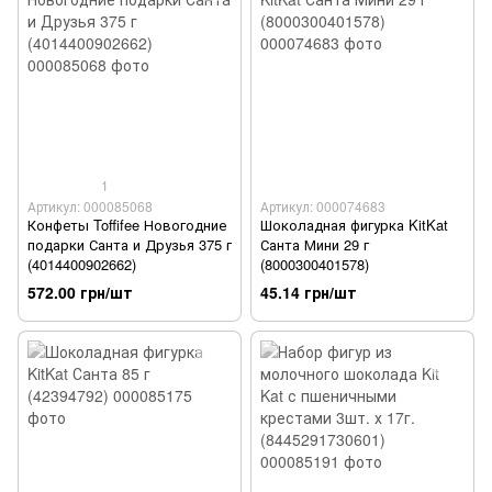
1
Артикул: 000085068
Артикул: 000074683
Конфеты Toffifee Новогодние
Шоколадная фигурка KitKat
подарки Санта и Друзья 375 г
Санта Мини 29 г
(4014400902662)
(8000300401578)
572.00 грн/шт
45.14 грн/шт