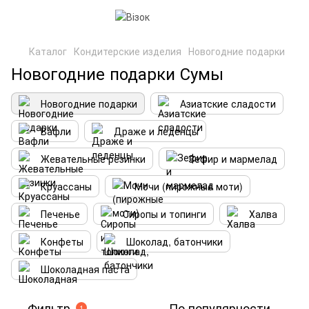
Каталог
Кондитерские изделия
Новогодние подарки
Новогодние подарки Сумы
Новогодние подарки
Азиатские сладости
Вафли
Драже и леденцы
Жевательные резинки
Зефир и мармелад
Круассаны
Мочи (пирожные моти)
Печенье
Сиропы и топинги
Халва
Конфеты
Шоколад, батончики
Шоколадная паста
Фильтр
По популярности
1