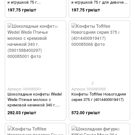
и игрушкой 75 г
и игрушкой 75 г для девочек
(4008400510125)
(4008400511221)
197.75 грн/шт
197.75 грн/шт
2
Артикул: 000085001
Артикул: 000085066
Шоколадные конфеты Wedel
Конфеты Toffifee Новогодняя
Wede Птичье молоко с
серия 375 г (4014400919417)
кремовой начинкой 340 г.
(5901588400297)
292.03 грн/шт
572.00 грн/шт