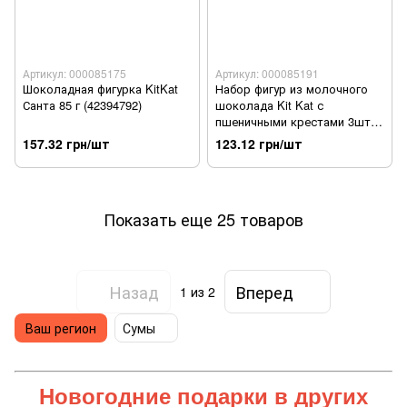
Артикул: 000085175
Артикул: 000085191
Шоколадная фигурка KitKat
Набор фигур из молочного
Санта 85 г (42394792)
шоколада Kit Kat с
пшеничными крестами 3шт. х
17г. (8445291730601)
157.32 грн/шт
123.12 грн/шт
Показать еще 25 товаров
Назад
Вперед
1
из 2
Ваш регион
Сумы
Новогодние подарки
в других