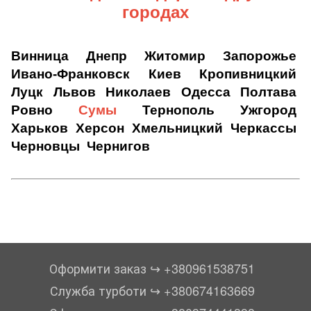
городах
Винница
Днепр
Житомир
Запорожье
Ивано-Франковск
Киев
Кропивницкий
Луцк
Львов
Николаев
Одесса
Полтава
Ровно
Сумы
Тернополь
Ужгород
Харьков
Херсон
Хмельницкий
Черкассы
Черновцы
Чернигов
Оформити заказ ↪︎ +380961538751
Служба турботи ↪︎ +380674163669