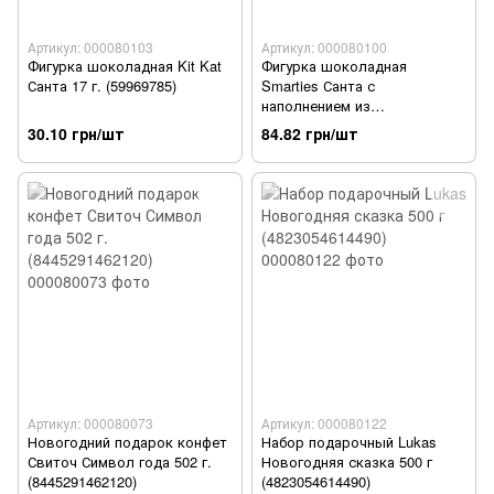
Артикул: 000080103
Артикул: 000080100
Фигурка шоколадная Kit Kat
Фигурка шоколадная
Санта 17 г. (59969785)
Smarties Санта с
наполнением из
шоколадного драже в
30.10 грн/шт
84.82 грн/шт
сахарной глазури 50 г
(59969778)
Артикул: 000080073
Артикул: 000080122
Новогодний подарок конфет
Набор подарочный Lukas
Свиточ Символ года 502 г.
Новогодняя сказка 500 г
(8445291462120)
(4823054614490)