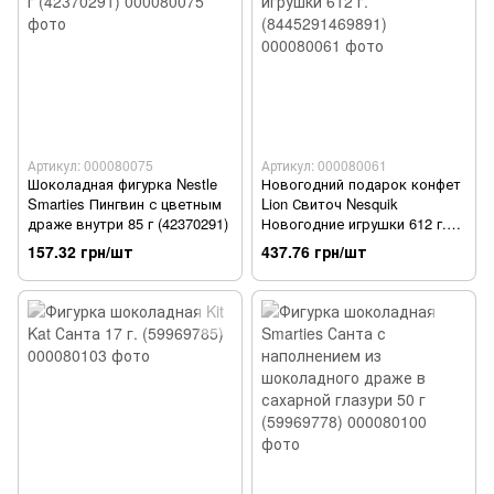
Артикул: 000080075
Артикул: 000080061
Шоколадная фигурка Nestle
Новогодний подарок конфет
Smarties Пингвин с цветным
Lion Свиточ Nesquik
драже внутри 85 г (42370291)
Новогодние игрушки 612 г.
(8445291469891)
157.32 грн/шт
437.76 грн/шт