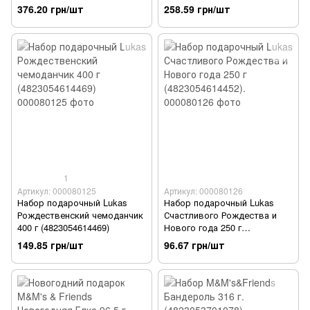
376.20 грн/шт
258.59 грн/шт
1
Артикул: 000080125
Артикул: 000080126
Набор подарочный Lukas
Набор подарочный Lukas
Рождественский чемоданчик
Счастливого Рождества и
400 г (4823054614469)
Нового года 250 г
(4823054614452).
149.85 грн/шт
96.67 грн/шт