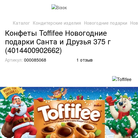
Каталог
Кондитерские изделия
Новогодние подарки
Нов
Конфеты Toffifee Новогодние
подарки Санта и Друзья 375 г
(4014400902662)
Артикул:
000085068
1 отзыв