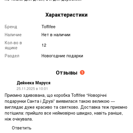
Характеристики
Бренд
Toffifee
Наличие
Нет в наличии
Кол-во в
12
ящике
Раздел
Новогодние подарки
Отзывы
1
Дейнека Маруся
25.11.2025 в 10:01
Приємно здивована, що коробка Toffifee “Новорічні
подарунки Санта і Друзі” виявилася такою великою —
виглядає дуже красиво та святково. Доставка теж приємно
потішила: прийшло все неймовірно швидко, навіть раніше,
ніж очікувала.
Ответить