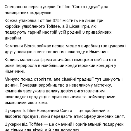
Спеціальна серія цукерки Toffifee "Санта і друзі" для
нововрічних подарунків.
Кожна упаковка Toffifee 375г містить не лише три
коробки улюбленого Toffifee, а й цікаві ігри, які
подарують гарний настрій усій родині! 3 привабливих
дизайни
Компанія Storck займає перше місце з виробництва цукерок і
другу позицію з виготовлення шоколаду в Німеччині.
Колись маленька фірма звичайної німецької сім'ї за сто
років переросла в найбільший кондитерський концерн у
Німеччині.
Минуло понад століття, але сімейні традиції тут шанують і
донині. Почавши виробництво в невеликому містечку,
компанія заслужила велику довіру виготовленням
шоколадної продукції з оригінальними та неймовірними
смаковими якостями.
Цукерки Toffifee Новорічний Санта — це зроблений із
любов'ю продукт, який передасть атмосферу зимових свят.
Цукерки від Toffifee — це смачний і оригінальний подарунок
не тільки для дітей, а й для дорослих.