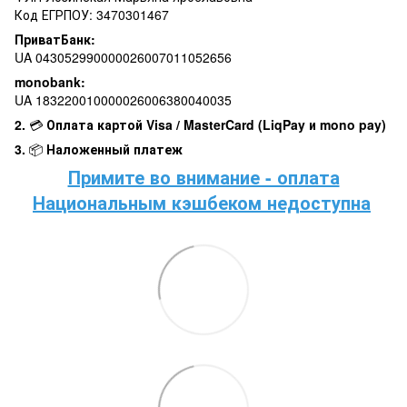
Код ЕГРПОУ: 3470301467
ПриватБанк:
UA 043052990000026007011052656
monobank:
UA 183220010000026006380040035
2.
💳
Оплата картой Visa / MasterCard (LiqPay и mono pay)
3.
📦
Наложенный платеж
Примите во внимание - оплата
Национальным кэшбеком недоступна