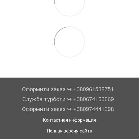
Оформити заказ ↪︎ +380961538751
Служба турботи ↪︎ +380674163669
Оформити заказ ↪︎ +380974441398
Контактная информация
Полная версия сайта