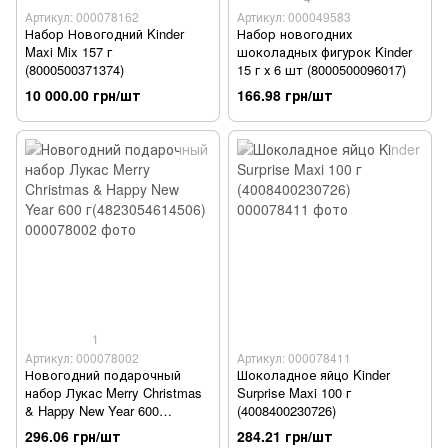
Артикул: 000078162
Артикул: 000049583
Набор Новогодний Kinder
Набор новогодних
Maxi Mix 157 г
шоколадных фигурок Kinder
(8000500371374)
15 г х 6 шт (8000500096017)
10 000.00 грн/шт
166.98 грн/шт
1
Артикул: 000078002
Артикул: 000078411
Новогодний подарочный
Шоколадное яйцо Kinder
набор Лукас Merry Christmas
Surprise Maxi 100 г
& Happy New Year 600
(4008400230726)
г(4823054614506)
296.06 грн/шт
284.21 грн/шт