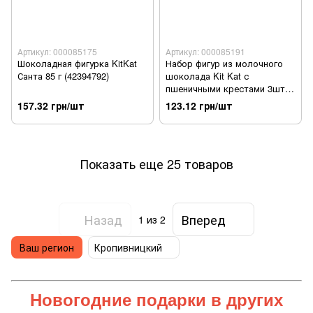
Артикул: 000085175
Артикул: 000085191
Шоколадная фигурка KitKat
Набор фигур из молочного
Санта 85 г (42394792)
шоколада Kit Kat с
пшеничными крестами 3шт. х
17г. (8445291730601)
157.32 грн/шт
123.12 грн/шт
Показать еще 25 товаров
Назад
Вперед
1
из 2
Ваш регион
Кропивницкий
Новогодние подарки
в других