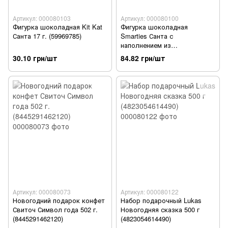
Артикул: 000080103
Артикул: 000080100
Фигурка шоколадная Kit Kat
Фигурка шоколадная
Санта 17 г. (59969785)
Smarties Санта с
наполнением из
шоколадного драже в
30.10 грн/шт
84.82 грн/шт
сахарной глазури 50 г
(59969778)
Артикул: 000080073
Артикул: 000080122
Новогодний подарок конфет
Набор подарочный Lukas
Свиточ Символ года 502 г.
Новогодняя сказка 500 г
(8445291462120)
(4823054614490)