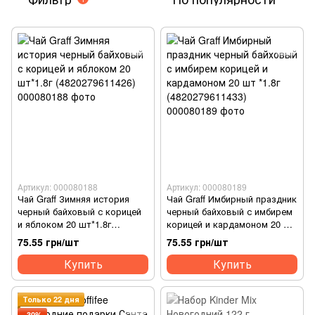
Артикул: 000080188
Артикул: 000080189
Чай Graff Зимняя история
Чай Graff Имбирный праздник
черный байховый с корицей
черный байховый с имбирем
и яблоком 20 шт*1.8г
корицей и кардамоном 20 шт
(4820279611426)
*1.8г (4820279611433)
75.55 грн/шт
75.55 грн/шт
Купить
Купить
Только 22 дня
−30%