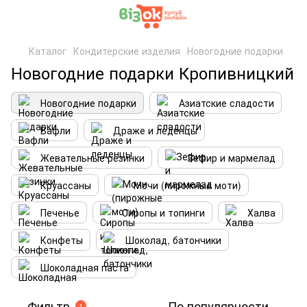
Каталог
Кондитерские изделия
Новогодние подарки
Новогодние подарки Кропивницкий
Новогодние подарки
Азиатские сладости
Вафли
Драже и леденцы
Жевательные резинки
Зефир и мармелад
Круассаны
Мочи (пирожные моти)
Печенье
Сиропы и топинги
Халва
Конфеты
Шоколад, батончики
Шоколадная паста
Фильтр
По популярности
1