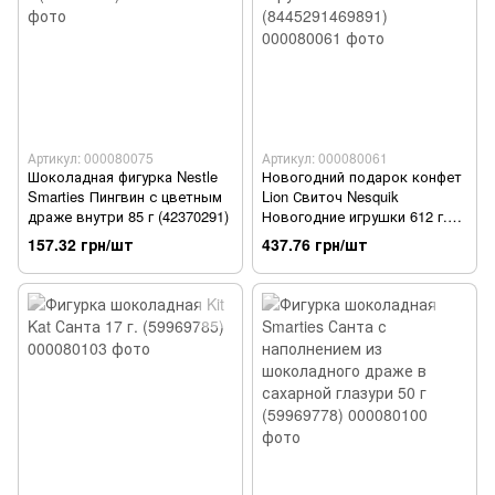
Артикул: 000080075
Артикул: 000080061
Шоколадная фигурка Nestle
Новогодний подарок конфет
Smarties Пингвин с цветным
Lion Свиточ Nesquik
драже внутри 85 г (42370291)
Новогодние игрушки 612 г.
(8445291469891)
157.32 грн/шт
437.76 грн/шт