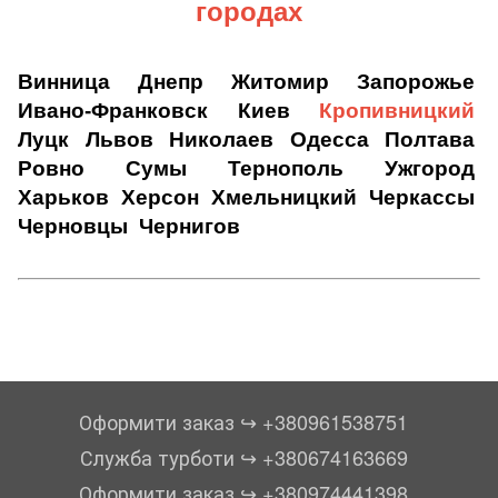
городах
Винница
Днепр
Житомир
Запорожье
Ивано-Франковск
Киев
Кропивницкий
Луцк
Львов
Николаев
Одесса
Полтава
Ровно
Сумы
Тернополь
Ужгород
Харьков
Херсон
Хмельницкий
Черкассы
Черновцы
Чернигов
Оформити заказ ↪︎ +380961538751
Служба турботи ↪︎ +380674163669
Оформити заказ ↪︎ +380974441398