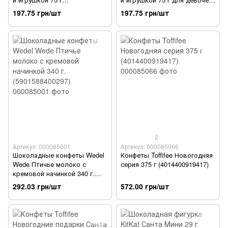
(4008400510125)
(4008400511221)
197.75 грн/шт
197.75 грн/шт
2
Артикул: 000085001
Артикул: 000085066
Шоколадные конфеты Wedel
Конфеты Toffifee Новогодняя
Wede Птичье молоко с
серия 375 г (4014400919417)
кремовой начинкой 340 г.
(5901588400297)
292.03 грн/шт
572.00 грн/шт