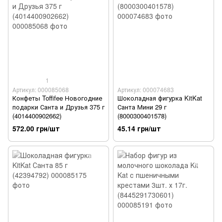
1
Артикул: 000085068
Артикул: 000074683
Конфеты Toffifee Новогодние
Шоколадная фигурка KitKat
подарки Санта и Друзья 375 г
Санта Мини 29 г
(4014400902662)
(8000300401578)
572.00 грн/шт
45.14 грн/шт