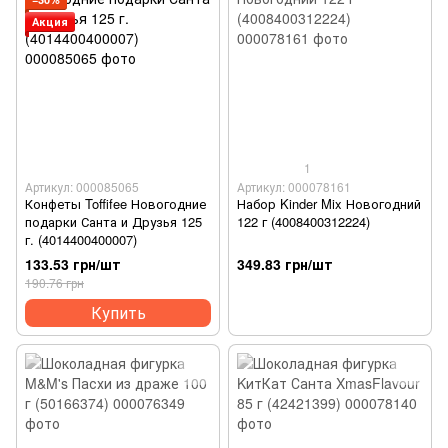
Акция
1
Артикул: 000085065
Артикул: 000078161
Конфеты Toffifee Новогодние
Набор Kinder Mix Новогодний
подарки Санта и Друзья 125
122 г (4008400312224)
г. (4014400400007)
133.53 грн/шт
349.83 грн/шт
190.76 грн
Купить