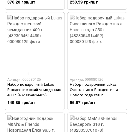
376.20 грн/шт
258.59 грн/шт
1
Артикул: 000080125
Артикул: 000080126
Набор подарочный Lukas
Набор подарочный Lukas
Рождественский чемоданчик
Счастливого Рождества и
400 г (4823054614469)
Нового года 250 г
(4823054614452).
149.85 грн/шт
96.67 грн/шт