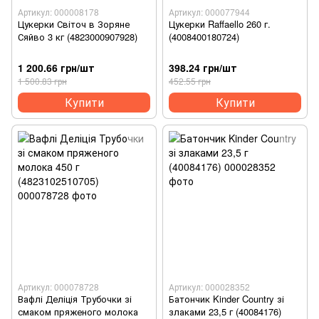
Артикул: 000008178
Артикул: 000077944
Цукерки Світоч в Зоряне
Цукерки Raffaello 260 г.
Сяйво 3 кг (4823000907928)
(4008400180724)
1 200.66 грн/шт
398.24 грн/шт
1 500.83 грн
452.55 грн
Купити
Купити
Артикул: 000078728
Артикул: 000028352
Вафлі Деліція Трубочки зі
Батончик Kinder Country зі
смаком пряженого молока
злаками 23,5 г (40084176)