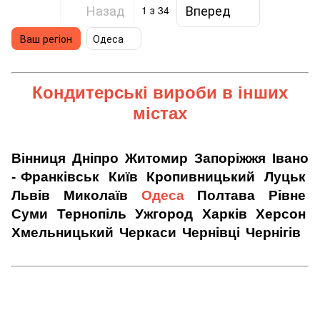
Назад
Вперед
1
з 34
Ваш регіон
Одеса
Кондитерські вироби
в інших
містах
Вінниця
Дніпро
Житомир
Запоріжжя
Івано
- Франківськ
Київ
Кропивницький
Луцьк
Львів
Миколаїв
Одеса
Полтава
Рівне
Суми
Тернопіль
Ужгород
Харків
Херсон
Хмельницький
Черкаси
Чернівці
Чернігів