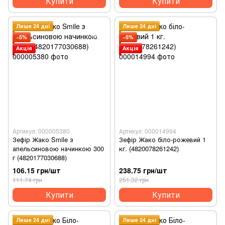
Купити
Купити
Лише 24 дні
Лише 24 дні
−5%
−5%
Акція
Акція
Артикул: 000005380
Артикул: 000014994
Зефір Жако Smile з
Зефір Жако біло-рожевий 1
апельсиновою начинкою 300
кг. (4820078261242)
г (4820177030688)
106.15 грн/шт
238.75 грн/шт
111.74 грн
251.32 грн
Купити
Купити
Лише 24 дні
Лише 24 дні