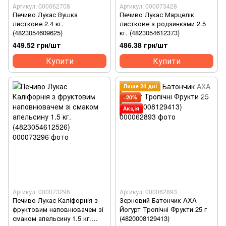
Артикул: 000062708
Артикул: 000073428
Печиво Лукас Вушка
Печиво Лукас Марцелік
листкове 2.4 кг.
листкове з родзинками 2.5
(4823054609625)
кг. (4823054612373)
449.52 грн/шт
486.38 грн/шт
Купити
Купити
Лише 24 дні
−20%
Акція
Артикул: 000073296
Артикул: 000062893
Печиво Лукас Каліфорнія з
Зерновий Батончик AXA
фруктовим наповнювачем зі
Йогурт Тропічні Фрукти 25 г
смаком апельсину 1.5 кг.
(4820008129413)