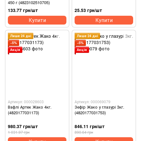
450 г (4823102510705)
133.77 грн/шт
25.53 грн/шт
Купити
Купити
Лише 24 дні
Лише 24 дні
−5%
−5%
Акція
Акція
Артикул: 000028603
Артикул: 000069079
Вафлі Артек Жако 4кг.
Зефір Жако у глазурі 3кг.
(4820177031173)
(4820177031753)
980.37 грн/шт
846.11 грн/шт
1 031.97 грн
890.64 грн