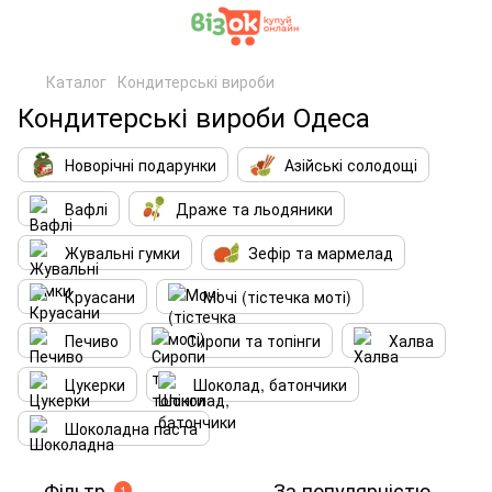
Каталог
Кондитерські вироби
Кондитерські вироби Одеса
Новорічні подарунки
Азійські солодощі
Вафлі
Драже та льодяники
Жувальні гумки
Зефір та мармелад
Круасани
Мочі (тістечка моті)
Печиво
Сиропи та топінги
Халва
Цукерки
Шоколад, батончики
Шоколадна паста
Фільтр
За популярністю
1