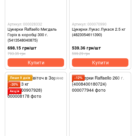
Артикул: 000028332
Артикул: 000070990
Цукерки Raffaello Мигдаль
Цукерки Лукас Лукася 2.5 кг
Горіх в коробці 300 г.
(4823054611390)
(5413548040875)
698.15 грн/шт
539.36 грн/шт
793.35 грн
599.29 грн
Купити
Купити
Лише 9 днів
−12%
−20%
Акція