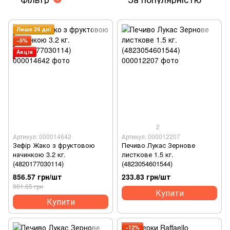
Лише 24 дні
−5%
Акція
2
Артикул: 000014642
Артикул: 000012207
Зефір Жако з фруктовою
Печиво Лукас Зернове
начинкою 3.2 кг.
листкове 1.5 кг.
(4820177030114)
(4823054601544)
856.57 грн/шт
233.83 грн/шт
901.65 грн
Купити
Купити
−12%