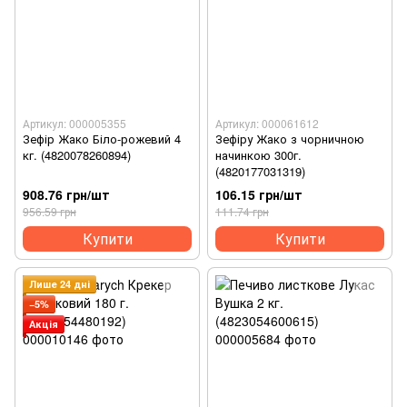
Артикул: 000005355
Артикул: 000061612
Зефір Жако Біло-рожевий 4
Зефіру Жако з чорничною
кг. (4820078260894)
начинкою 300г.
(4820177031319)
908.76 грн/шт
106.15 грн/шт
956.59 грн
111.74 грн
Купити
Купити
Лише 24 дні
−5%
Акція