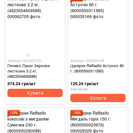
2
Артикул: 000062705
Артикул: 000035169
Печиво Лукас Зернове
Цукерки Raffaello Астуччіо 80
листкове 3.2 кг.
г. (8000500311585)
(4823054609588)
574.24 грн/шт
125.24 грн/шт
142.32 грн
Купити
Купити
−12%
−12%