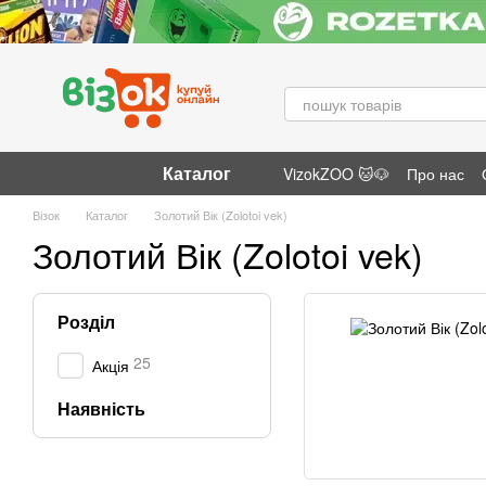
Перейти до основного контенту
Каталог
VizokZOO 🐱🐶
Про нас
Відгуки про магазин
Візок
Каталог
Золотий Вік (Zolotoi vek)
Золотий Вік (Zolotoi vek)
Розділ
25
Акція
Наявність