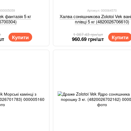
 000005059
Артикул: 000064570
ek фантазія 5 кг
Халва соняшникова Zolotoi Vek ван
6700304)
плівці 5 кг (4820026706610)
т
1 067.43 грн/шт
Купити
Купити
шт
960.69 грн/шт