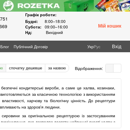
Графік роботи:
8751
Будні:
8:00–18:00
Мій кошик
3669
Субота:
09:00–16:00
Нд:
Вихідний
Вхід
Блог
Публічний Договір
Укр
Рус
тю
спочатку дешевше
за назвою
Відображення:
а безпечні кондитерські вироби, а саме це халва, козинаки,
» виготовляються за класичною технологією з використанням
 властивості, харчову та біологічну цінність. До рецептури
о впливають на здоров'я людини.
ї сировини за оригінальною рецептурою із застосуванням
 вимішування, яка дозволяє досягти найвищої якості халви з
руктурою. Для виробництва халви використовують насіння