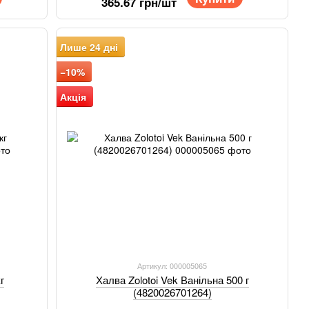
365.67 грн/шт
Лише 24 дні
−10%
Акція
Артикул: 000005065
г
Халва Zolotoi Vek Ванільна 500 г
(4820026701264)