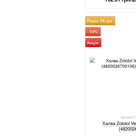
Лише 24 дні
−10%
Акція
Артикул:
Халва Zolotoi V
(482002