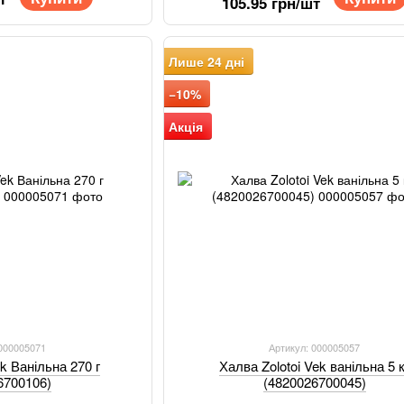
105.95 грн/шт
Лише 24 дні
−10%
Акція
 000005071
Артикул: 000005057
ek Ванільна 270 г
Халва Zolotoi Vek ванільна 5 к
6700106)
(4820026700045)