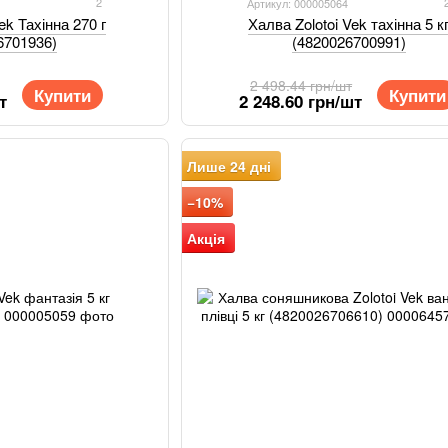
2
Артикул: 000005064
ek Тахінна 270 г
Халва Zolotoi Vek тахінна 5 к
6701936)
(4820026700991)
2 498.44 грн/шт
Купити
Купити
т
2 248.60 грн/шт
Лише 24 дні
−10%
Акція