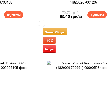
6703138)
(4820026700120)
72.72 грн/шт
Купити
Купити
т
65.45 грн/шт
Лише 24 дні
−10%
Акція