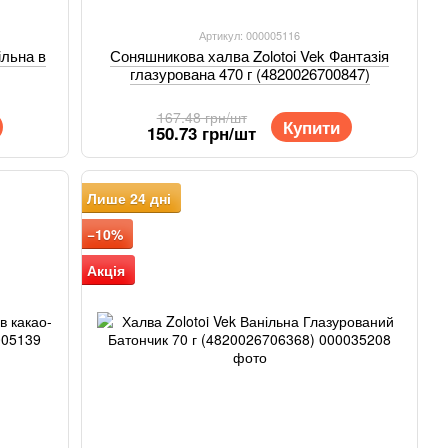
Артикул: 000005116
ільна в
Соняшникова халва Zolotoi Vek Фантазія
глазурована 470 г (4820026700847)
167.48 грн/шт
Купити
150.73 грн/шт
Лише 24 дні
−10%
Акція