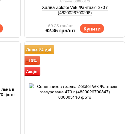
2
Артикул: 000005073
Халва Zolotoi Vek Фантазія 270 г
г
(4820026700298)
69.28 грн/шт
Купити
62.35 грн/шт
Лише 24 дні
−10%
Акція