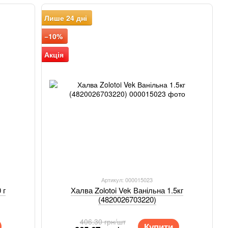
у, відвар лакричного кореня, ароматичні речовини та інші
Лише 24 дні
45 країн світу серед яких: Німеччина, Англія, Австрія,
−10%
ща, Румунія, Греція, Чехія.
Акція
ь з асортиментом, прибдати та поласувати смаколиками ТМ
Артикул: 000015023
 г
Халва Zolotoi Vek Ванільна 1.5кг
(4820026703220)
406.30 грн/шт
Купити