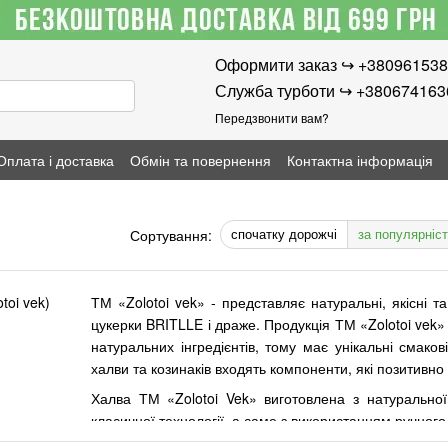
Оформити заказ ↪︎ +38096153
Служба турботи ↪︎ +38067416
Передзвонити вам?
Оплата і доставка
Обмін та повернення
Контактна інформація
спочатку дорожчі
за популярніс
Сортування:
ТМ «Zolotoi vek» - представляє натуральні, якісні т
цукерки BRITLLE і драже. Продукція ТМ «Zolotoi vek
натуральних інгредієнтів, тому має унікальні смакові
халви та козинаків входять компоненти, які позитивн
Халва ТМ «Zolotoi Vek» виготовлена з натурально
класичної технології, а саме з використанням ручного
тонковолокнистої, ніжною, злегка розсипчастою ст