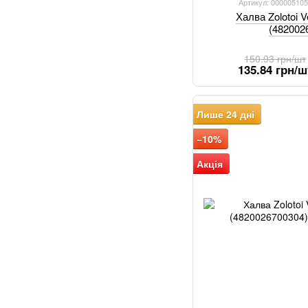
Артикул: 000005105
Халва Zolotoi V
(482002
150.93 грн/шт
135.84 грн/ш
Лише 24 дні
−10%
Акція