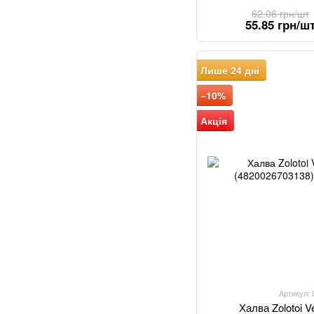
62.06 грн/шт
55.85 грн/ш
Лише 24 дні
−10%
Акція
Артикул:
Халва Zolotoi V