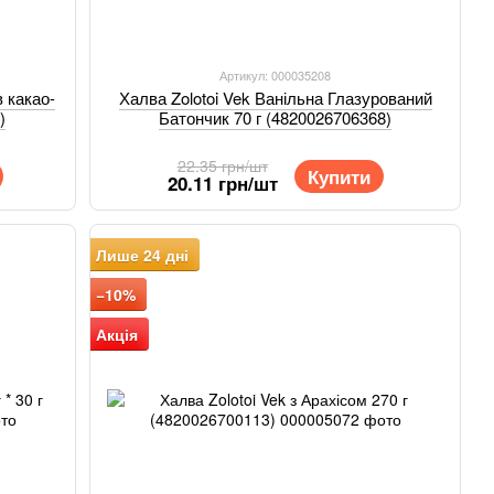
Артикул: 000035208
 какао-
Халва Zolotoi Vek Ванільна Глазурований
)
Батончик 70 г (4820026706368)
22.35 грн/шт
Купити
20.11 грн/шт
Лише 24 дні
−10%
Акція