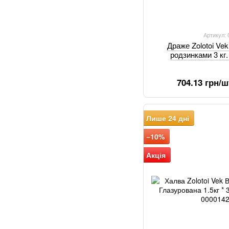
Артикул:
Драже Zolotoi Vek
родзинками 3 кг
704.13 грн/ш
Лише 24 дні
−10%
Акція