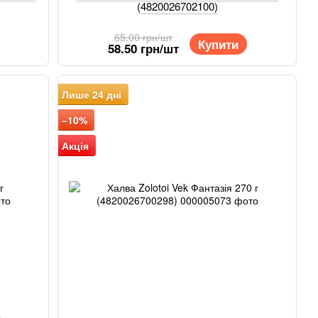
(4820026702100)
65.00 грн/шт
Купити
58.50 грн/шт
Лише 24 дні
−10%
Акція