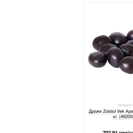
Артикул:
Драже Zolotoi Vek Ар
кг. (4820
702.91 грн/ш