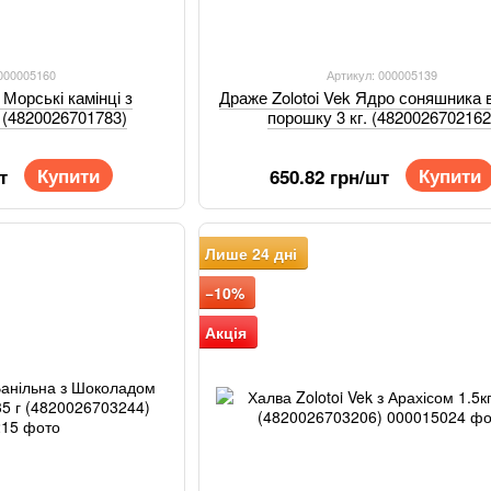
 000005160
Артикул: 000005139
 Морські камінці з
Драже Zolotoi Vek Ядро соняшника в
. (4820026701783)
порошку 3 кг. (4820026702162
Купити
Купити
т
650.82 грн/шт
Лише 24 дні
−10%
Акція