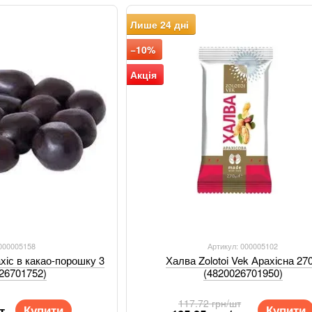
соняшникове, кунжутне, ядра арахісу, цукор, паток
Лише 24 дні
добавки.
Солодощі ТМ «Zolotoi vek» експортуються в понад 
−10%
Португалія, Італія, Болгарія, Іспанія, Австралія, Поль
Акція
В інтернет - магазині Візок Ви можете ознайомитис
«Zolotoi vek»!
 000005158
Артикул: 000005102
ахіс в какао-порошку 3
Халва Zolotoi Vek Арахісна 270
026701752)
(4820026701950)
117.72 грн/шт
Купити
Купити
т