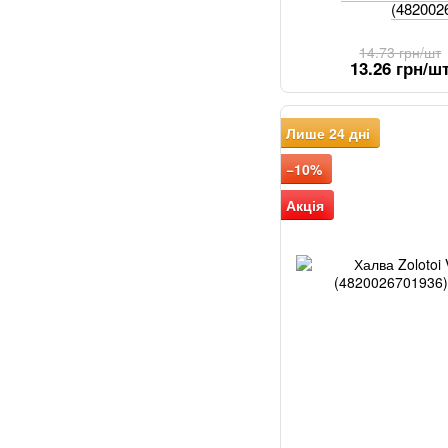
(482002
14.73 грн/шт
13.26 грн/ш
Лише 24 дні
−10%
Акція