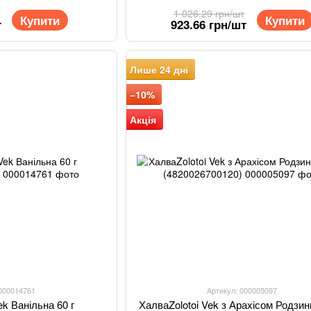
1 026.29 грн/шт
Купити
Купити
т
923.66 грн/шт
Лише 24 дні
−10%
Акція
 000014761
Артикул: 000005097
ek Ванільна 60 г
ХалваZolotoi Vek з Арахісом Родзин