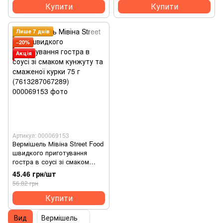
Купити
Купити
Лише 7 днів
−20%
Акція
Артикул: 000069153
Вермішель Мівіна Street Food
швидкого приготування
гостра в соусі зі смаком
кунжуту та смаженої курки 75
45.46 грн/шт
г (7613287067289)
56.82 грн
Купити
Вид
Вермішель