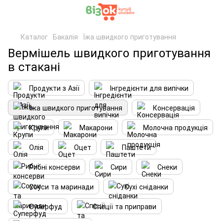
Каталог
Бакалія
Їжа швидкого приготування
Вермішель швидкого приготування
в стакані
Продукти з Азії
Інгредієнти для випічки
Їжа швидкого приготування
Консервація
Крупи
Макарони
Молочна продукція
Олія
Оцет
Паштети
Рибні консерви
Сири
Снеки
Соуси та маринади
Сухі сніданки
Суперфуд
Спеції та приправи