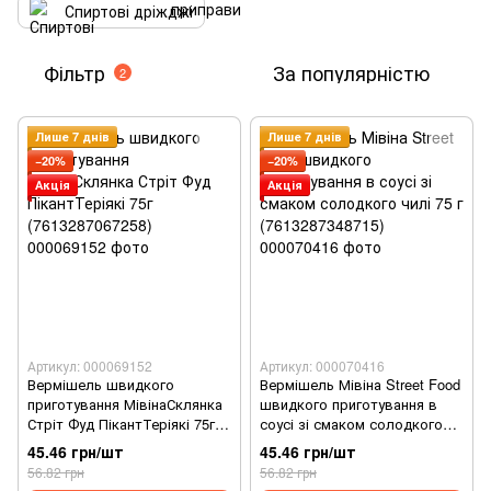
Спиртові дріжджі
Фільтр
За популярністю
2
Лише 7 днів
Лише 7 днів
−20%
−20%
Акція
Акція
Артикул: 000069152
Артикул: 000070416
Вермішель швидкого
Вермішель Мівіна Street Food
приготування МівінаСклянка
швидкого приготування в
Стріт Фуд ПікантТеріякі 75г
соусі зі смаком солодкого
(7613287067258)
чилі 75 г (7613287348715)
45.46 грн/шт
45.46 грн/шт
56.82 грн
56.82 грн