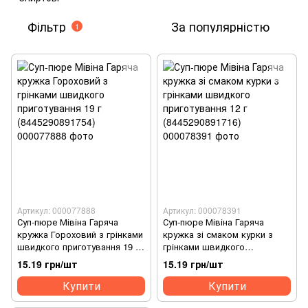
Фільтр
За популярністю
1
Артикул: 000077888
Артикул: 000078391
Суп-пюре Мівіна Гаряча
Суп-пюре Мівіна Гаряча
кружка Гороховий з грінками
кружка зі смаком курки з
швидкого приготування 19 г
грінками швидкого
(8445290891754)
приготування 12 г
15.19 грн/шт
15.19 грн/шт
(8445290891716)
Купити
Купити