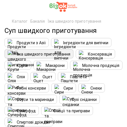
Каталог
Бакалія
Їжа швидкого приготування
Суп швидкого приготування
Продукти з Азії
Інгредієнти для випічки
Їжа швидкого приготування
Консервація
Крупи
Макарони
Молочна продукція
Олія
Оцет
Паштети
Рибні консерви
Сири
Снеки
Соуси та маринади
Сухі сніданки
Суперфуд
Спеції та приправи
Спиртові дріжджі