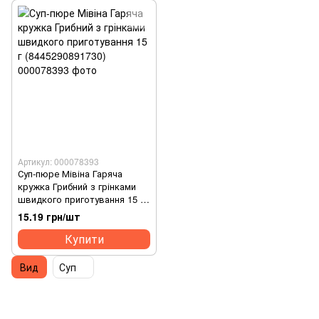
Артикул: 000078393
Суп-пюре Мівіна Гаряча
кружка Грибний з грінками
швидкого приготування 15 г
(8445290891730)
15.19 грн/шт
Купити
Вид
Суп