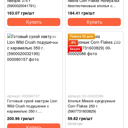
Nesquik 375 г
Nestle Corn Flakes Honey&Nut
(5900020041791).
безглютеновые хлопья с
медом и арахисом 450 г
163.07 грн/шт
184.41 грн/шт
(5900020025692)
Купить
Купить
Только 23 дня
−8%
Акция
Артикул: 000080157
Артикул: 00-00002086
Готовый сухой завтрак Lion
Хлопья Messis кукурузные
Wild Crush подушечки с
Corn Flakes 250 г.
карамелью 350 г.
(5907731603829)
(5900020032195)
200.96 грн/шт
59.82 грн/шт
65.02 грн
Купить