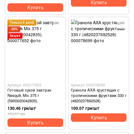
Купить
Купить
Только 8 дней
−20%
Акция
Артикул: 000077652
Артикул: 000078699
Готовый сухой завтрак
Гранола AXA хрустящая с
Nesquik Mix 375 г
тропическими фруктами 330 г
(5900020042835).
(4820237692528)
130.46 грн/шт
100.07 грн/шт
163.07 грн
Купить
Купить