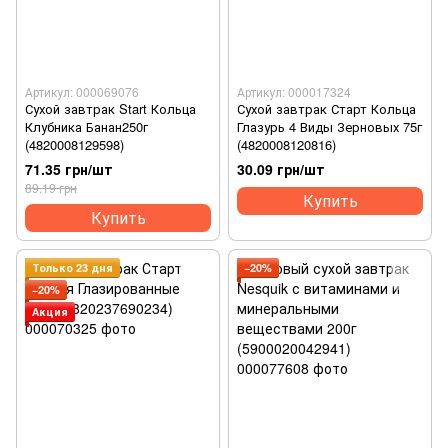
Артикул: 000069076
Артикул: 000017324
Сухой завтрак Start Кольца
Сухой завтрак Старт Кольца
Клубника Банан250г
Глазурь 4 Виды Зерновых 75г
(4820008129598)
(4820008120816)
71.35 грн/шт
30.09 грн/шт
89.19 грн
Купить
Купить
Только 23 дня
−20%
−20%
Акция