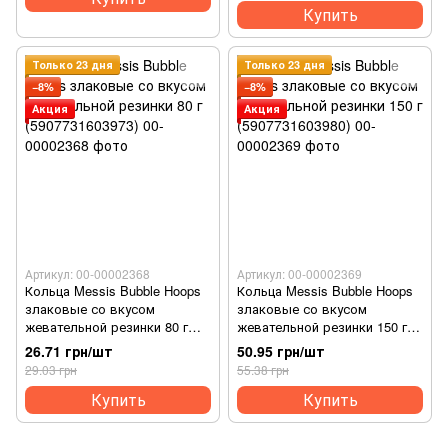
Купить
Только 23 дня
Только 23 дня
−8%
−8%
Акция
Акция
Артикул: 00-00002368
Артикул: 00-00002369
Кольца Messis Bubble Hoops
Кольца Messis Bubble Hoops
злаковые со вкусом
злаковые со вкусом
жевательной резинки 80 г
жевательной резинки 150 г
(5907731603973)
(5907731603980)
26.71 грн/шт
50.95 грн/шт
29.03 грн
55.38 грн
Купить
Купить