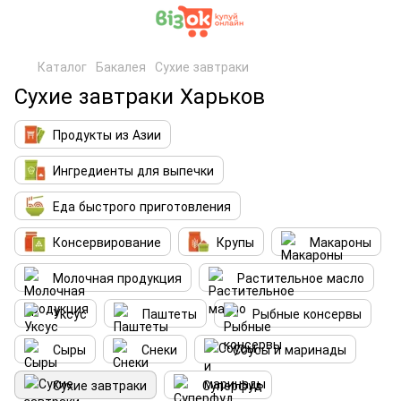
Каталог
Бакалея
Сухие завтраки
Сухие завтраки Харьков
Продукты из Азии
Ингредиенты для выпечки
Еда быстрого приготовления
Консервирование
Крупы
Макароны
Молочная продукция
Растительное масло
Уксус
Паштеты
Рыбные консервы
Сыры
Снеки
Соусы и маринады
Сухие завтраки
Суперфуд