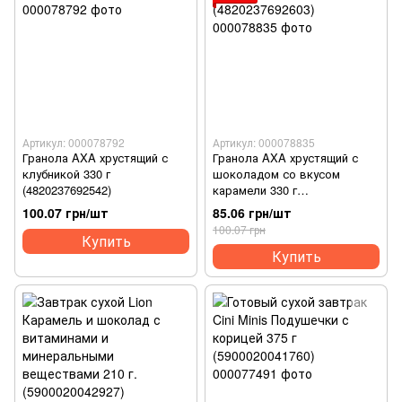
Артикул: 000078792
Артикул: 000078835
Гранола AXA хрустящий с
Гранола AXA хрустящий с
клубникой 330 г
шоколадом со вкусом
(4820237692542)
карамели 330 г
(4820237692603)
100.07 грн/шт
85.06 грн/шт
100.07 грн
Купить
Купить