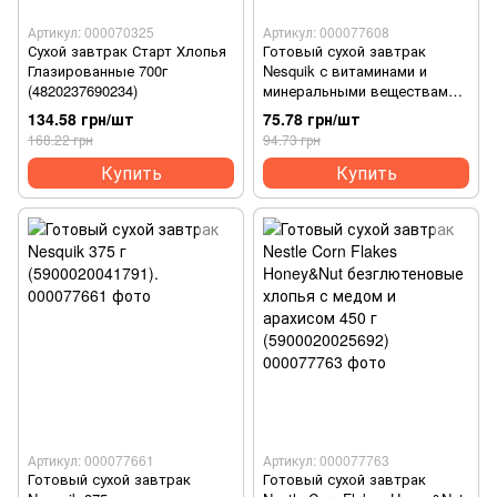
Артикул: 000070325
Артикул: 000077608
Сухой завтрак Старт Хлопья
Готовый сухой завтрак
Глазированные 700г
Nesquik с витаминами и
(4820237690234)
минеральными веществами
200г (5900020042941)
134.58 грн/шт
75.78 грн/шт
168.22 грн
94.73 грн
Купить
Купить
Артикул: 000077661
Артикул: 000077763
Готовый сухой завтрак
Готовый сухой завтрак