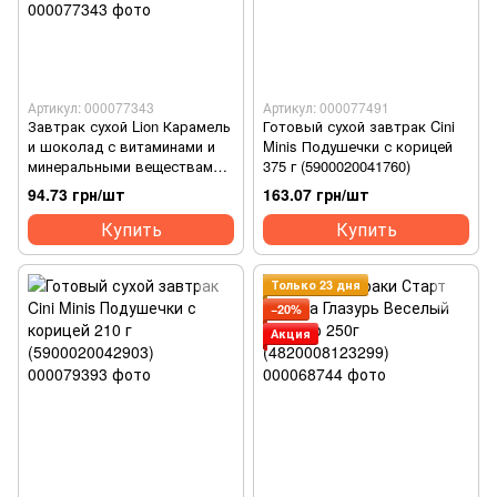
Артикул: 000077343
Артикул: 000077491
Завтрак сухой Lion Карамель
Готовый сухой завтрак Cini
и шоколад с витаминами и
Minis Подушечки с корицей
минеральными веществами
375 г (5900020041760)
210 г. (5900020042927)
94.73 грн/шт
163.07 грн/шт
Купить
Купить
Только 23 дня
−20%
Акция