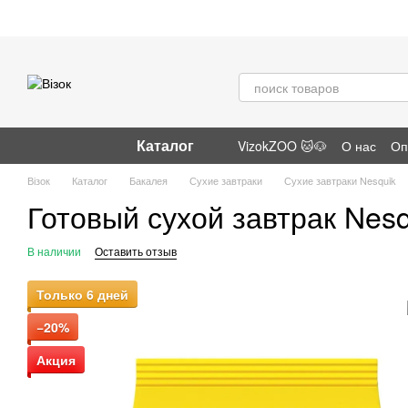
Перейти к основному контенту
Каталог
VizokZOO 🐱🐶
О нас
Оп
Отзывы о магазине
Візок
Каталог
Бакалея
Сухие завтраки
Сухие завтраки Nesquik
Готовый сухой завтрак Nesq
В наличии
Оставить отзыв
Только 6 дней
−20%
Акция