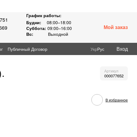
График работы:
8751
Будни:
08:00–18:00
Мой заказ
669
Суббота:
09:00–16:00
Вс:
Выходной
Вход
ог
Публичный Договор
Укр
Рус
.
Артикул
000077652
В избранное