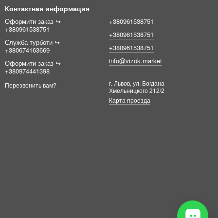
Контактная информация
Оформити заказ ↪︎
+380961538751
+380961538751
+380961538751
Служба турботи ↪︎
+380961538751
+380674163669
info@vizok.market
Оформити заказ ↪︎
+380974441398
г. Львов, ул. Богдана
Перезвонить вам?
Хмельницкого 212/2
Карта проезда