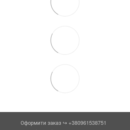
Оформити заказ ↪︎ +380961538751