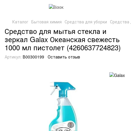
Каталог
Бытовая химия
Средства для уборки
Средства 
Средство для мытья стекла и
зеркал Galax Океанская свежесть
1000 мл пистолет (4260637724823)
Артикул:
В00300199
Оставить отзыв