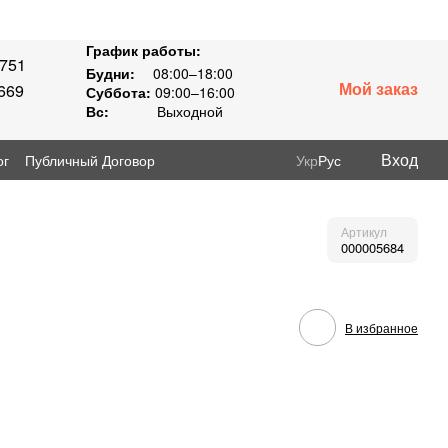
График работы:
8751
Будни:
08:00–18:00
Мой заказ
669
Суббота:
09:00–16:00
Вс:
Выходной
Вход
ог
Публичный Договор
Укр
Рус
Артикул
000005684
В избранное