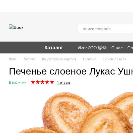
Перейти к основному контенту
Каталог
VizokZOO 🐱🐶
О нас
Оп
Отзывы о магазине
Візок
Каталог
Кондитерские изделия
Печенье
Печенье Lukas
Печенье слоеное Лукас Ушк
В наличии
1 отзыв