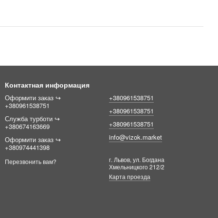
Контактная информация
Оформити заказ ↪︎
+380961538751
+380961538751
+380961538751
Служба турботи ↪︎
+380961538751
+380674163669
info@vizok.market
Оформити заказ ↪︎
+380974441398
г. Львов, ул. Богдана
Перезвонить вам?
Хмельницкого 212/2
Карта проезда