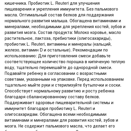
кишечника. Пробиотик L. Reuteri для улучшения
пищеварения и укрепления иммунитета. Без пальмового
масла. Оптимальный состав белков для поддержания
нормального развития малыша. Обогащена витаминами и
минералами, необходимыми для укрепления костей, зубов и
развития мозга. Состав продукта: Молоко коровье, масло
растительное, лактоза, пребиотики (олигосахариды),
пробиотик L. Reuteri, витамины и минералы (кальций,
железо, витамин D и остальные). Рекомендации по
использованию: Для приготовления смеси добавьте
соответствующее количество порошка в кипяченую теплую
воду, тщательно перемешайте до однородной смеси.
Подавайте ребенку в согласовании с возрастными
советами, указанными на упаковке. Перед использованием
тщательно мыйте руки и стерилизуйте бутылочки и соски.
Способствует нормальному развитию и росту ребенка
благодаря сбалансированному составу белков.
Поддерживает здоровье пищеварительной системы и
иммунитет благодаря пробиотику L. Reuteri и
олигосахаридам. Обогащена всеми необходимыми
витаминами и минералами для развития костей, зубов и
мозга. Не содержит пальмового масла, что делает его