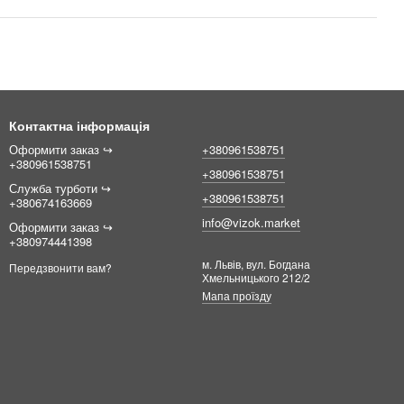
Контактна інформація
Оформити заказ ↪︎
+380961538751
+380961538751
+380961538751
Служба турботи ↪︎
+380961538751
+380674163669
info@vizok.market
Оформити заказ ↪︎
+380974441398
м. Львів, вул. Богдана
Передзвонити вам?
Хмельницького 212/2
Мапа проїзду