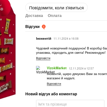
Повідомити, коли з'явиться
Доставка
Оплата
Відгуки
1
Інокентій
11.11.2024 в 16:08
Чудовий новорічний подарунок! В коробці ба
упаковка, підходить для свята! Рекомендую!
Відповісти
VizokMarket
12.11.2024 в 12:57
Інокентій, щиро дякуємо Вам за позит
магазині й надалі.
Відповісти
Новий відгук або коментар