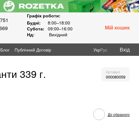
Графік роботи:
8751
Будні:
8:00–18:00
Мій кошик
3669
Субота:
09:00–16:00
Нд:
Вихідний
Вхід
Блог
Публічний Договір
Укр
Рус
нти 339 г.
Артикул
000080059
До обраного