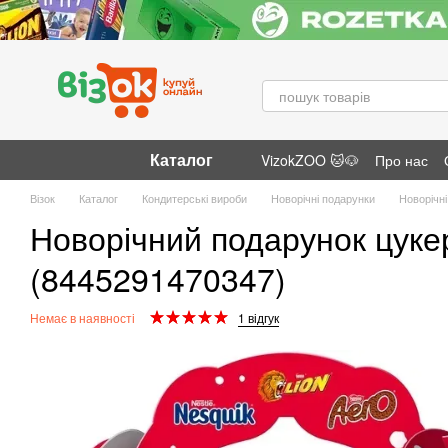
Перейти до основного контенту
Каталог
VizokZOO 🐱🐶
Про нас
Відгуки про магазин
Візок
Каталог
Кондитерські вироби
Новорічні подарунки
Новорічні
Новорічний подарунок цукер
(8445291470347)
Немає в наявності
1 відгук