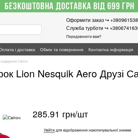
Оформити заказ ↪︎ +38096153
Служба турботи ↪︎ +38067416
Передзвонити вам?
Оплата і доставка
Обмін та повернення
Контактна інформація
 подарунки Світоч
ок Lion Nesquik Aero Друзі Са
285.91 грн/шт
%
Увійти
для відображення накопичувальної знижки