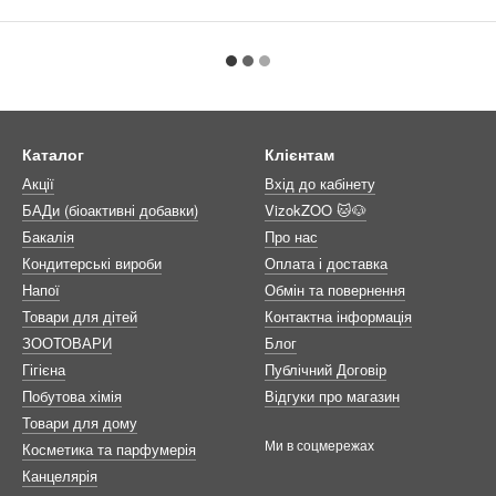
Каталог
Клієнтам
Акції
Вхід до кабінету
БАДи (біоактивні добавки)
VizokZOO 🐱🐶
Бакалія
Про нас
Кондитерські вироби
Оплата і доставка
Напої
Обмін та повернення
Товари для дітей
Контактна інформація
ЗООТОВАРИ
Блог
Гігієна
Публічний Договір
Побутова хімія
Відгуки про магазин
Товари для дому
Ми в соцмережах
Косметика та парфумерія
Канцелярія