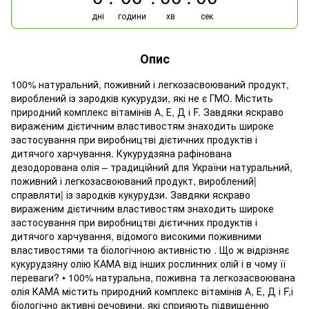
дні
години
хв
сек
Опис
100% натуральний, поживний і легкозасвоюваний продукт,
вироблений із зародків кукурудзи, які не є ГМО. Містить
природний комплекс вітамінів А, Е, Д і F. Завдяки яскраво
вираженим дієтичним властивостям знаходить широке
застосування при виробництві дієтичних продуктів і
дитячого харчування. Кукурудзяна рафінована
дезодорована олія – традиційний для України натуральний,
поживний і легкозасвоюваний продукт, вироблений|
справляти| із зародків кукурудзи. Завдяки яскраво
вираженим дієтичним властивостям знаходить широке
застосування при виробництві дієтичних продуктів і
дитячого харчування, відомого високими поживними
властивостями та біологічною активністю . Що ж відрізняє
кукурудзяну олію КАМА від інших рослинних олій і в чому її
переваги? • 100% натуральна, поживна та легкозасвоювана
олія КАМА містить природний комплекс вітамінів А, Е, Д і F,і
біологічно активні речовини, які сприяють підвищенню