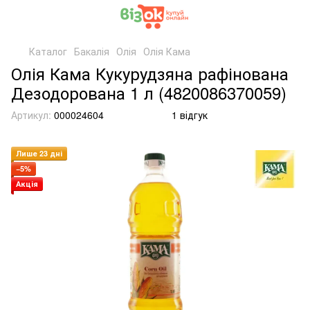
Каталог
Бакалія
Олія
Олія Кама
Олія Кама Кукурудзяна рафінована
Дезодорована 1 л (4820086370059)
Артикул:
000024604
1 відгук
Лише 23 дні
−5%
Акція