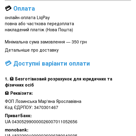
💳
Оплата
онлайн-оплата LiqPay
повна або часткова передоплата
накладений платіж (Нова Пошта)
Мінімальна сума замовлення — 350 грн
Детальніше про доставку
💳 Доступні варіанти оплати
1.
🏦
Безготівковий розрахунок для юридичних та
фізичних осіб
🏦
Реквізити:
ФОП Лозинська Мар'яна Ярославівна
Код ЄДРПОУ: 3470301467
ПриватБанк:
UA 043052990000026007011052656
monobank:
UA 183220010000026006380040035