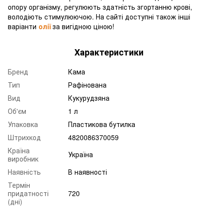
опору організму, регулюють здатність згортанню крові,
володіють стимулюючою. На сайті доступні також інші
варіанти
олії
за вигідною ціною!
Характеристики
Бренд
Кама
Тип
Рафінована
Вид
Кукурудзяна
Об'єм
1 л
Упаковка
Пластикова бутилка
Штрихкод
4820086370059
Країна
Україна
виробник
Наявність
В наявності
Термін
придатності
720
(дні)