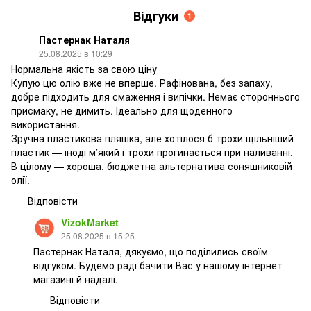
Відгуки
1
Пастернак Наталя
25.08.2025 в 10:29
Нормальна якість за свою ціну
Купую цю олію вже не вперше. Рафінована, без запаху,
добре підходить для смаження і випічки. Немає стороннього
присмаку, не димить. Ідеально для щоденного
використання.
Зручна пластикова пляшка, але хотілося б трохи щільніший
пластик — іноді м’який і трохи прогинається при наливанні.
В цілому — хороша, бюджетна альтернатива соняшниковій
олії.
Відповісти
VizokMarket
25.08.2025 в 15:25
Пастернак Наталя, дякуємо, що поділились своїм
відгуком. Будемо раді бачити Вас у нашому інтернет -
магазині й надалі.
Відповісти