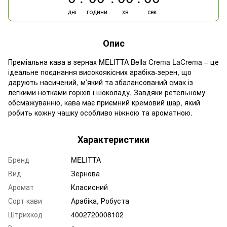
дні
години
хв
сек
Опис
Преміальна кава в зернах MELITTA Bella Crema LaCrema – це
ідеальне поєднання високоякісних арабіка-зерен, що
дарують насичений, м’який та збалансований смак із
легкими нотками горіхів і шоколаду. Завдяки ретельному
обсмажуванню, кава має приємний кремовий шар, який
робить кожну чашку особливо ніжною та ароматною.
Характеристики
Бренд
MELITTA
Вид
Зернова
Аромат
Класисний
Сорт кави
Арабіка, Робуста
Штрихкод
4002720008102