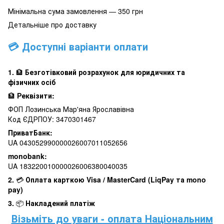
Мінімальна сума замовлення — 350 грн
Детальніше про доставку
💳 Доступні варіанти оплати
1.
🏦
Безготівковий розрахунок для юридичних та
фізичних осіб
🏦
Реквізити:
ФОП Лозинська Мар'яна Ярославівна
Код ЄДРПОУ: 3470301467
ПриватБанк:
UA 043052990000026007011052656
monobank:
UA 183220010000026006380040035
2.
💳
Оплата карткою Visa / MasterCard (LiqPay та mono
pay)
3.
📦
Накладений платіж
Візьміть до уваги - оплата Національним