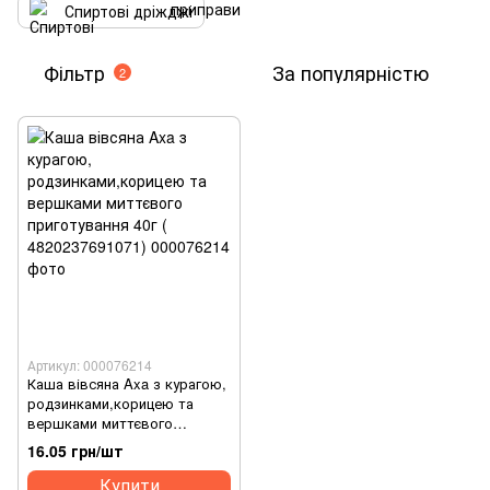
Спиртові дріжджі
Фільтр
За популярністю
2
Артикул: 000076214
Каша вівсяна Axa з курагою,
родзинками,корицею та
вершками миттєвого
приготування 40г (
16.05 грн/шт
4820237691071)
Купити