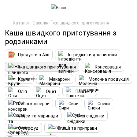
Каталог
Бакалія
Їжа швидкого приготування
Каша швидкого приготування з
родзинками
Продукти з Азії
Інгредієнти для випічки
Їжа швидкого приготування
Консервація
Крупи
Макарони
Молочна продукція
Олія
Оцет
Паштети
Рибні консерви
Сири
Снеки
Соуси та маринади
Сухі сніданки
Суперфуд
Спеції та приправи