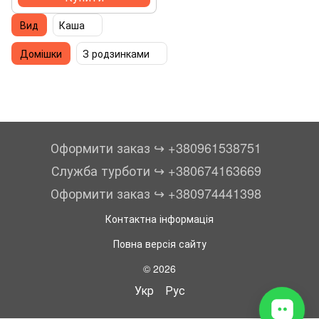
Вид
Каша
Домішки
З родзинками
Оформити заказ ↪︎ +380961538751
Служба турботи ↪︎ +380674163669
Оформити заказ ↪︎ +380974441398
Контактна інформація
Повна версія сайту
© 2026
Укр
Рус