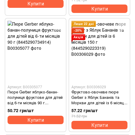
Купити
Купити
Лише 22 дні
−20%
Акція
Артикул: В00305077
Артикул: В00306029
Пюре Gerber яблуко-банан-
Фруктово-овочеве пюре
полуниця фруктове для дітей
Gerber з Яблук Бананів та
від 6-ти місяців 90 г
Моркви для дітей із 6 місяців
(8445290734914)
150 г (8445290223319)
50.72 грн/шт
57.22 грн/шт
71.52 грн
Купити
Купити