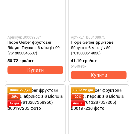
Артикул: В00099671
Артикул: В00138975
Пюре Gerber фруктовеr
Пюре Gerber фруктове
Яблуко Груша з 6 місяців 90 г
Яблуко з 6 місяців 80 г
(7613036345507)
(7613033514036)
50.72 грн/шт
41.19 грн/шт
51.49 грн
Купити
Купити
Лише 22 дні
Лише 22 дні
−20%
−20%
Акція
Акція