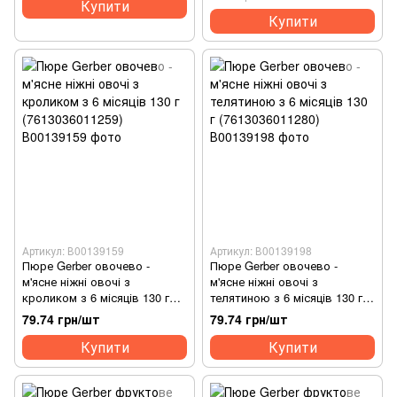
Купити
Купити
Артикул: В00139159
Артикул: В00139198
Пюре Gerber овочево -
Пюре Gerber овочево -
м'ясне ніжні овочі з
м'ясне ніжні овочі з
кроликом з 6 місяців 130 г
телятиною з 6 місяців 130 г
(7613036011259)
(7613036011280)
79.74 грн/шт
79.74 грн/шт
Купити
Купити