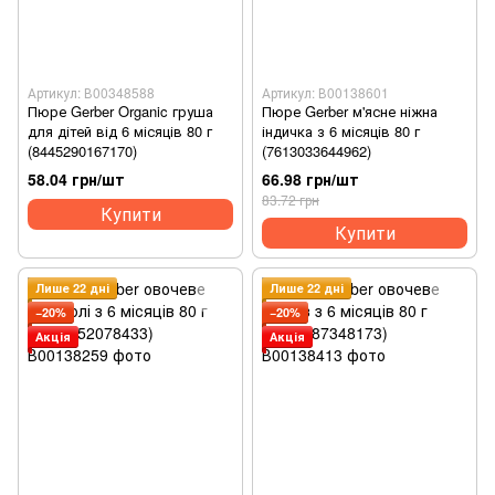
Артикул: В00348588
Артикул: В00138601
Пюре Gerber Organic груша
Пюре Gerber м'ясне ніжна
для дітей від 6 місяців 80 г
індичка з 6 місяців 80 г
(8445290167170)
(7613033644962)
58.04 грн/шт
66.98 грн/шт
83.72 грн
Купити
Купити
Лише 22 дні
Лише 22 дні
−20%
−20%
Акція
Акція