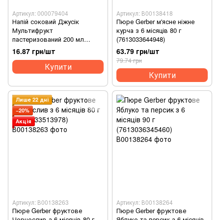
Артикул: 000079404
Артикул: В00138418
Напій соковий Джусік
Пюре Gerber м'ясне ніжне
Мультифрукт
курча з 6 місяців 80 г
пастеризований 200 мл
(7613033644948)
(4820264290391)
16.87 грн/шт
63.79 грн/шт
79.74 грн
Купити
Купити
Лише 22 дні
−20%
Акція
Артикул: В00138263
Артикул: В00138264
Пюре Gerber фруктове
Пюре Gerber фруктове
Чорнослив з 6 місяців 80 г
Яблуко та персик з 6 місяців