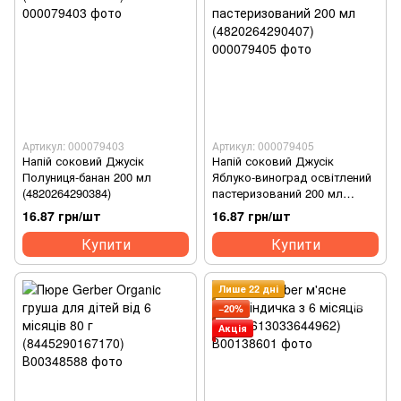
Артикул: 000079403
Артикул: 000079405
Напій соковий Джусік
Напій соковий Джусік
Полуниця-банан 200 мл
Яблуко-виноград освітлений
(4820264290384)
пастеризований 200 мл
(4820264290407)
16.87 грн/шт
16.87 грн/шт
Купити
Купити
Лише 22 дні
−20%
Акція