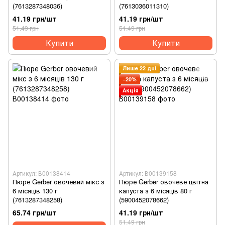
(7613287348036)
(7613036011310)
41.19 грн/шт
41.19 грн/шт
51.49 грн
51.49 грн
Купити
Купити
Лише 22 дні
−20%
Акція
Артикул: В00138414
Артикул: В00139158
Пюре Gerber овочевий мікс з
Пюре Gerber овочеве цвітна
6 місяців 130 г
капуста з 6 місяців 80 г
(7613287348258)
(5900452078662)
65.74 грн/шт
41.19 грн/шт
51.49 грн