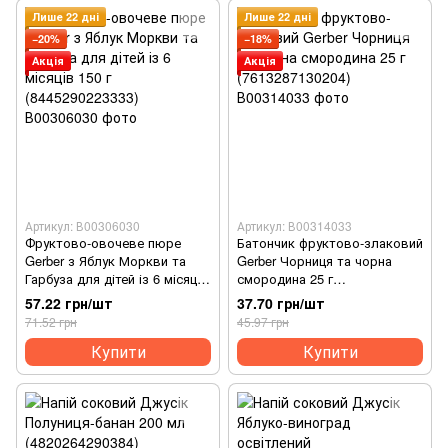
Лише 22 дні
Лише 22 дні
−20%
−18%
Акція
Акція
Артикул: В00306030
Артикул: В00314033
Фруктово-овочеве пюре
Батончик фруктово-злаковий
Gerber з Яблук Моркви та
Gerber Чорниця та чорна
Гарбуза для дітей із 6 місяців
смородина 25 г
150 г (8445290223333)
(7613287130204)
57.22 грн/шт
37.70 грн/шт
71.52 грн
45.97 грн
Купити
Купити