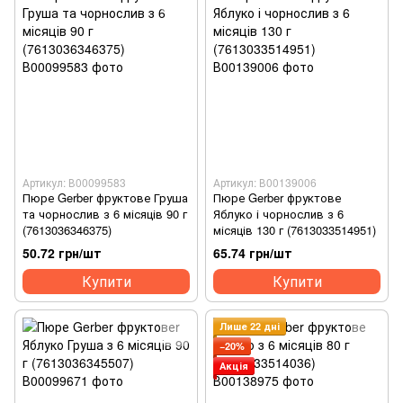
Артикул: В00099583
Артикул: В00139006
Пюре Gerber фруктове Груша
Пюре Gerber фруктове
та чорнослив з 6 місяців 90 г
Яблуко і чорнослив з 6
(7613036346375)
місяців 130 г (7613033514951)
50.72 грн/шт
65.74 грн/шт
Купити
Купити
Лише 22 дні
−20%
Акція