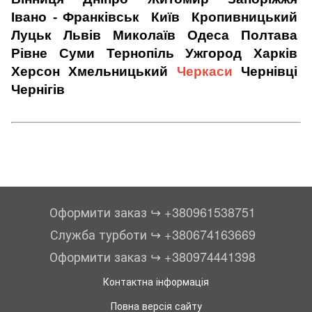
Івано - Франківськ
Київ
Кропивницький
Луцьк
Львів
Миколаїв
Одеса
Полтава
Рівне
Суми
Тернопіль
Ужгород
Харків
Херсон
Хмельницький
Черкаси
Чернівці
Чернігів
Оформити заказ ↪︎ +380961538751
Служба турботи ↪︎ +380674163669
Оформити заказ ↪︎ +380974441398
Контактна інформація
Повна версія сайту