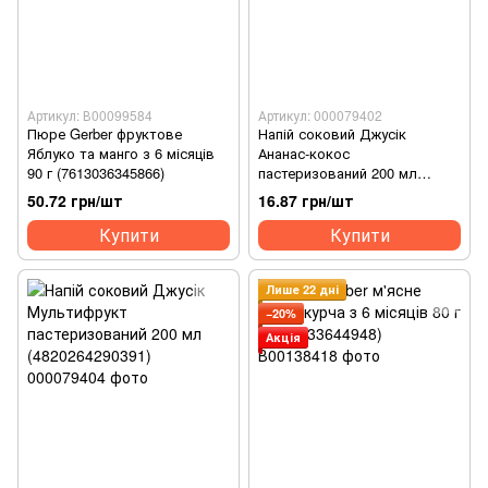
Артикул: В00099584
Артикул: 000079402
Пюре Gerber фруктове
Напій соковий Джусік
Яблуко та манго з 6 місяців
Ананас-кокос
90 г (7613036345866)
пастеризований 200 мл
(4820264290377)
50.72 грн/шт
16.87 грн/шт
Купити
Купити
Лише 22 дні
−20%
Акція