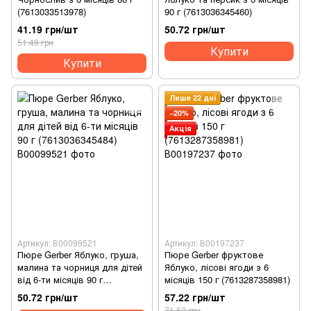
(7613033513978)
90 г (7613036345460)
41.19 грн/шт
50.72 грн/шт
51.49 грн
Купити
Купити
Лише 22 дні
−20%
Акція
Артикул: В00099521
Артикул: В00197237
Пюре Gerber Яблуко, груша,
Пюре Gerber фруктове
малина та чорниця для дітей
Яблуко, лісові ягоди з 6
від 6-ти місяців 90 г
місяців 150 г (7613287358981)
(7613036345484)
50.72 грн/шт
57.22 грн/шт
71.52 грн