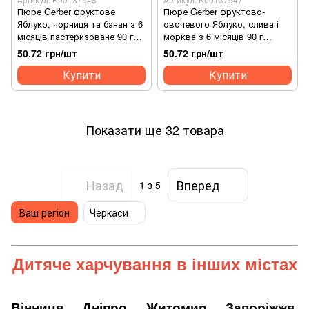
Пюре Gerber фруктове
Пюре Gerber фруктово-
Яблуко, чорниця та банан з 6
овочевого Яблуко, слива і
місяців пастеризоване 90 г
морква з 6 місяців 90 г
(7613036345880)
(7613036345903)
50.72 грн/шт
50.72 грн/шт
Купити
Купити
Показати ще 32 товара
Назад
Вперед
1
з 5
Ваш регіон
Черкаси
Дитяче харчування
в інших містах
Вінниця
Дніпро
Житомир
Запоріжжя