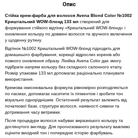
Опис
Стійка крем-фарба для волосся
Avena
Blond Color №1002
Криштальний WOW-блонд 133 мл
створений для
формування стійкого відтінку «Криштальний WOW-блонд» і
оновлення кольору по довжині волосся та зручного включення
у щоденну рутину.
Відтінок №1002 Криштальний WOW-блонд підходить для
домашнього фарбування, корекції відрослих коренів або
повного оновлення образу. Лінійка Avena Color дає змогу
підібрати напрям кольору без складного салонного етапу.
Розмір упаковки 133 мл допомагає раціонально планувати
використання.
Кремова окиснювальна формула рівномірно розподіляється
по пасмах, допомагає наситити їх пігментом і зробити тон
візуально одноріднішим. Остаточний результат залежить від
початкової бази, структури волосся, наявності сивини та
дотримання часу витримки.
Після процедури волосся набуває виразнішого кольору та
доглянутого вигляду. Для прогнозованого результату важливо
оцінити вихідний тон і попередню історію фарбувань.