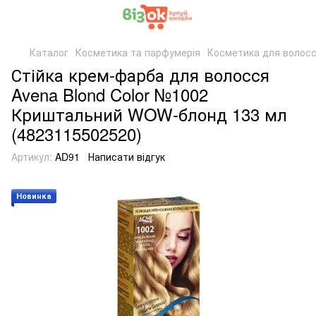
Каталог
Косметика та парфумерія
Косметика для волос
Стійка крем-фарба для волосся
Avena Blond Color №1002
Криштальний WOW-блонд 133 мл
(4823115502520)
Артикул:
AD91
Написати відгук
Новинка