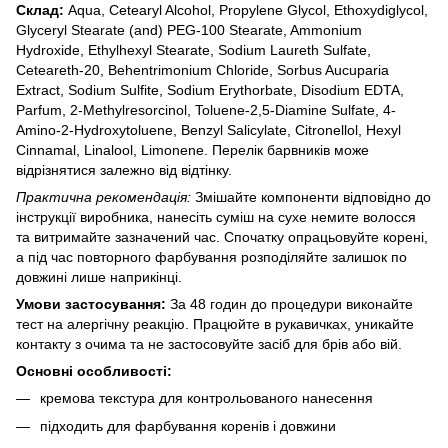
Склад:
Aqua, Cetearyl Alcohol, Propylene Glycol, Ethoxydiglycol,
Glyceryl Stearate (and) PEG-100 Stearate, Ammonium
Hydroxide, Ethylhexyl Stearate, Sodium Laureth Sulfate,
Ceteareth-20, Behentrimonium Chloride, Sorbus Aucuparia
Extract, Sodium Sulfite, Sodium Erythorbate, Disodium EDTA,
Parfum, 2-Methylresorcinol, Toluene-2,5-Diamine Sulfate, 4-
Amino-2-Hydroxytoluene, Benzyl Salicylate, Citronellol, Hexyl
Cinnamal, Linalool, Limonene. Перелік барвників може
відрізнятися залежно від відтінку.
Практична рекомендація:
Змішайте компоненти відповідно до
інструкції виробника, нанесіть суміш на сухе немите волосся
та витримайте зазначений час. Спочатку опрацьовуйте корені,
а під час повторного фарбування розподіляйте залишок по
довжині лише наприкінці.
Умови застосування:
За 48 годин до процедури виконайте
тест на алергічну реакцію. Працюйте в рукавичках, уникайте
контакту з очима та не застосовуйте засіб для брів або вій.
Основні особливості:
кремова текстура для контрольованого нанесення
підходить для фарбування коренів і довжини