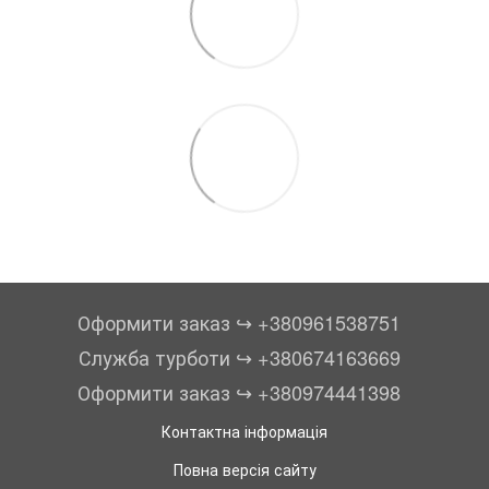
Оформити заказ ↪︎ +380961538751
Служба турботи ↪︎ +380674163669
Оформити заказ ↪︎ +380974441398
Контактна інформація
Повна версія сайту