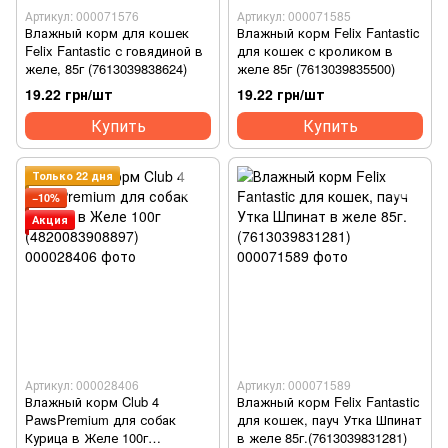
Артикул: 000071576
Артикул: 000071585
Влажный корм для кошек
Влажный корм Felix Fantastic
Felix Fantastic с говядиной в
для кошек с кроликом в
желе, 85г (7613039838624)
желе 85г (7613039835500)
19.22 грн/шт
19.22 грн/шт
Купить
Купить
Только 22 дня
−10%
Акция
Артикул: 000028406
Артикул: 000071589
Влажный корм Club 4
Влажный корм Felix Fantastic
PawsPremium для собак
для кошек, пауч Утка Шпинат
Курица в Желе 100г
в желе 85г.(7613039831281)