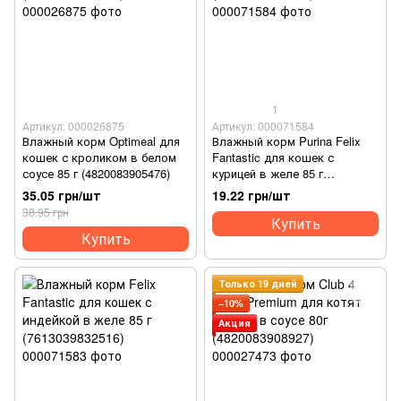
1
Артикул: 000026875
Артикул: 000071584
Влажный корм Optimeal для
Влажный корм Purina Felix
кошек с кроликом в белом
Fantastic для кошек с
соусе 85 г (4820083905476)
курицей в желе 85 г
(7613039788097)
35.05 грн/шт
19.22 грн/шт
38.95 грн
Купить
Купить
Только 19 дней
−10%
Акция