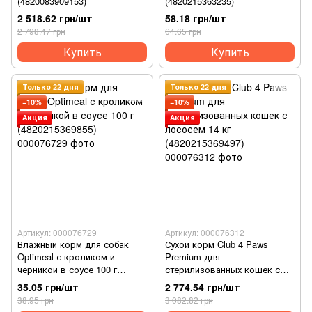
(4820083909153)
(4820215363235)
2 518.62 грн/шт
58.18 грн/шт
2 798.47 грн
64.65 грн
Купить
Купить
Только 22 дня
Только 22 дня
−10%
−10%
Акция
Акция
Артикул: 000076729
Артикул: 000076312
Влажный корм для собак
Сухой корм Club 4 Paws
Optimeal с кроликом и
Premium для
черникой в ​​соусе 100 г
стерилизованных кошек с
(4820215369855)
лососем 14 кг
35.05 грн/шт
2 774.54 грн/шт
(4820215369497)
38.95 грн
3 082.82 грн