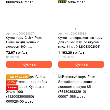
1
Артикул: 000028607
Артикул: 000015984
Сухой корм Club 4 Paws
Сухой полнорационный корм
Premium для кошек с
для кошек Мяу! со вкусом
лососем 300 г.
мяса 11 кг. (4820083902093)
(4820083909221)
72.97 грн/шт
1 193.20 грн/шт
81.08 грн
1 325.78 грн
Купить
Купить
Только 22 дня
−10%
Акция