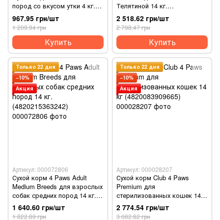
пород со вкусом утки 4 кг.
Телятиной 14 кг.
(4820083905537)
(4820083909207)
967.95 грн/шт
2 518.62 грн/шт
1 209.94 грн
2 798.47 грн
Купить
Купить
Только 22 дня
Только 22 дня
−10%
−10%
Акция
Акция
Артикул: 000072806
Артикул: 000028207
Сухой корм 4 Paws Adult
Сухой корм Club 4 Paws
Medium Breeds для взрослых
Premium для
собак средних пород 14 кг.
стерилизованных кошек 14
(4820215363242)
кг (4820083909665)
1 640.60 грн/шт
2 774.54 грн/шт
1 822.89 грн
3 082.82 грн