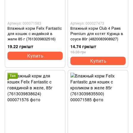
Артикул: 000071583
Артикул: 000027473
Влажный корм Felix Fantastiс
Влажный корм Club 4 Paws
для кошек с индейкой в ​​
Premium для котят Курица в
желе 85 г (7613039832516)
соусе 80г (4820083908927)
19.22 грн/шт
14.74 грн/шт
16.38 грн
Купить
Купить
Топ