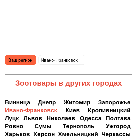
Ваш регион
Ивано-Франковск
Зоотовары
в других городах
Винница
Днепр
Житомир
Запорожье
Ивано-Франковск
Киев
Кропивницкий
Луцк
Львов
Николаев
Одесса
Полтава
Ровно
Сумы
Тернополь
Ужгород
Харьков
Херсон
Хмельницкий
Черкассы