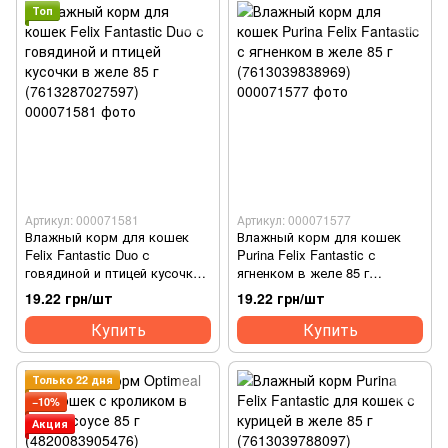
Топ
Артикул: 000071581
Артикул: 000071577
Влажный корм для кошек
Влажный корм для кошек
Felix Fantastic Duo с
Purina Felix Fantastic с
говядиной и птицей кусочки
ягненком в желе 85 г
в желе 85 г (7613287027597)
(7613039838969)
19.22 грн/шт
19.22 грн/шт
Купить
Купить
Только 22 дня
−10%
Акция