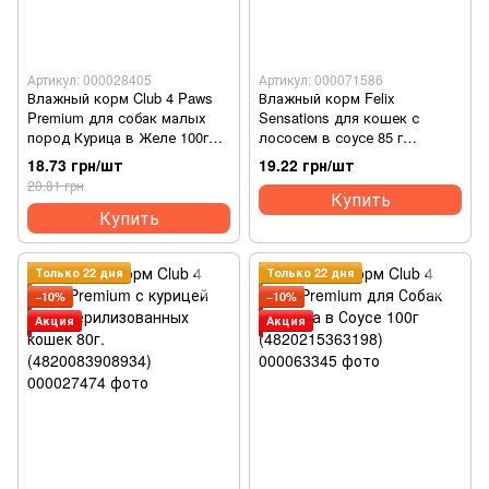
Артикул: 000028405
Артикул: 000071586
Влажный корм Club 4 Paws
Влажный корм Felix
Premium для собак малых
Sensations для кошек с
пород Курица в Желе 100г
лососем в соусе 85 г
(4820083908880)
(7613039832912)
18.73 грн/шт
19.22 грн/шт
20.81 грн
Купить
Купить
Только 22 дня
Только 22 дня
−10%
−10%
Акция
Акция