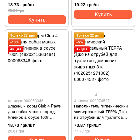
(4820083908897)
18.73 грн/шт
19.22 грн/шт
20.81 грн
Купить
Купить
Только 22 дня
Только 22 дня
−10%
−5%
Акция
Акция
4
Артикул: 000063346
Артикул: 000074527
Влажный корм Club 4 Paws
Наполнитель гигиенический
для собак малых пород
универсальный ТЕРРА Джо
Ягненок в соусе 100г.
из отрубей для туалетов
(4820215363464)
домашних животных 3 кг
18.73 грн/шт
73.87 грн/шт
(4820251271082)
20.81 грн
77.76 грн