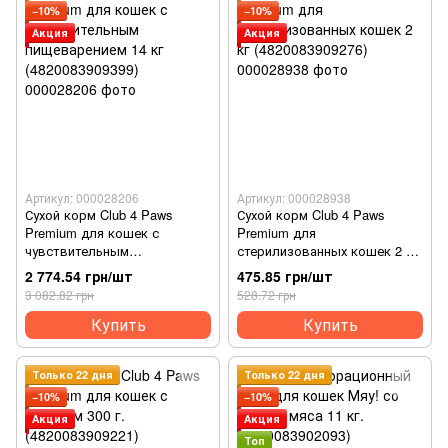
−10%
−10%
Акция
Акция
Артикул: 000028206
Артикул: 000028938
Сухой корм Club 4 Paws
Сухой корм Club 4 Paws
Premium для кошек с
Premium для
чувствительным
стерилизованных кошек 2 кг
пищеварением 14 кг
(4820083909276)
2 774.54 грн/шт
475.85 грн/шт
(4820083909399)
3 082.82 грн
528.72 грн
Купить
Купить
Только 22 дня
Только 22 дня
−10%
−10%
Акция
Акция
Топ