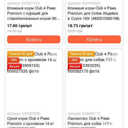
Артикул: 000027474
Артикул: 000063345
Влажный корм Club 4 Paws
Влажный корм Club 4 Paws
Premium с курицей для
Premium для Собак Индейка
стерилизованных кошек 80г.
в Соусе 100г (4820215363198)
(4820083908934)
17.80 грн/шт
18.73 грн/шт
19.78 грн
20.81 грн
Купить
Купить
Только 22 дня
Только 22 дня
−10%
−10%
Акция
Акция
Артикул: 000027535
Артикул: 000062170
Сухой корм Club 4 Paws
Лакомство Club 4 Paws
Premium с кроликом 14 кг
Premium для собак 117 г.