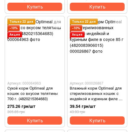
Купить
Купить
Только 22 дня
Только 22 дня
−10%
−10%
Акция
Акция
Артикул: 000064963
Артикул: 000026867
Сухой корм Optimeal для
Влажный корм Optimeal для
кошек со вкусом телятины
стерилизованных кошек с
700 г. (4820215364683)
индейкой и куриным филе в
соусе 85 г (4820083906015)
275.26 грн/шт
39.54 грн/шт
305.85 грн
43.93 грн
Купить
Купить