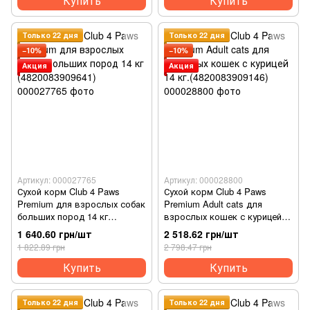
Купить
Купить
Только 22 дня
Только 22 дня
−10%
−10%
Акция
Акция
Артикул: 000027765
Артикул: 000028800
Сухой корм Club 4 Paws
Сухой корм Club 4 Paws
Premium для взрослых собак
Premium Adult cats для
больших пород 14 кг
взрослых кошек с курицей
(4820083909641)
14 кг.(4820083909146)
1 640.60 грн/шт
2 518.62 грн/шт
1 822.89 грн
2 798.47 грн
Купить
Купить
Только 22 дня
Только 22 дня