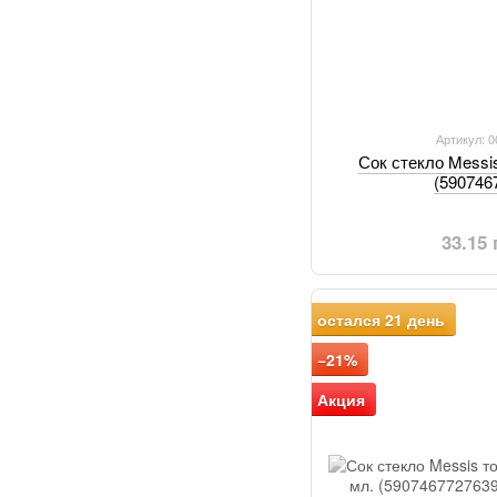
Артикул: 
Сок стекло Messi
(590746
33.15
остался 21 день
−21%
Акция