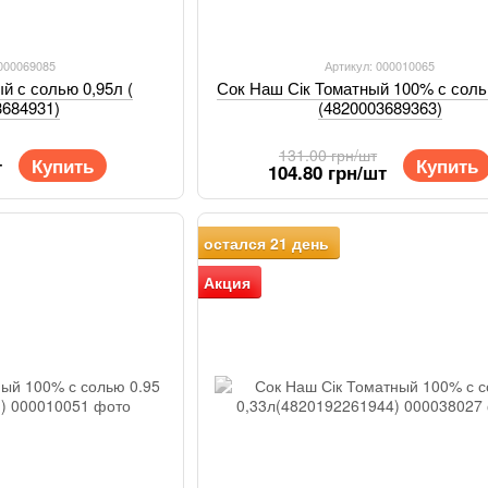
 000069085
Артикул: 000010065
ый с солью 0,95л (
Сок Наш Сік Томатный 100% с соль
3684931)
(4820003689363)
131.00 грн/шт
Купить
Купить
т
104.80 грн/шт
остался 21 день
Акция