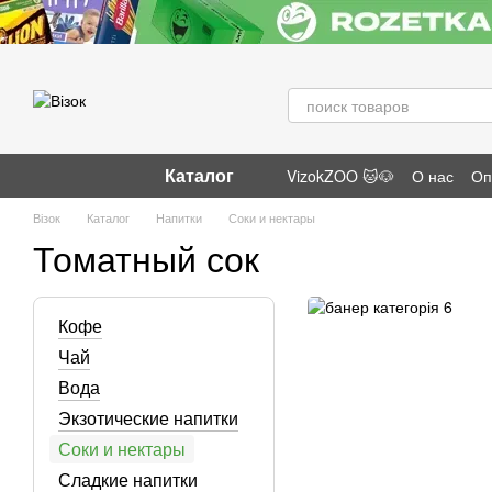
Перейти к основному контенту
Каталог
VizokZOO 🐱🐶
О нас
Оп
Отзывы о магазине
Візок
Каталог
Напитки
Соки и нектары
Томатный сок
Кофе
Чай
Вода
Экзотические напитки
Соки и нектары
Сладкие напитки