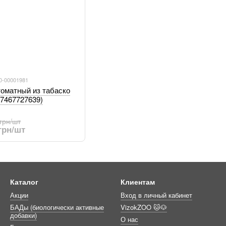
00-00001981
томатный из табаско
07467727639)
 грн/шт
 грн/шт
Каталог
Клиентам
Акции
Вход в личный кабинет
БАДы (биологически активные
VizokZOO 🐱🐶
добавки)
О нас