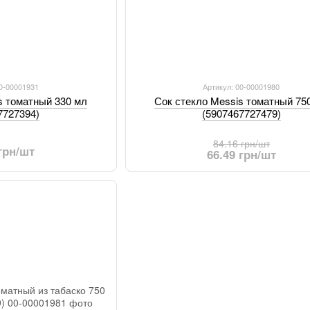
00-00001931
Артикул: 00-00001980
s томатный 330 мл
Сок стекло Messis томатный 75
7727394)
(5907467727479)
84.16 грн/шт
 грн/шт
66.49 грн/шт