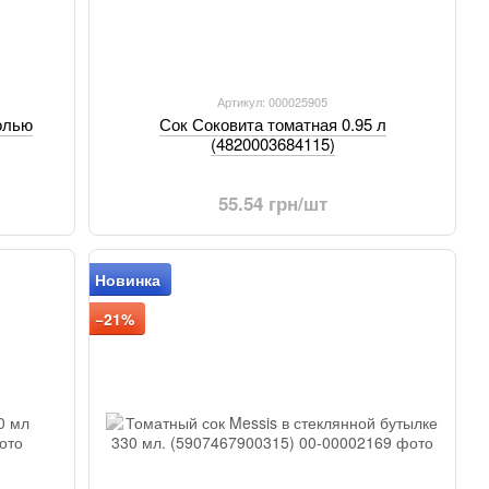
Артикул: 000025905
олью
Сок Соковита томатная 0.95 л
(4820003684115)
55.54 грн/шт
Новинка
−21%