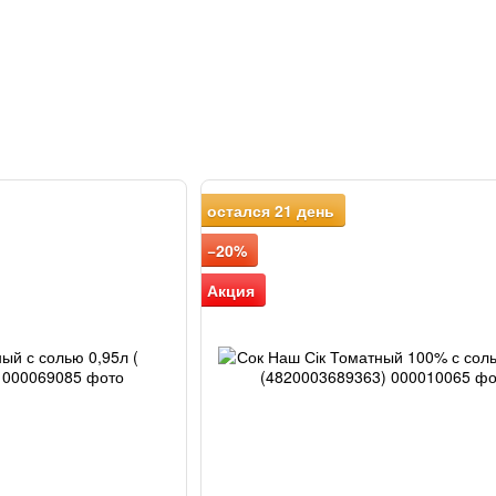
остался 21 день
−20%
Акция