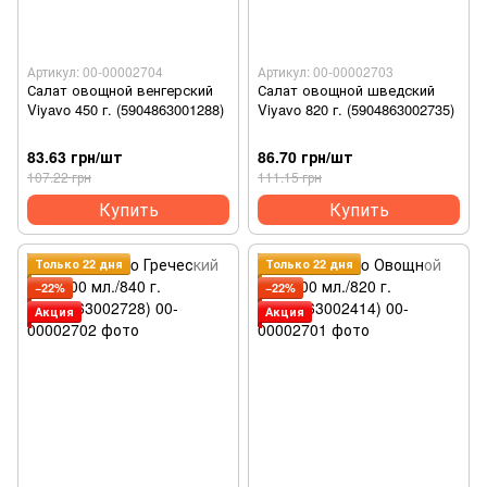
Артикул: 00-00002704
Артикул: 00-00002703
Салат овощной венгерский
Салат овощной шведский
Viyavo 450 г. (5904863001288)
Viyavo 820 г. (5904863002735)
83.63 грн/шт
86.70 грн/шт
107.22 грн
111.15 грн
Купить
Купить
Только 22 дня
Только 22 дня
−22%
−22%
Акция
Акция