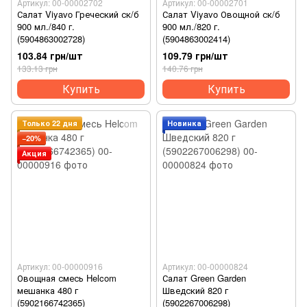
Артикул: 00-00002702
Артикул: 00-00002701
Салат Viyavo Греческий ск/б
Салат Viyavo Овощной ск/б
900 мл./840 г.
900 мл./820 г.
(5904863002728)
(5904863002414)
103.84 грн/шт
109.79 грн/шт
133.13 грн
140.76 грн
Купить
Купить
Только 22 дня
Новинка
−20%
Акция
Артикул: 00-00000916
Артикул: 00-00000824
Овощная смесь Helcom
Салат Green Garden
мешанка 480 г
Шведский 820 г
(5902166742365)
(5902267006298)