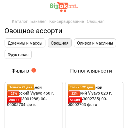
Каталог
Бакалея
Консервирование
Овощная
Овощное ассорти
Джеммы и массы
Овощная
Оливки и маслины
Фруктовая
Фильтр
По популярности
1
Только 22 дня
Только 22 дня
−22%
−22%
Акция
Акция