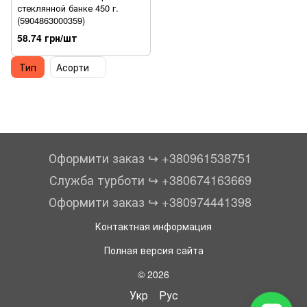
стеклянной банке 450 г.
(5904863000359)
58.74 грн/шт
Тип
Асорти
Оформити заказ ↪︎ +380961538751
Служба турботи ↪︎ +380674163669
Оформити заказ ↪︎ +380974441398
Контактная информация
Полная версия сайта
© 2026
Укр
Рус