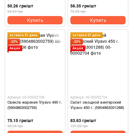
(5904863002315)
50.26 грн/шт
56.35 грн/шт
64.43 грн
72.25 грн
Купить
Купить
остался 21 день
остался 21 день
−22%
−22%
Акция
Акция
Артикул: 00-00002706
Артикул: 00-00002704
Свекла жареная Viyavo 490 г.
Салат овощной венгерский
(5904863002759)
Viyavo 450 г. (5904863001288)
75.15 грн/шт
83.63 грн/шт
96.34 грн
107.22 грн