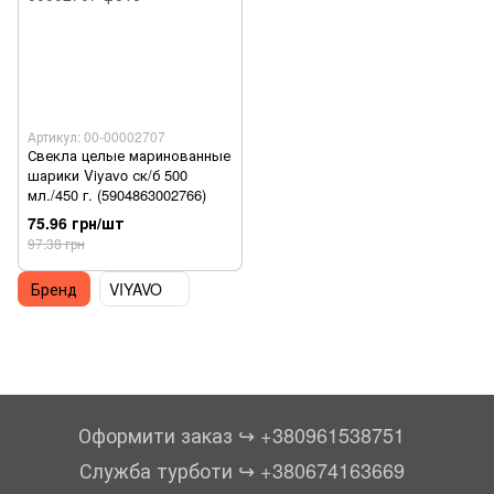
Артикул: 00-00002707
Свекла целые маринованные
шарики Viyavo ск/б 500
мл./450 г. (5904863002766)
75.96 грн/шт
97.38 грн
Бренд
VIYAVO
Оформити заказ ↪︎ +380961538751
Служба турботи ↪︎ +380674163669