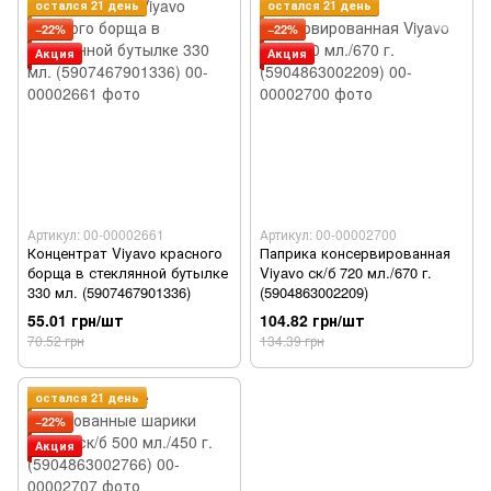
остался 21 день
остался 21 день
−22%
−22%
Акция
Акция
Артикул: 00-00002661
Артикул: 00-00002700
Концентрат Viyavo красного
Паприка консервированная
борща в стеклянной бутылке
Viyavo ск/б 720 мл./670 г.
330 мл. (5907467901336)
(5904863002209)
55.01 грн/шт
104.82 грн/шт
70.52 грн
134.39 грн
остался 21 день
−22%
Акция