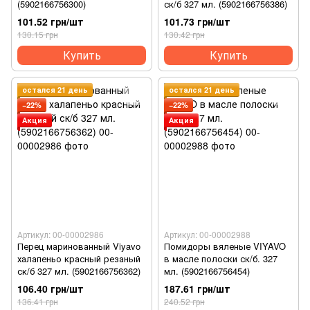
(5902166756300)
ск/б 327 мл. (5902166756386)
101.52 грн/шт
101.73 грн/шт
130.15 грн
130.42 грн
Купить
Купить
остался 21 день
остался 21 день
−22%
−22%
Акция
Акция
Артикул: 00-00002986
Артикул: 00-00002988
Перец маринованный Viyavo
Помидоры вяленые VIYAVO
халапеньо красный резаный
в масле полоски ск/б. 327
ск/б 327 мл. (5902166756362)
мл. (5902166756454)
106.40 грн/шт
187.61 грн/шт
136.41 грн
240.52 грн