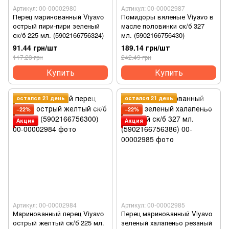
Артикул: 00-00002980
Артикул: 00-00002987
Перец маринованный Viyavo
Помидоры вяленые Viyavo в
острый пири-пири зеленый
масле половинки ск/б 327
ск/б 225 мл. (5902166756324)
мл. (5902166756430)
91.44 грн/шт
189.14 грн/шт
117.23 грн
242.49 грн
Купить
Купить
остался 21 день
остался 21 день
−22%
−22%
Акция
Акция
Артикул: 00-00002984
Артикул: 00-00002985
Маринованный перец Viyavo
Перец маринованный Viyavo
острый желтый ск/б 225 мл.
зеленый халапеньо резаный