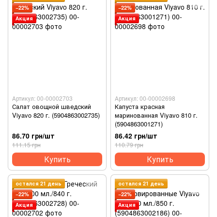
−22%
−22%
Акция
Акция
Артикул: 00-00002703
Артикул: 00-00002698
Салат овощной шведский
Капуста красная
Viyavo 820 г. (5904863002735)
маринованная Viyavo 810 г.
(5904863001271)
86.70 грн/шт
86.42 грн/шт
111.15 грн
110.79 грн
Купить
Купить
остался 21 день
остался 21 день
−22%
−22%
Акция
Акция