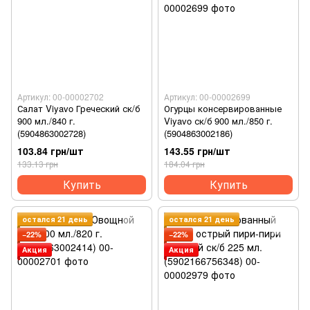
Артикул: 00-00002702
Артикул: 00-00002699
Салат Viyavo Греческий ск/б
Огурцы консервированные
900 мл./840 г.
Viyavo ск/б 900 мл./850 г.
(5904863002728)
(5904863002186)
103.84 грн/шт
143.55 грн/шт
133.13 грн
184.04 грн
Купить
Купить
остался 21 день
остался 21 день
−22%
−22%
Акция
Акция