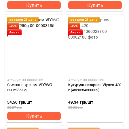
Купить
Купить
остался 21 день
остался 21 день
−22%
−22%
Акция
Акция
Артикул: 00-00003165
Артикул: 00-00002180
Свекла с хреном VIYAVO
Кукуруза сахарная Viyavo 420
320ml/290g
г (4820284360029)
54.50 грн/шт
49.34 грн/шт
69.87 грн
63.26 грн
Купить