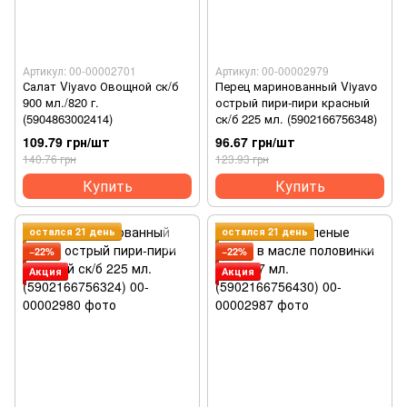
Артикул: 00-00002701
Артикул: 00-00002979
Салат Viyavo Овощной ск/б
Перец маринованный Viyavo
900 мл./820 г.
острый пири-пири красный
(5904863002414)
ск/б 225 мл. (5902166756348)
109.79 грн/шт
96.67 грн/шт
140.76 грн
123.93 грн
Купить
Купить
остался 21 день
остался 21 день
−22%
−22%
Акция
Акция