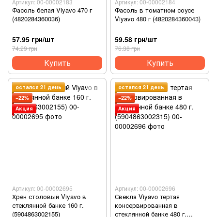
Артикул: 00-00002183
Артикул: 00-00002184
Фасоль белая Viyavo 470 г
Фасоль в томатном соусе
(4820284360036)
Viyavo 480 г (4820284360043)
57.95 грн/шт
59.58 грн/шт
74.29 грн
76.38 грн
Купить
Купить
остался 21 день
остался 21 день
−22%
−22%
Акция
Акция
Артикул: 00-00002695
Артикул: 00-00002696
Хрен столовый Viyavo в
Свекла Viyavo тертая
стеклянной банке 160 г.
консервированная в
(5904863002155)
стеклянной банке 480 г.