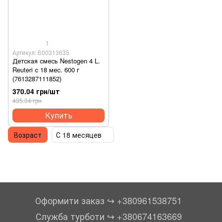
1
Артикул: В00313635
Детская смесь Nestogen 4 L.
Reuteri с 18 мес. 600 г
(7613287111852)
370.04 грн/шт
435.34 грн
Купить
Возраст
С 18 месяцев
Оформити заказ ↪︎ +380961538751
Служба турботи ↪︎ +380674163669