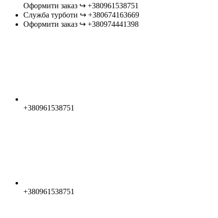
Оформити заказ ↪︎ +380961538751
Служба турботи ↪︎ +380674163669
Оформити заказ ↪︎ +380974441398
+380961538751
+380961538751