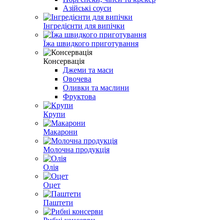
Азійські соуси
Інгредієнти для випічки
Їжа швидкого приготування
Консервація
Джеми та маси
Овочева
Оливки та маслини
Фруктова
Крупи
Макарони
Молочна продукція
Олія
Оцет
Паштети