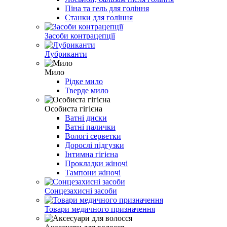
Піна та гель для гоління
Станки для гоління
Засоби контрацепції
Лубриканти
Мило
Рідке мило
Тверде мило
Особиста гігієна
Ватні диски
Ватні палички
Вологі серветки
Дорослі підгузки
Інтимна гігієна
Прокладки жіночі
Тампони жіночі
Сонцезахисні засоби
Товари медичного призначення