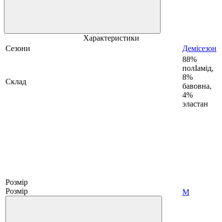
Характеристики
Сезони
Демісезон
88%
полІамід,
8%
Склад
бавовна,
4%
эластан
Розмір
Розмір
M