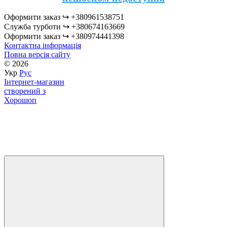
Оформити заказ ↪︎ +380961538751
Служба турботи ↪︎ +380674163669
Оформити заказ ↪︎ +380974441398
Контактна інформація
Повна версія сайту
© 2026
Укр
Рус
Інтернет-магазин
створений з
Хорошоп