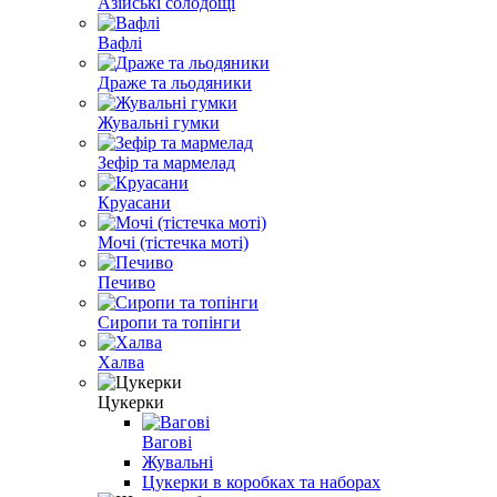
Азійські солодощі
Вафлі
Драже та льодяники
Жувальні гумки
Зефір та мармелад
Круасани
Мочі (тістечка моті)
Печиво
Сиропи та топінги
Халва
Цукерки
Вагові
Жувальні
Цукерки в коробках та наборах