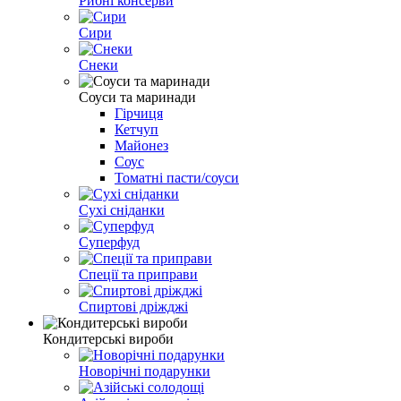
Рибні консерви
Сири
Снеки
Соуси та маринади
Гірчиця
Кетчуп
Майонез
Соус
Томатні пасти/соуси
Сухі сніданки
Суперфуд
Спеції та приправи
Спиртові дріжджі
Кондитерські вироби
Новорічні подарунки