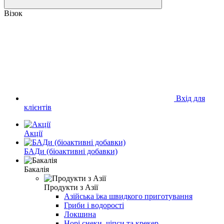
Візок
Вхід для
клієнтів
Акції
БАДи (біоактивні добавки)
Бакалія
Продукти з Азії
Азійська їжа швидкого приготування
Гриби і водорості
Локшина
Норі снеки, чіпси та крекер