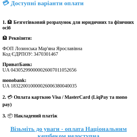
💳 Доступні варіанти оплати
1.
🏦
Безготівковий розрахунок для юридичних та фізичних
осіб
🏦
Реквізити:
ФОП Лозинська Мар'яна Ярославівна
Код ЄДРПОУ: 3470301467
ПриватБанк:
UA 043052990000026007011052656
monobank:
UA 183220010000026006380040035
2.
💳
Оплата карткою Visa / MasterCard (LiqPay та mono
pay)
3.
📦
Накладений платіж
Візьміть до уваги - оплата Національним
кешбеком недоступна