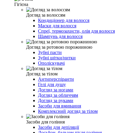
Гігієна
Догляд за волоссям
Кондиціонер для волосся
Маски для волосся
Спреї, термозахисти, олія для волосся
Шампунь для волосся
Догляд за ротовою порожниною
Зубні пасти
Зубні щітки/нитки
Ополіскувачі
Догляд за тілом
Антиперспіранти
Гелі для душу
Догляд за ногами
Догляд за обличчям
Догляд за руками
Засоби для вмивання
Комплексний догляд за тілом
Засоби для гоління
Засоби для депіляції
Лосьйон, бальзам після гоління