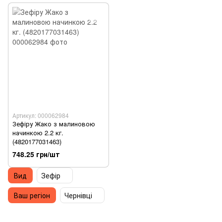
Артикул: 000062984
Зефіру Жако з малиновою
начинкою 2.2 кг.
(4820177031463)
748.25 грн/шт
Вид
Зефір
Ваш регіон
Чернівці