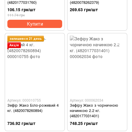
(4820177031760)
(4820078262379)
106.15 грн/шт
269.63 грн/шт
111.74 грн
Купити
залишився 21 день
Акція
Артикул: 000010755
Артикул: 000062034
Зефір Жако Біло-рожевий 4
Зефіру Жако з чорничною
кг. (4820078260894)
начинкою 2.2 кг.
(4820177031401)
736.92 грн/шт
748.25 грн/шт