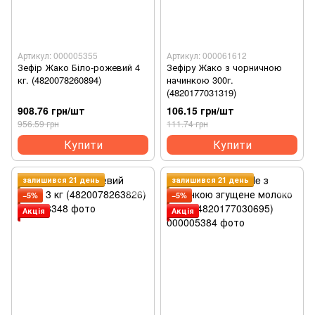
Артикул: 000005355
Артикул: 000061612
Зефір Жако Біло-рожевий 4
Зефіру Жако з чорничною
кг. (4820078260894)
начинкою 300г.
(4820177031319)
908.76 грн/шт
106.15 грн/шт
956.59 грн
111.74 грн
Купити
Купити
залишився 21 день
залишився 21 день
−5%
−5%
Акція
Акція