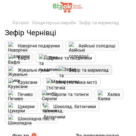
Каталог
Кондитерські вироби
Зефір та мармелад
Зефір Чернівці
Новорічні подарунки
Азійські солодощі
Вафлі
Драже та льодяники
Жувальні гумки
Зефір та мармелад
Круасани
Мочі (тістечка моті)
Печиво
Сиропи та топінги
Халва
Цукерки
Шоколад, батончики
Шоколадна паста
Фільтр
За популярністю
2