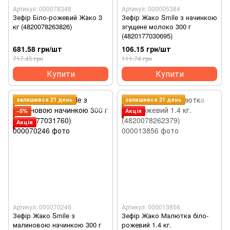
Артикул: 000078348
Артикул: 000005384
Зефір Біло-рожевий Жако 3
Зефір Жако Smile з начинкою
кг (4820078263826)
згущене молоко 300 г
(4820177030695)
681.58 грн/шт
106.15 грн/шт
717.45 грн
111.74 грн
Купити
Купити
залишився 21 день
залишився 21 день
−5%
Акція
Акція
Артикул: 000070246
Артикул: 000013856
Зефір Жако Smile з
Зефір Жако Малютка біло-
малиновою начинкою 300 г
рожевий 1.4 кг.