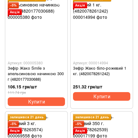
−5%
Акція
Акція
Артикул: 000005380
Артикул: 000014994
Зефір Жако Smile з
Зефір Жако біло-рожевий 1
апельсиновою начинкою 300
кг. (4820078261242)
г (4820177030688)
106.15 грн/шт
251.32 грн/шт
111.74 грн
Купити
Купити
залишився 21 день
залишився 21 день
−5%
−5%
Акція
Акція