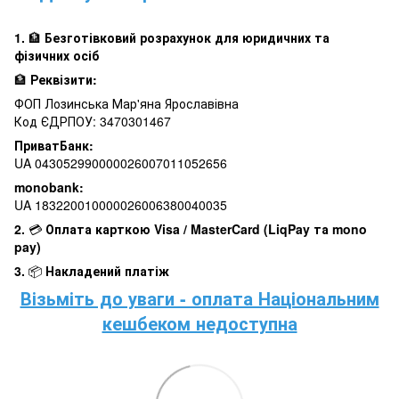
1.
🏦
Безготівковий розрахунок для юридичних та
фізичних осіб
🏦
Реквізити:
ФОП Лозинська Мар'яна Ярославівна
Код ЄДРПОУ: 3470301467
ПриватБанк:
UA 043052990000026007011052656
monobank:
UA 183220010000026006380040035
2.
💳
Оплата карткою Visa / MasterCard (LiqPay та mono
pay)
3.
📦
Накладений платіж
Візьміть до уваги - оплата Національним
кешбеком недоступна