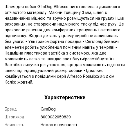
Шлея для собак GimDog Alfresco виготовлена з дихаючого
сітчастого матеріалу. Маючи товщину 3 мм, шлея є
надзвичайно міцною та зручно розміщується на грудях і шиї
вихованця, не створюючи надмірного тиску під час руху. Це
прекрасне рішення для комфортних тренувань і активного
відпочинку. Жодна деталь у цьому виробі не залишилась
без уваги: • Ультракомфортна посадка • Світловідбиваючі
елементи робить улюбленця помітним навіть у темряві •
Надміцна пластикова застібка з системою, яка дає
можливість легко та швидко застібнути/розстібнути її •
Застібка-липучка регулюється, що дає можливість підігнати
шлею під індивідуальний розмір собаки • Ідеально
комбінується з повідцями серії Alfresco Розмір:28-32 см
Колір: жовтий.
Характеристики
Бренд
GimDog
Штрихкод
8009632059839
Наявність
Немає в наявності