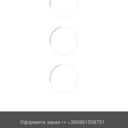
Оформити заказ ↪︎ +380961538751