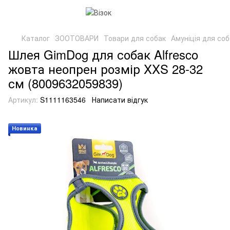
Каталог
ЗООТОВАРИ
Товари для собак
Амуніція для соб
Шлея GimDog для собак Alfresco
жовта неопрен розмір XXS 28-32
см (8009632059839)
Артикул:
S1111163546
Написати відгук
Новинка