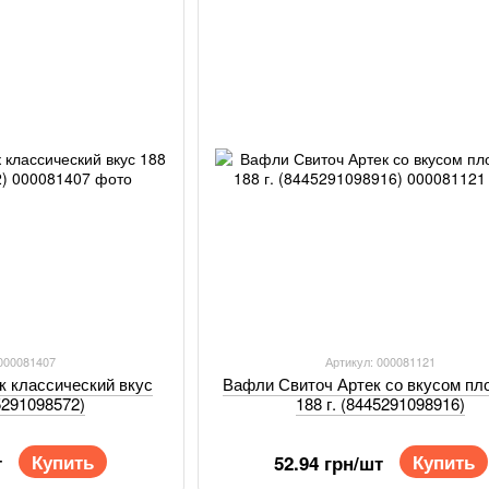
 000081407
Артикул: 000081121
к классический вкус
Вафли Свиточ Артек со вкусом пл
45291098572)
188 г. (8445291098916)
Купить
Купить
т
52.94 грн/шт