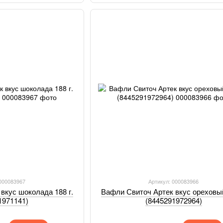
 000083967
Артикул: 000083966
вкус шоколада 188 г.
Вафли Свиточ Артек вкус ореховый
1971141)
(8445291972964)