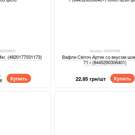
 000028603
Артикул: 000079296
кг. (4820177031173)
Вафли Світоч Артек со вкусом шо
71 г (8445290306401)
т
Купить
Купить
22.85 грн/шт
т