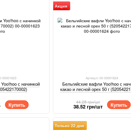
Акция
00-00001623
Артикул: 00-00001624
 Yoo!hoo с начинкой
Бельгийские вафли Yoo!hoo с нач
5205422170002)
какао и лесной орех 50 г (5205422
44.28 грн/шт
Купить
Купить
т
38.52 грн/шт
Только 22 дня