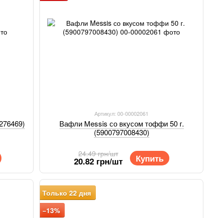
Артикул: 00-00002061
7276469)
Вафли Messis со вкусом тоффи 50 г.
(5900797008430)
24.49 грн/шт
Купить
20.82 грн/шт
Только 22 дня
−13%