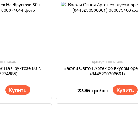
 000074644
Артикул: 000079406
к На Фруктозе 80 г.
Вафли Світоч Артек со вкусом орех
7274885)
(8445290306661)
Купить
Купить
т
22.85 грн/шт