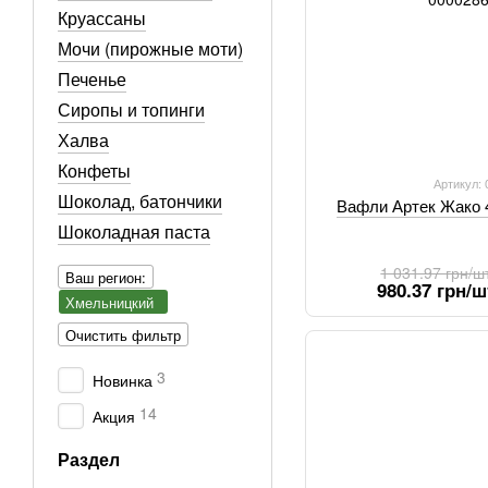
Круассаны
Мочи (пирожные моти)
Печенье
Сиропы и топинги
Халва
Конфеты
Артикул:
Шоколад, батончики
Вафли Артек Жако 4
Шоколадная паста
1 031.97 грн/ш
Ваш регион:
980.37 грн/ш
Хмельницкий
Очистить фильтр
3
Новинка
14
Акция
Раздел