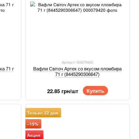
Артикул: 000079420
а 71 г
Вафли Світоч Артек со вкусом пломбира
71 г (8445290306647)
Купить
22.85 грн/шт
Только 22 дня
−15%
Акция