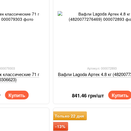
 000079303
Артикул: 000072893
к классические 71 г
Вафли Lagoda Артек 4.8 кг (482007
0306623)
Купить
Купить
т
841.46 грн/шт
Только 22 дня
−13%