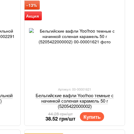
−13%
Акция
Артикул: 00-00001621
ильной
Бельгийские вафли Yoo!hoo темные с
)
начинкой соленая карамель 50 г
(5205422000002)
44.28 грн/шт
Купить
38.52 грн/шт