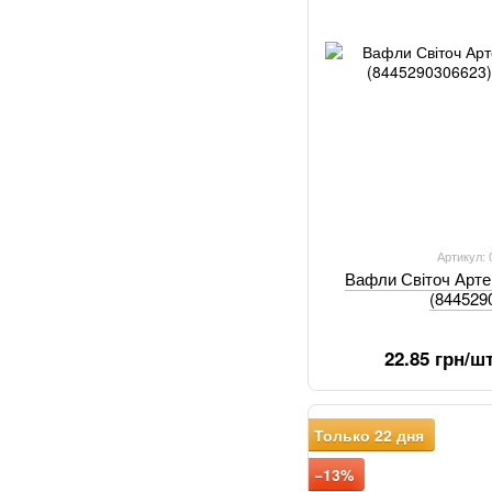
Артикул:
Вафли Світоч Арте
(844529
22.85 грн/ш
Только 22 дня
−13%