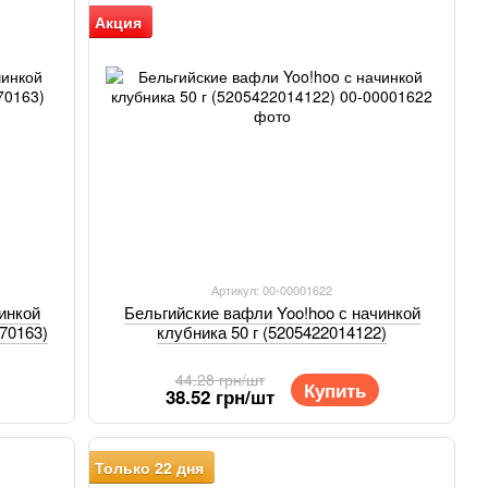
Акция
Артикул: 00-00001622
инкой
Бельгийские вафли Yoo!hoo с начинкой
170163)
клубника 50 г (5205422014122)
44.28 грн/шт
Купить
38.52 грн/шт
Только 22 дня