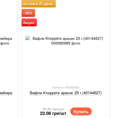
остался 21 день
−35%
Акция
Артикул: 000080985
омбира
Вафли Knoppers арахис 25 г.(40144627)
35.51 грн/шт
Купить
23.08 грн/шт