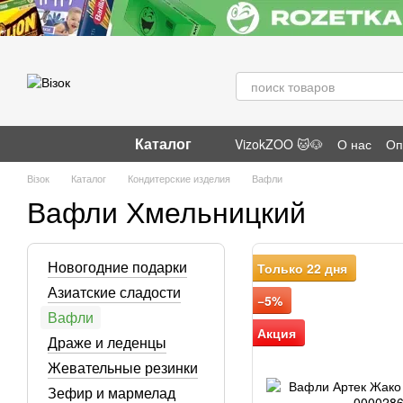
Перейти к основному контенту
Каталог
VizokZOO 🐱🐶
О нас
Оп
Отзывы о магазине
Візок
Каталог
Кондитерские изделия
Вафли
Вафли Хмельницкий
Новогодние подарки
Только 22 дня
Азиатские сладости
−5%
Вафли
Акция
Драже и леденцы
Жевательные резинки
Зефир и мармелад