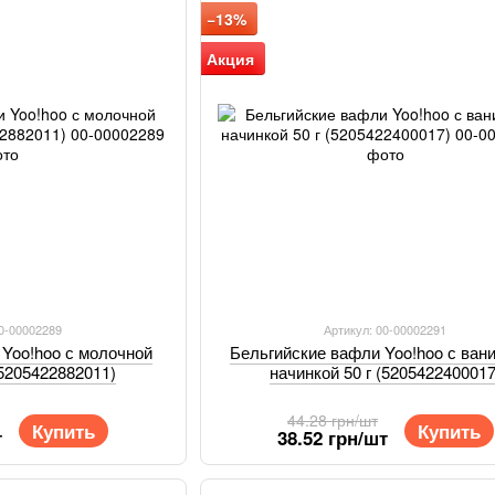
−13%
Акция
00-00002289
Артикул: 00-00002291
 Yoo!hoo с молочной
Бельгийские вафли Yoo!hoo с ван
(5205422882011)
начинкой 50 г (5205422400017
44.28 грн/шт
Купить
Купить
т
38.52 грн/шт