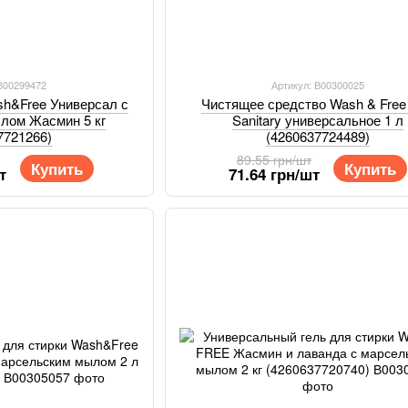
 В00299472
Артикул: В00300025
sh&Free Универсал с
Чистящее средство Wash & Free
лом Жасмин 5 кг
Sanitary универсальное 1 л
7721266)
(4260637724489)
89.55 грн/шт
Купить
Купить
т
71.64 грн/шт