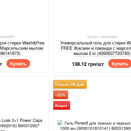
 В00305057
Артикул: В00306469
для стирки Wash&Free
Универсальный гель для стирки 
с Марсельским мылом
FREE Жасмин и лаванда с марсе
396141873)
мылом 2 кг (4260637720740)
Купить
Купить
т
138.12 грн/шт
Только 24 дня
−23%
Акция