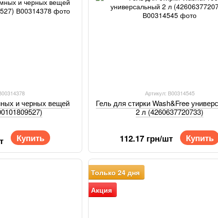
 В00314378
Артикул: В00314545
емных и черных вещей
Гель для стирки Wash&Free универ
00101809527)
2 л (4260637720733)
Купить
Купить
112.17 грн/шт
т
Только 24 дня
Акция