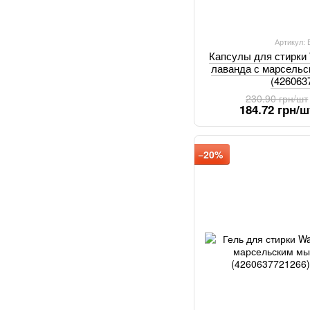
Артикул:
Капсулы для стирки
лаванда с марсельс
(426063
230.90 грн/шт
184.72 грн/ш
−20%