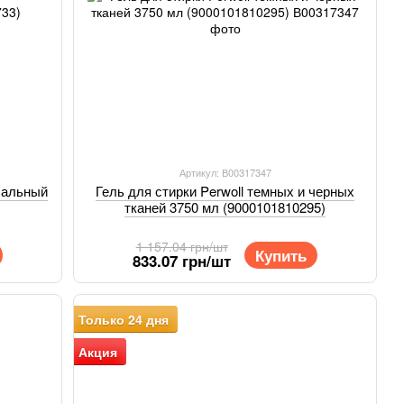
Артикул: В00317347
сальный
Гель для стирки Perwoll темных и черных
тканей 3750 мл (9000101810295)
1 157.04 грн/шт
Купить
833.07 грн/шт
Только 24 дня
Акция