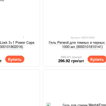
1
7
Артикул: В00313905
Гель Perwoll для темных и черных
 Losk 3+1 Power Caps
1000 мл (9000101810141)
9000101802016)
385.61 грн/шт
Купить
Купить
296.92 грн/шт
т