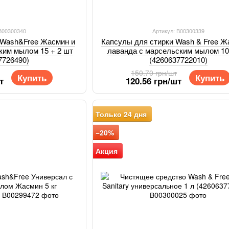
 В00300340
Артикул: В00300339
 Wash&Free Жасмин и
Капсулы для стирки Wash & Free Ж
ким мылом 15 + 2 шт
лаванда с марсельским мылом 1
7726490)
(4260637722010)
150.70 грн/шт
Купить
Купить
т
120.56 грн/шт
Только 24 дня
−20%
Акция