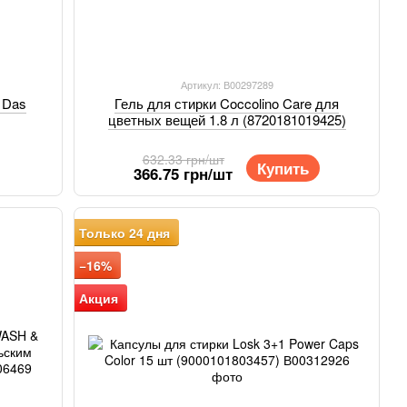
Артикул: В00297289
 Das
Гель для стирки Coccolino Care для
цветных вещей 1.8 л (8720181019425)
632.33 грн/шт
Купить
366.75 грн/шт
Только 24 дня
−16%
Акция