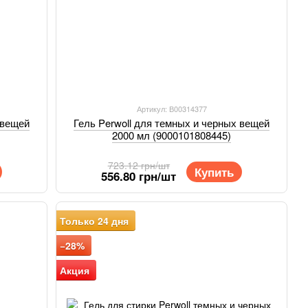
Артикул: В00314377
 вещей
Гель Perwoll для темных и черных вещей
2000 мл (9000101808445)
723.12 грн/шт
Купить
556.80 грн/шт
Только 24 дня
−28%
Акция