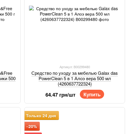
Артикул: В00299480
h&Free
Средство по уходу за мебелью Galax das
ники 500
PowerClean 5 в 1 Алоэ вера 500 мл
(4260637722324)
Купить
64.47 грн/шт
Только 24 дня
−20%