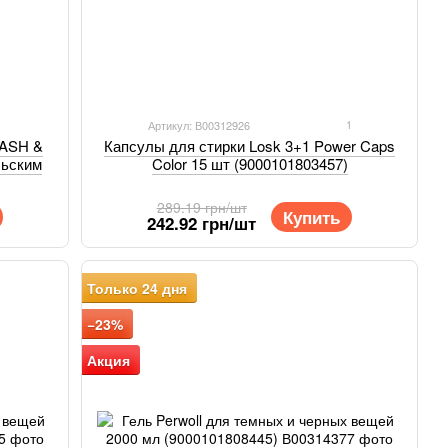
1
Артикул: В00312926
WASH &
Капсулы для стирки Losk 3+1 Power Caps
льским
Color 15 шт (9000101803457)
289.19 грн/шт
Купить
242.92 грн/шт
Только 24 дня
−23%
Акция