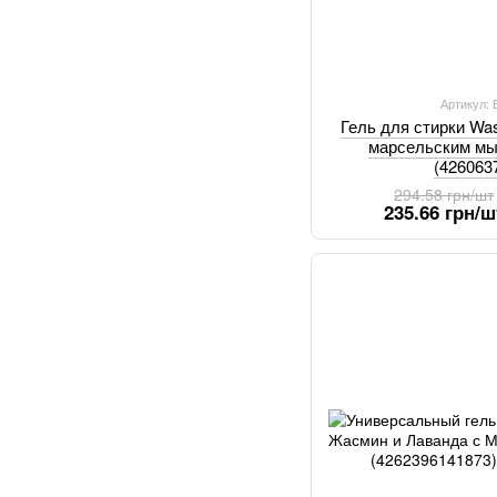
Артикул:
Гель для стирки Wa
марсельским мы
(426063
294.58 грн/шт
235.66 грн/ш