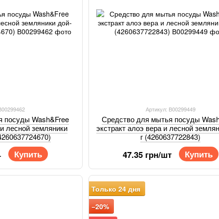
 В00299462
Артикул: В00299449
я посуды Wash&Free
Средство для мытья посуды Was
 и лесной земляники
экстракт алоэ вера и лесной земля
(4260637724670)
г (4260637722843)
Купить
Купить
47.35 грн/шт
т
Только 24 дня
−20%