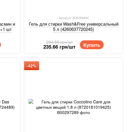
Артикул: В00299494
асмин и
Гель для стирки Wash&Free универсальный
0+1 шт
5 л (4260637720245)
294.58 грн/шт
Купить
235.66 грн/шт
−42%