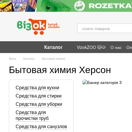
Перейти к основному контенту
Каталог
VizokZOO 🐱🐶
О нас
Оп
Отзывы о магазине
Візок
Каталог
Бытовая химия
Бытовая химия Херсон
Средства для кухни
Средства для стирки
Средства для уборки
Средства для
прочистки труб
Средства для санузлов